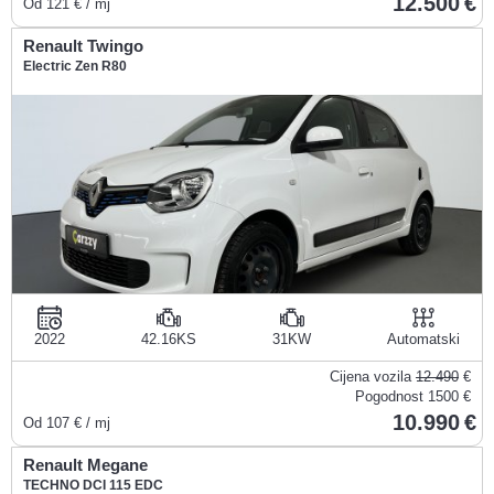
12.500
Od
121
€ / mj
Renault Twingo
Electric Zen R80
2022
42.16KS
31KW
Automatski
Cijena vozila
12.490
€
Pogodnost
1500 €
10.990
Od
107
€ / mj
Renault Megane
TECHNO DCI 115 EDC