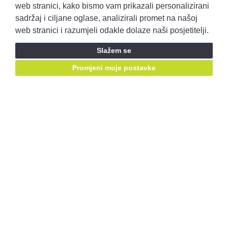
Pravila privatnosti
Opći uvjeti prodaje
web stranici, kako bismo vam prikazali personalizirani
sadržaj i ciljane oglase, analizirali promet na našoj
web stranici i razumjeli odakle dolaze naši posjetitelji.
Prijavite se i ostvarite pristup ponudama prije svih!
Slažem se
Prijavite se
Promjeni moje postavke
Ostanimo u kontaktu, pratite nas putem društvenih mreža:
Mail za prigovore:
korisnicka.podrska@autobenussi.hr
RABLJENA VOZILA
Rabljena vozila
Kontakt