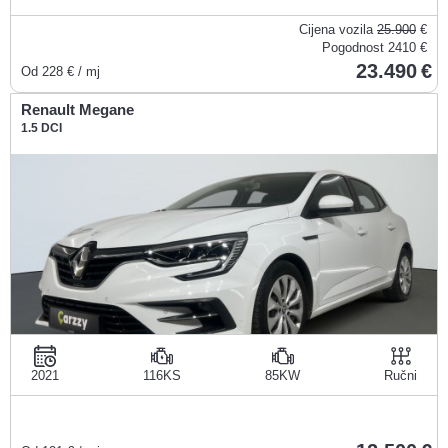
Cijena vozila
25.900
€
Pogodnost
2410 €
23.490
Od
228
€ / mj
Renault Megane
1.5 DCI
2021
116KS
85KW
Ručni