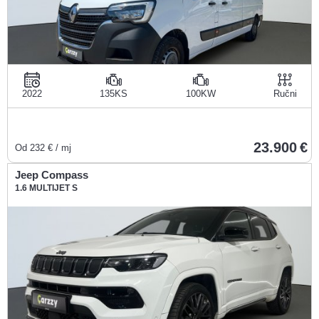
2022
135KS
100KW
Ručni
23.900
Od
232
€ / mj
Jeep Compass
1.6 MULTIJET S