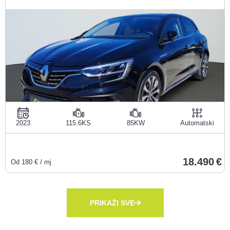
2023
115.6KS
85KW
Automatski
18.490
Od
180
€ / mj
PRIKAŽI SVE