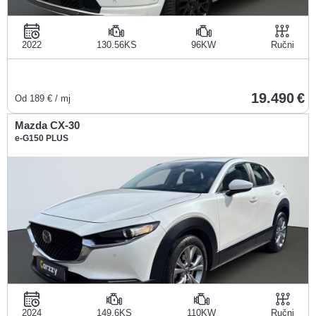
2022
130.56KS
96KW
Ručni
19.490
Od
189
€ / mj
Mazda CX-30
e-G150 PLUS
2024
149.6KS
110KW
Ručni