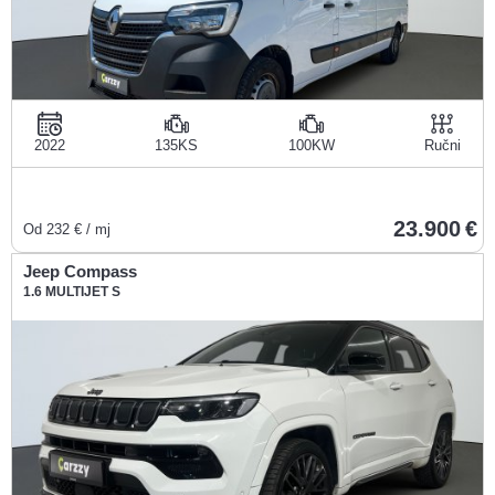
2022
135KS
100KW
Ručni
23.900
Od
232
€ / mj
Jeep Compass
1.6 MULTIJET S