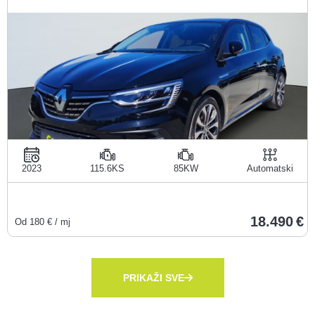
2023
115.6KS
85KW
Automatski
18.490
Od
180
€ / mj
PRIKAŽI SVE