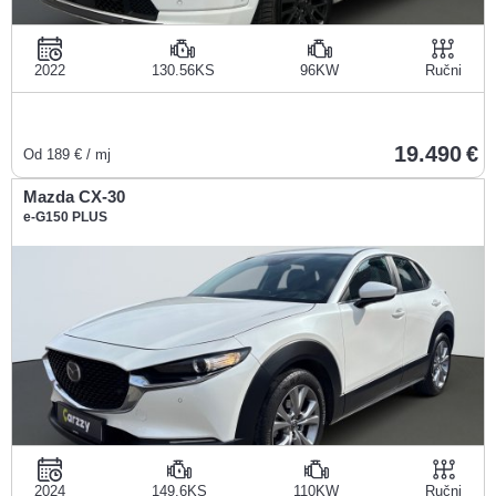
2022
130.56KS
96KW
Ručni
19.490
Od
189
€ / mj
Mazda CX-30
e-G150 PLUS
2024
149.6KS
110KW
Ručni