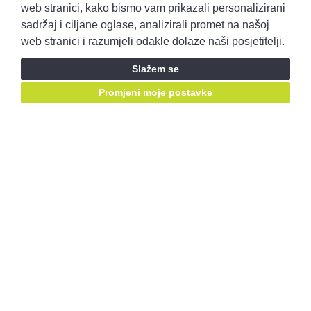
Pravila privatnosti
Opći uvjeti prodaje
web stranici, kako bismo vam prikazali personalizirani
sadržaj i ciljane oglase, analizirali promet na našoj
web stranici i razumjeli odakle dolaze naši posjetitelji.
Prijavite se i ostvarite pristup ponudama prije svih!
Slažem se
Prijavite se
Promjeni moje postavke
Ostanimo u kontaktu, pratite nas putem društvenih mreža:
Mail za prigovore:
korisnicka.podrska@autobenussi.hr
RABLJENA VOZILA
Rabljena vozila
Kontakt