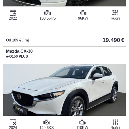
2022
130.56KS
96KW
Ručni
19.490
Od
189
€ / mj
Mazda CX-30
e-G150 PLUS
2024
149.6KS
110KW
Ručni