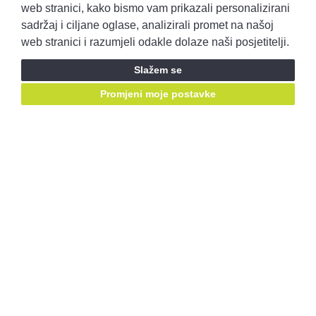
Pravila privatnosti
Opći uvjeti prodaje
web stranici, kako bismo vam prikazali personalizirani
sadržaj i ciljane oglase, analizirali promet na našoj
web stranici i razumjeli odakle dolaze naši posjetitelji.
Prijavite se i ostvarite pristup ponudama prije svih!
Slažem se
Prijavite se
Promjeni moje postavke
Ostanimo u kontaktu, pratite nas putem društvenih mreža:
Mail za prigovore:
korisnicka.podrska@autobenussi.hr
RABLJENA VOZILA
Rabljena vozila
Kontakt