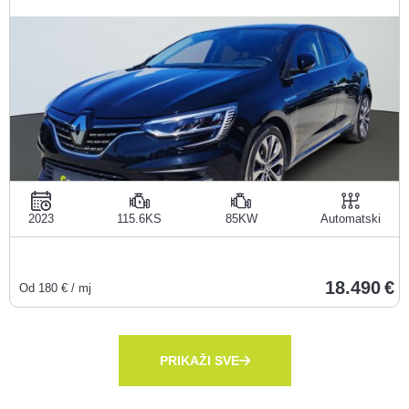
2023
115.6KS
85KW
Automatski
18.490
Od
180
€ / mj
PRIKAŽI SVE