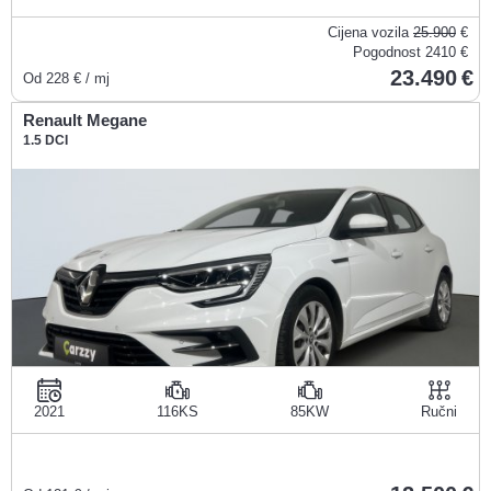
Cijena vozila
25.900
€
Pogodnost
2410 €
23.490
Od
228
€ / mj
Renault Megane
1.5 DCI
2021
116KS
85KW
Ručni