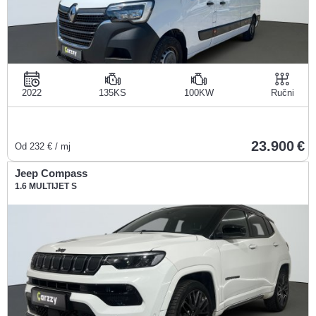
2022
135KS
100KW
Ručni
23.900
Od
232
€ / mj
Jeep Compass
1.6 MULTIJET S