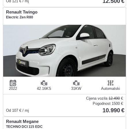
12.500
Od
121
€ / mj
Renault Twingo
Electric Zen R80
2022
42.16KS
31KW
Automatski
Cijena vozila
12.490
€
Pogodnost
1500 €
10.990
Od
107
€ / mj
Renault Megane
TECHNO DCI 115 EDC