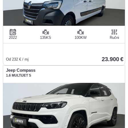
2022
135KS
100KW
Ručni
23.900
Od
232
€ / mj
Jeep Compass
1.6 MULTIJET S