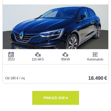
2023
115.6KS
85KW
Automatski
18.490
Od
180
€ / mj
PRIKAŽI SVE