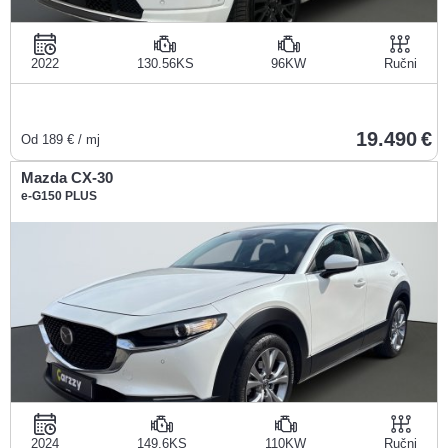
2022
130.56KS
96KW
Ručni
19.490
Od
189
€ / mj
Mazda CX-30
e-G150 PLUS
2024
149.6KS
110KW
Ručni