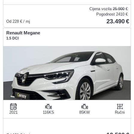
Cijena vozila
25.900
€
Pogodnost
2410 €
23.490
Od
228
€ / mj
Renault Megane
1.5 DCI
2021
116KS
85KW
Ručni