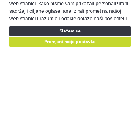
Pravila privatnosti
Opći uvjeti prodaje
web stranici, kako bismo vam prikazali personalizirani
sadržaj i ciljane oglase, analizirali promet na našoj
web stranici i razumjeli odakle dolaze naši posjetitelji.
Prijavite se i ostvarite pristup ponudama prije svih!
Slažem se
Prijavite se
Promjeni moje postavke
Ostanimo u kontaktu, pratite nas putem društvenih mreža:
Mail za prigovore:
korisnicka.podrska@autobenussi.hr
RABLJENA VOZILA
Rabljena vozila
Kontakt