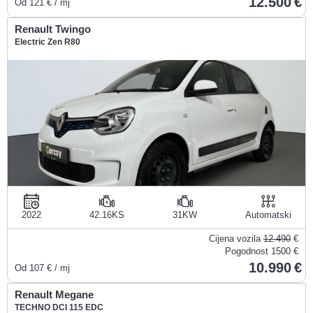
12.500
Od
121
€ / mj
Renault Twingo
Electric Zen R80
2022
42.16KS
31KW
Automatski
Cijena vozila
12.490
€
Pogodnost
1500 €
10.990
Od
107
€ / mj
Renault Megane
TECHNO DCI 115 EDC