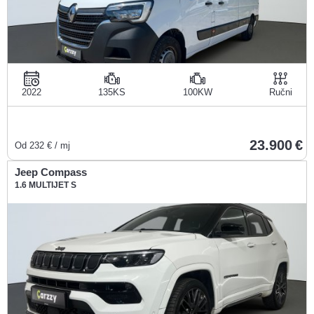
2022
135KS
100KW
Ručni
23.900
Od
232
€ / mj
Jeep Compass
1.6 MULTIJET S