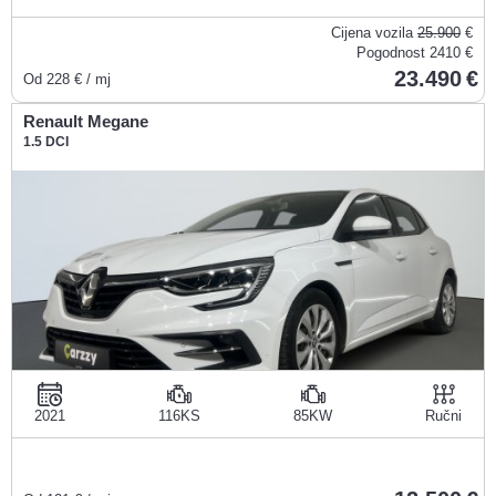
Cijena vozila
25.900
€
Pogodnost
2410 €
23.490
Od
228
€ / mj
Renault Megane
1.5 DCI
2021
116KS
85KW
Ručni