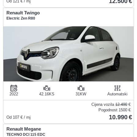
12.500
Od
121
€ / mj
Renault Twingo
Electric Zen R80
2022
42.16KS
31KW
Automatski
Cijena vozila
12.490
€
Pogodnost
1500 €
10.990
Od
107
€ / mj
Renault Megane
TECHNO DCI 115 EDC