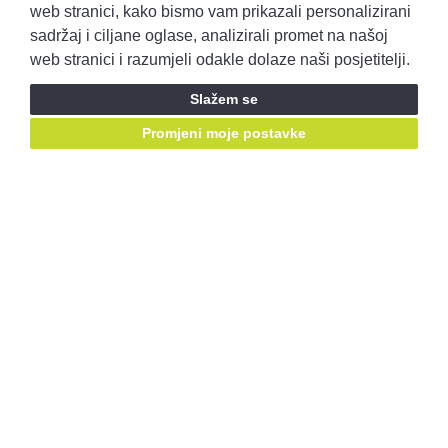
Pravila privatnosti
Opći uvjeti prodaje
web stranici, kako bismo vam prikazali personalizirani
sadržaj i ciljane oglase, analizirali promet na našoj
web stranici i razumjeli odakle dolaze naši posjetitelji.
Prijavite se i ostvarite pristup ponudama prije svih!
Slažem se
Prijavite se
Promjeni moje postavke
Ostanimo u kontaktu, pratite nas putem društvenih mreža:
Mail za prigovore:
korisnicka.podrska@autobenussi.hr
RABLJENA VOZILA
Rabljena vozila
Kontakt