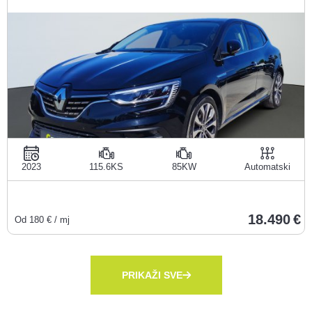
2023
115.6KS
85KW
Automatski
18.490
Od
180
€ / mj
PRIKAŽI SVE