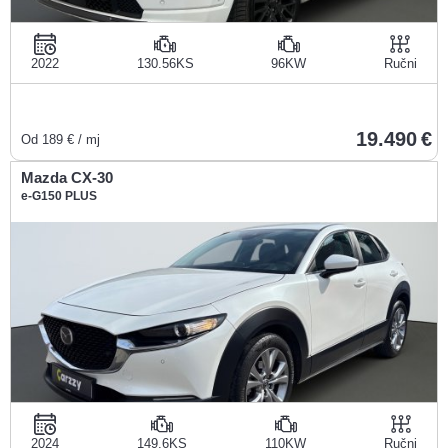
2022
130.56KS
96KW
Ručni
19.490
Od
189
€ / mj
Mazda CX-30
e-G150 PLUS
2024
149.6KS
110KW
Ručni