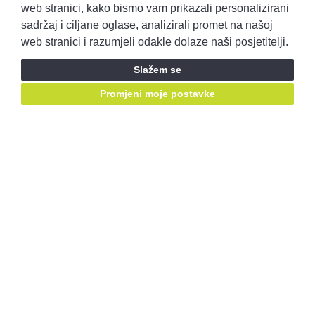
Pravila privatnosti
Opći uvjeti prodaje
web stranici, kako bismo vam prikazali personalizirani
sadržaj i ciljane oglase, analizirali promet na našoj
web stranici i razumjeli odakle dolaze naši posjetitelji.
Prijavite se i ostvarite pristup ponudama prije svih!
Slažem se
Prijavite se
Promjeni moje postavke
Ostanimo u kontaktu, pratite nas putem društvenih mreža:
Mail za prigovore:
korisnicka.podrska@autobenussi.hr
RABLJENA VOZILA
Rabljena vozila
Kontakt