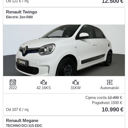
12.500
Od
121
€ / mj
Renault Twingo
Electric Zen R80
2022
42.16KS
31KW
Automatski
Cijena vozila
12.490
€
Pogodnost
1500 €
10.990
Od
107
€ / mj
Renault Megane
TECHNO DCI 115 EDC