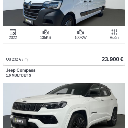
2022
135KS
100KW
Ručni
23.900
Od
232
€ / mj
Jeep Compass
1.6 MULTIJET S