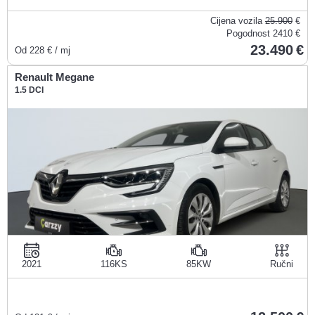
Cijena vozila
25.900
€
Pogodnost
2410 €
23.490
Od
228
€ / mj
Renault Megane
1.5 DCI
2021
116KS
85KW
Ručni