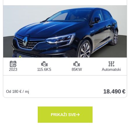
2023
115.6KS
85KW
Automatski
18.490
Od
180
€ / mj
PRIKAŽI SVE