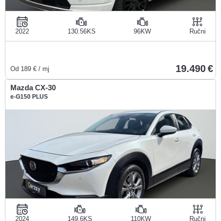
2022
130.56KS
96KW
Ručni
19.490
Od
189
€ / mj
Mazda CX-30
e-G150 PLUS
2024
149.6KS
110KW
Ručni