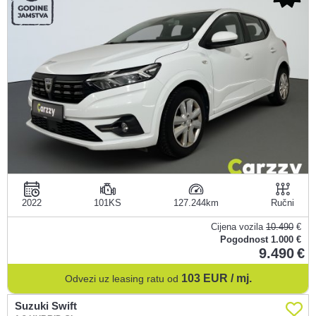
2022
101KS
127.244
Ručni
Cijena vozila
10.490
€
Pogodnost
1.000 €
9.490
103
EUR / mj.
Odvezi uz leasing ratu od
Suzuki Swift