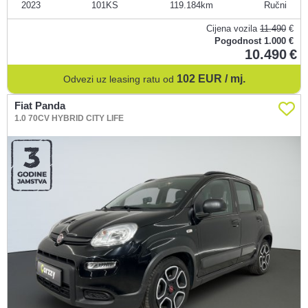
2023
101KS
119.184
Ručni
Cijena vozila
11.490
€
Pogodnost
1.000 €
10.490
102
EUR / mj.
Odvezi uz leasing ratu od
Fiat Panda
1.0 70CV HYBRID CITY LIFE