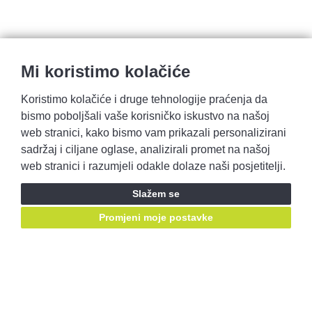
Mi koristimo kolačiće
Koristimo kolačiće i druge tehnologije praćenja da
bismo poboljšali vaše korisničko iskustvo na našoj
web stranici, kako bismo vam prikazali personalizirani
sadržaj i ciljane oglase, analizirali promet na našoj
Pravila privatnosti
Opći uvjeti prodaje
web stranici i razumjeli odakle dolaze naši posjetitelji.
Prijavite se i ostvarite pristup ponudama prije svih!
Slažem se
Promjeni moje postavke
Prijavite se
Ostanimo u kontaktu, pratite nas putem društvenih mreža: