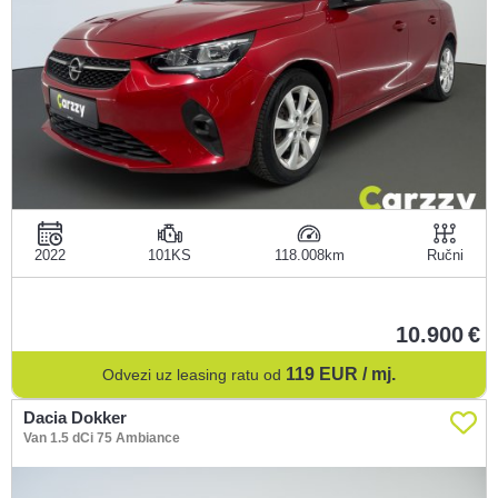
2022
101KS
118.008
Ručni
10.900
119
EUR / mj.
Odvezi uz leasing ratu od
Dacia Dokker
Van 1.5 dCi 75 Ambiance