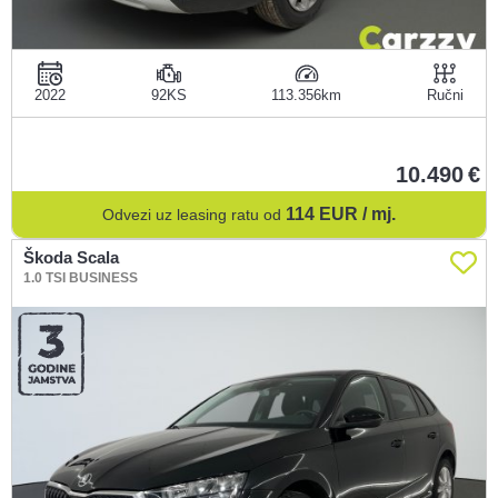
2022
92KS
113.356
Ručni
10.490
114
EUR / mj.
Odvezi uz leasing ratu od
Škoda Scala
1.0 TSI BUSINESS