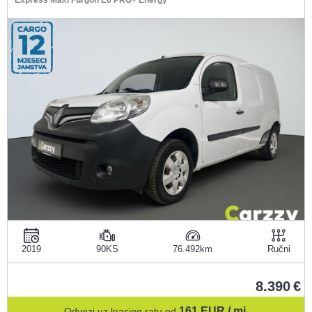
Express Maxi Furgon E6 PRO+ Energy
2019
90KS
76.492
Ručni
8.390
161
EUR / mj.
Odvezi uz leasing ratu od