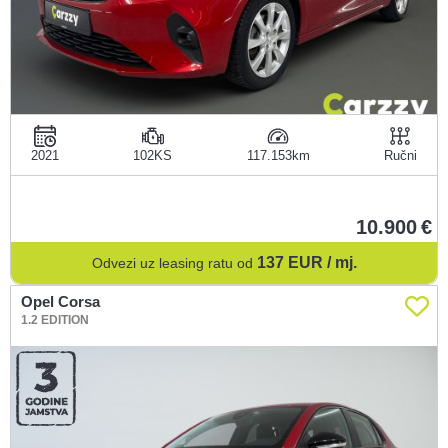
2021
102KS
117.153
Ručni
10.900
137
EUR / mj.
Odvezi uz leasing ratu od
Opel Corsa
1.2 EDITION