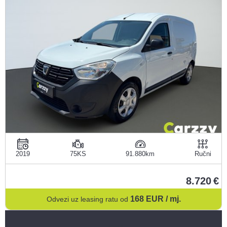
2019
75KS
91.880
Ručni
8.720
168
EUR / mj.
Odvezi uz leasing ratu od