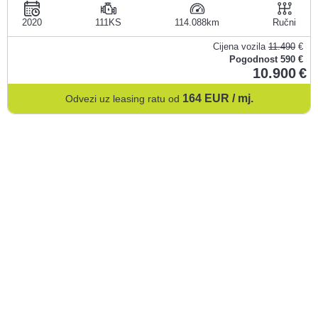
2020
111KS
114.088
Ručni
Cijena vozila
11.490
€
Pogodnost
590 €
10.900
164
EUR / mj.
Odvezi uz leasing ratu od