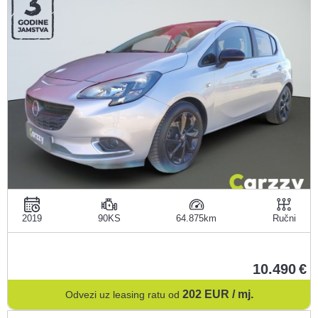
2019
90KS
64.875
Ručni
10.490
202
EUR / mj.
Odvezi uz leasing ratu od