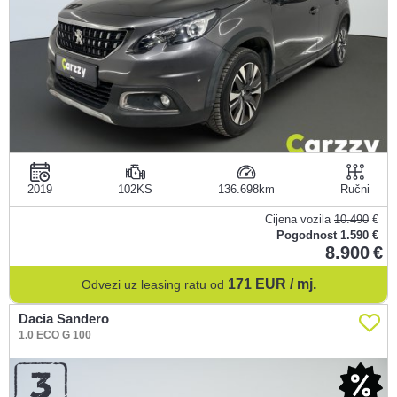
2019
102KS
136.698
Ručni
Cijena vozila
10.490
€
Pogodnost
1.590 €
8.900
171
EUR / mj.
Odvezi uz leasing ratu od
Dacia Sandero
1.0 ECO G 100