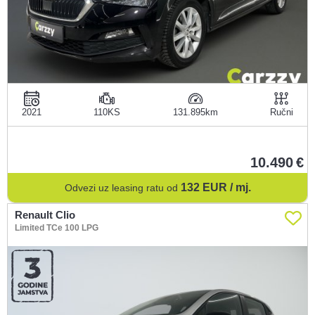
2021
110KS
131.895
Ručni
10.490
132
EUR / mj.
Odvezi uz leasing ratu od
Renault Clio
Limited TCe 100 LPG