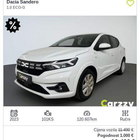
Dacia Sandero
1.0 ECO-G
2023
101KS
120.607
Ručni
Cijena vozila
11.490
€
Pogodnost
1.000 €