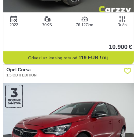
2022
70KS
76.127
Ručni
10.900
119
EUR / mj.
Odvezi uz leasing ratu od
Opel Corsa
1.5 CDTI EDITION