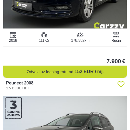
2019
111KS
178.982
Ručni
7.900
152
EUR / mj.
Odvezi uz leasing ratu od
Peugeot 2008
1.5 BLUE HDI