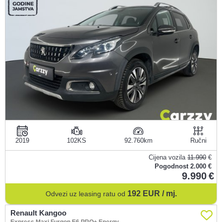
2019
102KS
92.760
Ručni
Cijena vozila
11.990
€
Pogodnost
2.000 €
9.990
192
EUR / mj.
Odvezi uz leasing ratu od
Renault Kangoo