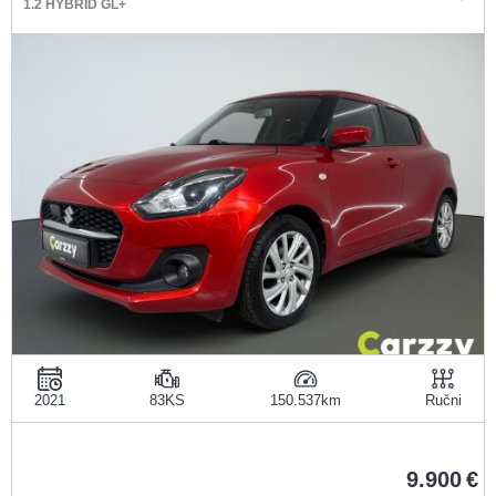
1.2 HYBRID GL+
2021
83KS
150.537
Ručni
9.900