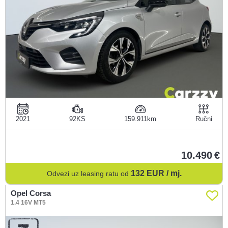
2021
92KS
159.911
Ručni
10.490
132
EUR / mj.
Odvezi uz leasing ratu od
Opel Corsa
1.4 16V MT5