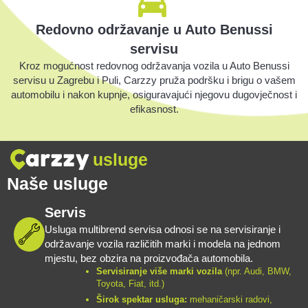
Redovno održavanje u Auto Benussi
servisu
Kroz mogućnost redovnog održavanja vozila u Auto Benussi
servisu u Zagrebu i Puli, Carzzy pruža podršku i brigu o vašem
automobilu i nakon kupnje, osiguravajući njegovu dugovječnost i
efikasnost.
usluge
Naše usluge
Servis
Usluga multibrend servisa odnosi se na servisiranje i
održavanje vozila različitih marki i modela na jednom
mjestu, bez obzira na proizvođača automobila.
Servisiranje više marki vozila
(npr. Audi, BMW,
Toyota, Fiat, itd.)
Širok spektar usluga:
mehaničarski radovi,