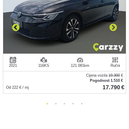
2021
116KS
121.081
Ručni
Cijena vozila
19.300
€
Pogodnost
1.510 €
17.790
Od
222
€ / mj