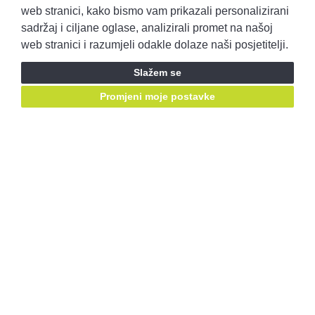
Pravila privatnosti
Opći uvjeti prodaje
web stranici, kako bismo vam prikazali personalizirani
sadržaj i ciljane oglase, analizirali promet na našoj
web stranici i razumjeli odakle dolaze naši posjetitelji.
Prijavite se i ostvarite pristup ponudama prije svih!
Slažem se
Prijavite se
Promjeni moje postavke
Ostanimo u kontaktu, pratite nas putem društvenih mreža:
Mail za prigovore:
korisnicka.podrska@autobenussi.hr
RABLJENA VOZILA
Rabljena vozila
Kontakt