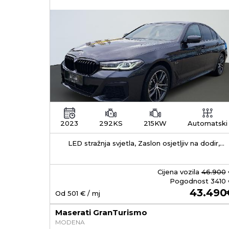
2023
292KS
215KW
Automatski
LED stražnja svjetla, Zaslon osjetljiv na dodir,
APS - Sustav za automatsko parkiranje Domet
35-55 km Kapacitet baterije Ukupni kapacitet
baterije: 11,2 kWh. Baterija je litij-ionska i
Cijena vozila
46.900
smještena je ispod prtljažnika. Brzina punjenja
Pogodnost
3410
Maksimalna AC snaga punjenja: oko 3,7 kW
43.490
Od
501
€ / mj
(Type 2 priključak). Punjenje od 0 do 100%: na
wallboxu ili 230 V / 16 A: oko 3 do 3,5 sata. na
Maserati GranTurismo
običnoj kućnoj utičnici (10 A): približno 6 sat
MODENA