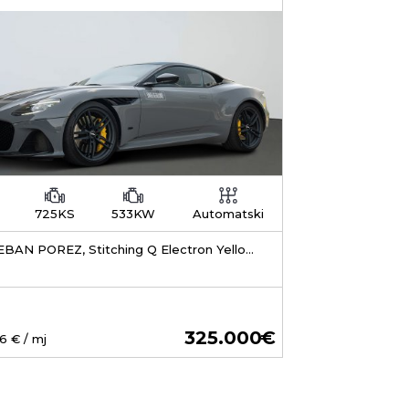
725KS
533KW
Automatski
BAN POREZ, Stitching Q Electron Yellow,
Inspire Monotone
325.000
6
€ / mj