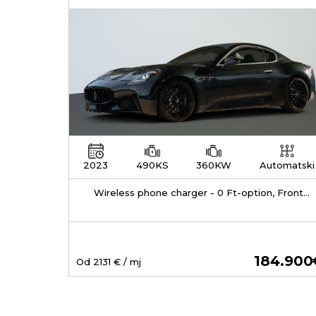
2023
490KS
360KW
Automatski
Wireless phone charger - 0 Ft-option, Front
seat ventillation, DAB Radio -STD
184.900
Od
2131
€ / mj