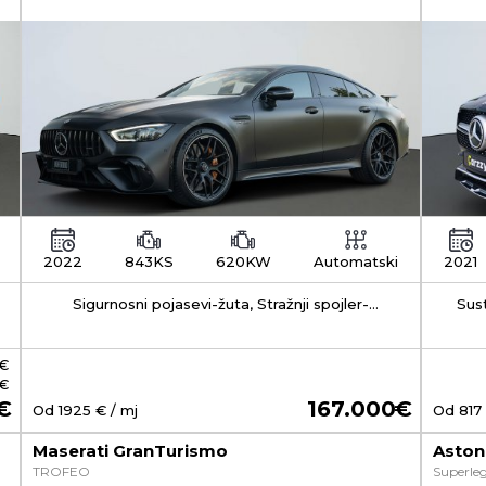
2022
843KS
620KW
Automatski
2021
Sigurnosni pojasevi-žuta, Stražnji spojler-
Sus
statičan, AMG sportski ispušni sustav
trak
€
 €
167.000
Od
1925
€ / mj
Od
817
Maserati GranTurismo
Aston
TROFEO
Superleg