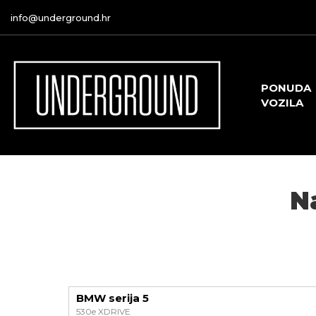
info@underground.hr
PONUDA
VOZILA
N
BMW serija 5
530e XDRIVE