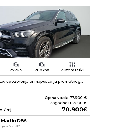
272KS
200KW
Automatski
tav upozorenja pri napuštanju prometnog
a, Nadzor mrtvog kuta s otkrivanjem vozila
straga, Aktivni tempomat ACC
Cijena vozila
77.900
€
Pogodnost
7000 €
70.900
€ / mj
 Martin DBS
gera 5.2 V12