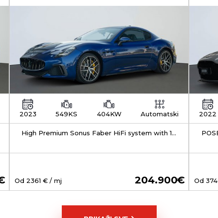
2023
549KS
404KW
Automatski
2022
High Premium Sonus Faber HiFi system with 19
POSE
speak, Front seat ventillation, Front seat
heating
204.900
Od
2361
€ / mj
Od
374