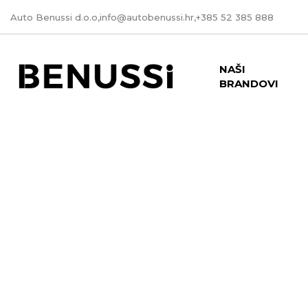
Auto Benussi d.o.o,
info@autobenussi.hr
,
+385 52 385 888
NAŠI
BRANDOVI