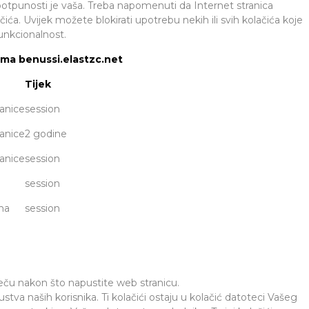
 potpunosti je vaša. Treba napomenuti da Internet stranica
a. Uvijek možete blokirati upotrebu nekih ili svih kolačića koje
unkcionalnost.
cama benussi.elastzc.net
Tijek
ranice
session
ranice
2 godine
ranice
session
session
ma
session
tječu nakon što napustite web stranicu.
kustva naših korisnika. Ti kolačići ostaju u kolačić datoteci Vašeg