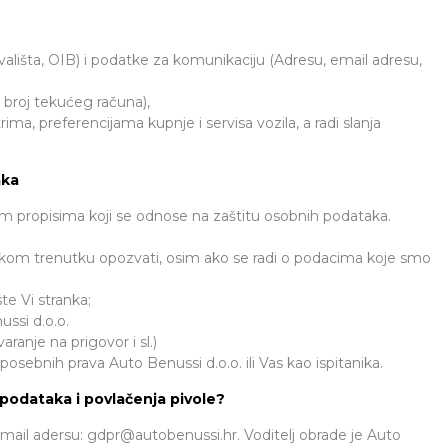
lišta, OIB) i podatke za komunikaciju (Adresu, email adresu,
 broj tekućeg računa),
ima, preferencijama kupnje i servisa vozila, a radi slanja
aka
m propisima koji se odnose na zaštitu osobnih podataka.
akom trenutku opozvati, osim ako se radi o podacima koje smo
te Vi stranka;
ussi d.o.o.
anje na prigovor i sl.)
posebnih prava Auto Benussi d.o.o. ili Vas kao ispitanika.
 podataka i povlačenja pivole?
email adersu:
gdpr@autobenussi.hr
. Voditelj obrade je Auto