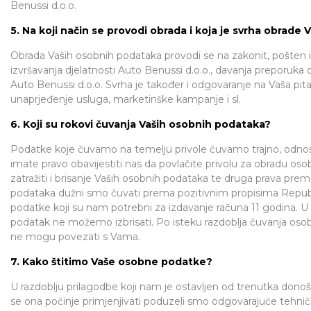
Benussi d.o.o.
5. Na koji način se provodi obrada i koja je svrha obrade
Obrada Vaših osobnih podataka provodi se na zakonit, pošten i 
izvršavanja djelatnosti Auto Benussi d.o.o., davanja preporuka o 
Auto Benussi d.o.o. Svrha je također i odgovaranje na Vaša pita
unaprjeđenje usluga, marketinške kampanje i sl.
6. Koji su rokovi čuvanja Vaših osobnih podataka?
Podatke koje čuvamo na temelju privole čuvamo trajno, odno
imate pravo obavijestiti nas da povlačite privolu za obradu os
zatražiti i brisanje Vaših osobnih podataka te druga prava pre
podataka dužni smo čuvati prema pozitivnim propisima Republ
podatke koji su nam potrebni za izdavanje računa 11 godina. 
podatak ne možemo izbrisati. Po isteku razdoblja čuvanja osob
ne mogu povezati s Vama.
7. Kako štitimo Vaše osobne podatke?
U razdoblju prilagodbe koji nam je ostavljen od trenutka don
se ona počinje primjenjivati poduzeli smo odgovarajuće tehni