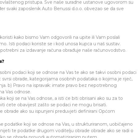
 neovlaštenog pristupa. Sve naše suradne ustanove ugovorom su
đer svaki zaposlenik Auto Benussi d.o.o. obvezao se da sve
koristi kako bismo Vam odgovorili na upite ili Vam poslali
. Isti podaci koriste se i kod unosa kupca u naš sustav.
potrebni za izdavanje računa obrađuje naše računovodstvo.
a?
osobni podaci koji se odnose na Vas te ako se takvi osobni podaci
svrsi obrade, kategorijama osobnih podataka o kojima je riječ,
anja. b) Pravo na ispravak: imate pravo bez nepotrebnog
 na Vas odnose.
a koji se na Vas odnose, a isti će biti obrisani ako su za to
biti ćete obavijest zašto se podaci ne mogu brisati.
je obrade ako su ispunjeni preduvjeti definirani Općom
e podatke koji se odnose na Vas, u strukturiranom, uobičajeno
nijeti te podatke drugom voditelju obrade obrade ako se radi o
e ako se obrada provodi automatiziranim putem.