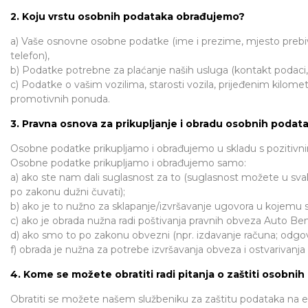
2. Koju vrstu osobnih podataka obrađujemo?
a) Vaše osnovne osobne podatke (ime i prezime, mjesto prebiva
telefon),
b) Podatke potrebne za plaćanje naših usluga (kontakt podaci,
c) Podatke o vašim vozilima, starosti vozila, prijeđenim kilometr
promotivnih ponuda.
3. Pravna osnova za prikupljanje i obradu osobnih podat
Osobne podatke prikupljamo i obrađujemo u skladu s pozitivni
Osobne podatke prikupljamo i obrađujemo samo:
a) ako ste nam dali suglasnost za to (suglasnost možete u sv
po zakonu dužni čuvati);
b) ako je to nužno za sklapanje/izvršavanje ugovora u kojemu s
c) ako je obrada nužna radi poštivanja pravnih obveza Auto Ben
d) ako smo to po zakonu obvezni (npr. izdavanje računa; odgovar
f) obrada je nužna za potrebe izvršavanja obveza i ostvarivanja 
4. Kome se možete obratiti radi pitanja o zaštiti osobnih
Obratiti se možete našem službeniku za zaštitu podataka na 