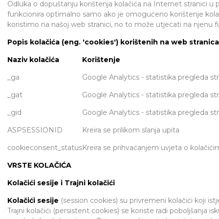
Odluka o dopuštanju korištenja kolačića na Internet stranici u
funkcionira optimalno samo ako je omogućeno korištenje kolačić
koristimo na našoj web stranici, no to može utjecati na njenu f
Popis kolačića (eng. 'cookies') korištenih na web strani
Naziv kolačića
Korištenje
_ga
Google Analytics - statistika pregleda st
_gat
Google Analytics - statistika pregleda st
_gid
Google Analytics - statistika pregleda st
ASPSESSIONID
Kreira se prilikom slanja upita
cookieconsent_status
Kreira se prihvaćanjem uvjeta o kolačići
VRSTE KOLAČIĆA
Kolačići sesije i Trajni kolačići
Kolačići sesije
(session cookies) su privremeni kolačići koji is
Trajni kolačići (persistent cookies) se koriste radi poboljšanja is