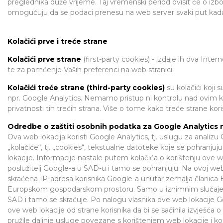
preglednika duže vrijeme. Taj vremenski period ovisit će o izbo
omogućuju da se podaci prenesu na web server svaki put kada 
Kolačići prve i treće strane
Kolačići prve strane
(first-party cookies) - izdaje ih ova Inter
te za pamćenje Vaših preferenci na web stranici.
Kolačići treće strane (third-party cookies)
su kolačići koji 
npr. Google Analytics. Nemamo pristup ni kontrolu nad ovim ko
privatnosti tih trećih strana. Više o tome kako treće strane kor
Odredbe o zaštiti osobnih podatka za Google Analytics n
Ova web lokacija koristi Google Analytics, tj. uslugu za analiz
„kolačiće“, tj. „cookies“, tekstualne datoteke koje se pohranju
lokacije. Informacije nastale putem kolačića o korištenju ove w
poslužitelj Google-a u SAD-u i tamo se pohranjuju. Na ovoj web
skraćena IP-adresa korisnika Google-a unutar zemalja članica
Europskom gospodarskom prostoru. Samo u iznimnim slučajevi
SAD i tamo se skraćuje. Po nalogu vlasnika ove web lokacije Goog
ove web lokacije od strane korisnika da bi se sačinila izvješća o
pružile daljnje usluge povezane s korištenjem web lokacije i ko