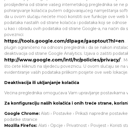
proslijeđena od strane vašeg internetskog preglednika se ne 
pohranjivanje kolačića putem odgovarajućeg namještanja sof
da u ovom slučaju nećete moći koristiti sve funkcije ove web l
podataka nastalih od strane kolačića i podataka koji se odnose 
u kao i obradu ovih podataka od strane Google-a, na način da ski
poveznici:
https://tools.google.com/dlpage/gaoptout?hl=en
.
plugin ograničeno na odnosni preglednik i da se nakon instalacije 
deaktivacija od strane Google Analytics. Izjava o zaštiti podat
http://www.google.com/intl/hr/policies/privacy/
. Mo
što ćete kliknuti na sljedeću poveznicu. U ovom slučaju se na
evidentiranje vaših podataka prilikom posjete ove web lokacije
Deaktivacija ili ukljanjanje kolačića
Većina preglednika omogućava Vam upravljanje postavkama vez
Za konfiguraciju naših kolačića i onih treće strane, koris
Google Chrome:
Alati › Postavke › Prikaži napredne postavke ›
podatke stranice
Mozilla Firefox:
Alati › Opcije › Privatnost › Povijest › Koristi