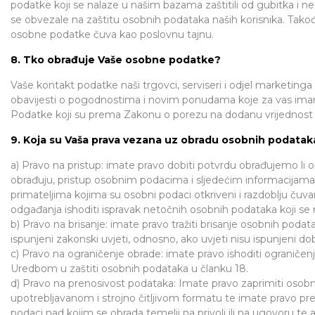
podatke koji se nalaze u našim bazama zaštitili od gubitka i
se obvezale na zaštitu osobnih podataka naših korisnika. Tako
osobne podatke čuva kao poslovnu tajnu.
8. Tko obrađuje Vaše osobne podatke?
Vaše kontakt podatke naši trgovci, serviseri i odjel marketinga 
obavijesti o pogodnostima i novim ponudama koje za vas imamo
Podatke koji su prema Zakonu o porezu na dodanu vrijednost 
9. Koja su Vaša prava vezana uz obradu osobnih podatak
a) Pravo na pristup: imate pravo dobiti potvrdu obrađujemo li 
obrađuju, pristup osobnim podacima i sljedećim informacijama: 
primateljima kojima su osobni podaci otkriveni i razdoblju čuv
odgađanja ishoditi ispravak netočnih osobnih podataka koji se
b) Pravo na brisanje: imate pravo tražiti brisanje osobnih podatak
ispunjeni zakonski uvjeti, odnosno, ako uvjeti nisu ispunjeni do
c) Pravo na ograničenje obrade: imate pravo ishoditi ograničen
Uredbom u zaštiti osobnih podataka u članku 18.
d) Pravo na prenosivost podataka: Imate pravo zaprimiti osobn
upotrebljavanom i strojno čitljivom formatu te imate pravo pre
podaci nad kojim se obrada temelji na privoli ili na ugovoru t