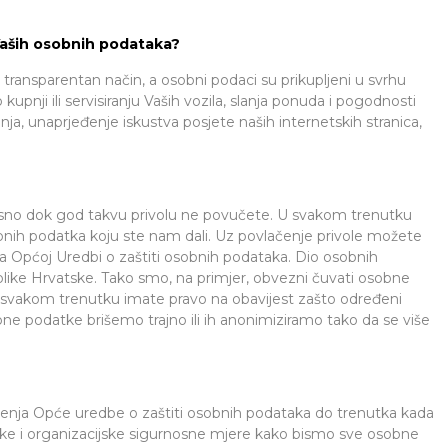
 Vaših osobnih podataka?
transparentan način, a osobni podaci su prikupljeni u svrhu
kupnji ili servisiranju Vaših vozila, slanja ponuda i pogodnosti
nja, unaprjeđenje iskustva posjete naših internetskih stranica,
sno dok god takvu privolu ne povučete. U svakom trenutku
obnih podatka koju ste nam dali. Uz povlačenje privole možete
ma Općoj Uredbi o zaštiti osobnih podataka. Dio osobnih
ike Hrvatske. Tako smo, na primjer, obvezni čuvati osobne
U svakom trenutku imate pravo na obavijest zašto određeni
ne podatke brišemo trajno ili ih anonimiziramo tako da se više
ošenja Opće uredbe o zaštiti osobnih podataka do trenutka kada
čke i organizacijske sigurnosne mjere kako bismo sve osobne