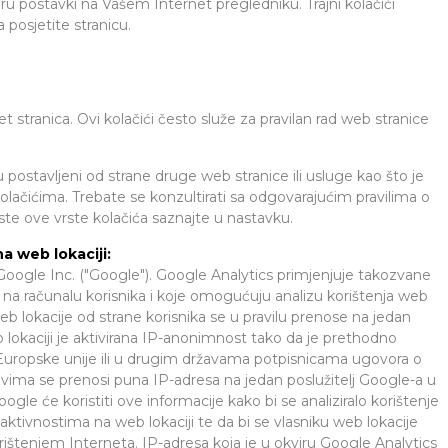
ru postavki na Vašem Internet pregledniku. Trajni kolačići
posjetite stranicu.
net stranica. Ovi kolačići često služe za pravilan rad web stranice
su postavljeni od strane druge web stranice ili usluge kao što je
lačićima. Trebate se konzultirati sa odgovarajućim pravilima o
iste ove vrste kolačića saznajte u nastavku.
a web lokaciji:
u Google Inc. ("Google"). Google Analytics primjenjuje takozvane
ju na računalu korisnika i koje omogućuju analizu korištenja web
eb lokacije od strane korisnika se u pravilu prenose na jedan
 lokaciji je aktivirana IP-anonimnost tako da je prethodno
 Europske unije ili u drugim državama potpisnicama ugovora o
ma se prenosi puna IP-adresa na jedan poslužitelj Google-a u
le će koristiti ove informacije kako bi se analiziralo korištenje
 aktivnostima na web lokaciji te da bi se vlasniku web lokacije
rištenjem Interneta. IP-adresa koja je u okviru Google Analytics