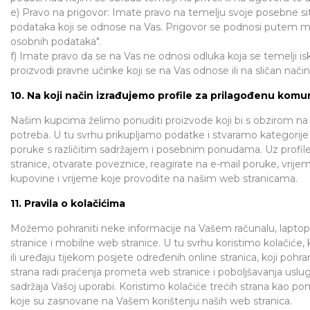
e) Pravo na prigovor: Imate pravo na temelju svoje posebne si
podataka koji se odnose na Vas. Prigovor se podnosi putem m
osobnih podataka".
f) Imate pravo da se na Vas ne odnosi odluka koja se temelji iskl
proizvodi pravne učinke koji se na Vas odnose ili na sličan nači
10. Na koji način izrađujemo profile za prilagođenu komun
Našim kupcima želimo ponuditi proizvode koji bi s obzirom na m
potreba. U tu svrhu prikupljamo podatke i stvaramo kategorije
poruke s različitim sadržajem i posebnim ponudama. Uz profile
stranice, otvarate poveznice, reagirate na e-mail poruke, vri
kupovine i vrijeme koje provodite na našim web stranicama.
11. Pravila o kolačićima
Možemo pohraniti neke informacije na Vašem računalu, laptopu
stranice i mobilne web stranice. U tu svrhu koristimo kolačić
ili uređaju tijekom posjete određenih online stranica, koji pohra
strana radi praćenja prometa web stranice i poboljšavanja usluga.
sadržaja Vašoj uporabi. Koristimo kolačiće trećih strana kao 
koje su zasnovane na Vašem korištenju naših web stranica.