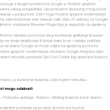
povezuje s drugim podatcima Google-a. Možete spriječiti
twarea vašeg preglednika. Upozoravamo da postoji mogućnost
okacije u potpunosti. Osim toga možete spriječiti evidentiranje
na vaše korištenje web lokacije (uklj. Vašu IP-adresu) na Google-
nete i instalirate Browser-Plugin koji je raspoloživ na sljedećoj
 Molimo obratite pozornost da je korištenje aplikacije browser-
ne smije deaktivirati ili brisati kako bi se i nadalje zadržala
aka od strane Google se može vidjeti na sljedećoj poveznici
žete spriječiti i evidentiranja od strane Google Analytics tako
 vašem računalu postavlja Opt-Out-Cookie koji sprječava buduće
.
ano uz korištenje kolačića u bilo kojem trenutku.
nici mogu odabrati:
 Postavke sadržaja › Kolačići › Blokiraj kolačiće treće strane i
 standardne postavke za povijest (poništi sve kućice)