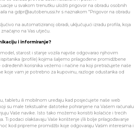
tuacije u svakom trenutku uložiti prigovor na obradu osobnih
aila na
gdpr@autobenussi.hr
s naznakom "Prigovor na obradu
jučivo na automatiziranoj obradi, uključujući izradu profila, koja
n značajno na Vas utječu.
ikaciju i informiranje?
odel, starost i stanje vozila najviše odgovarao njihovim
 ispitanika (profile) kojima šaljemo prilagođene promidžbene
 određenih korisnika vežemo i načine na koji pretražujete naše
jeme koje vam je potrebno za kupovinu, razloge odustanka od
, tabletu ili mobilnom uređaju kad posjećujete naše web
e, koji su male tekstualne datoteke pohranjene na Vašem računalu
njuju Vaše navike. Isto tako možemo koristiti kolačiće i trećih
 Ti podaci olakšavaju Vaše korištenje i/ili bolje prilagođavanje
pomoć kod pripreme promidžbi koje odgovaraju Vašim interesima i