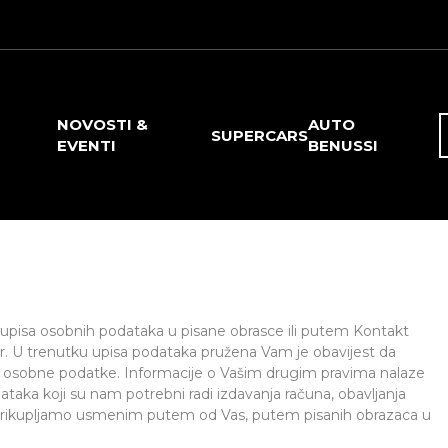
NOVOSTI &
AUTO
SUPERCARS
EVENTI
BENUSSI
 upisa osobnih podataka u pisane obrasce ili putem Kontakt
. U trenutku upisa podataka pružena Vam je obavijest da
e osobne podatke. Informacije o Vašim drugim pravima nalaze
aka koji su nam potrebni radi izdavanja računa, obavljanja
., prikupljamo usmenim putem od Vas, putem pisanih obrazaca u