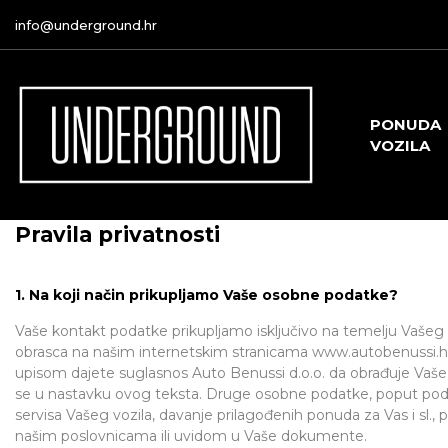
info@underground.hr
PONUDA
VOZILA
Pravila privatnosti
1. Na koji način prikupljamo Vaše osobne podatke?
Vaše kontakt podatke prikupljamo isključivo na temelju Vašeg
obrasca na našim internetskim stranicama www.autobenussi.hr
upisom dajete suglasnos Auto Benussi d.o.o. da obrađuje Vaš
se u nastavku ovog teksta. Druge osobne podatke, poput podat
servisa Vašeg vozila, davanje prilagođenih ponuda za Vas i sl
našim poslovnicama ili uvidom u Vaše dokumente.