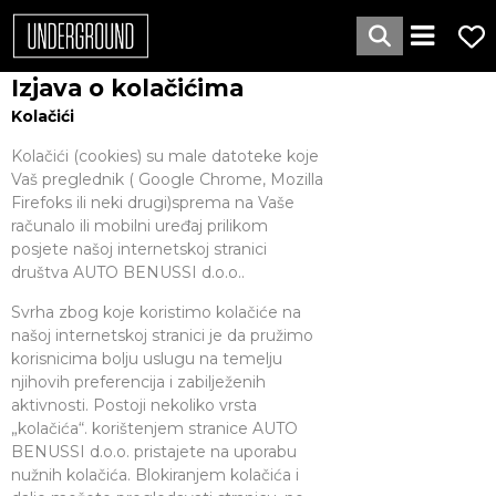
Izjava o kolačićima
Kolačići
Kolačići (cookies) su male datoteke koje
Vaš preglednik ( Google Chrome, Mozilla
Firefoks ili neki drugi)sprema na Vaše
računalo ili mobilni uređaj prilikom
posjete našoj internetskoj stranici
društva AUTO BENUSSI d.o.o..
Svrha zbog koje koristimo kolačiće na
našoj internetskoj stranici je da pružimo
korisnicima bolju uslugu na temelju
njihovih preferencija i zabilježenih
aktivnosti. Postoji nekoliko vrsta
„kolačića“. korištenjem stranice AUTO
BENUSSI d.o.o. pristajete na uporabu
nužnih kolačića. Blokiranjem kolačića i