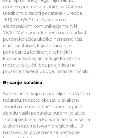
sa propisima koji reguliraju zaštitu
osobnih podataka osobito sa Općom
uredbom o zaštiti podataka - Uredba
(EU) 2016/679. te Zakonom o
elektroničkim komunikacijama NN
76/22. Vaše podatke nećemo obrađivati
putem kolačića ukoliko nemamo Vaš
izričit pristanak, koji iznimno nije
potreban za korištenje tehničkih
kolačića. Sve kolačiće koje koristimo
možete isključiti bez posljedica na
pružanje tražene usluge, osim tehničkih.
Brisanje kolačića
Sve kolačiće koji su spremljeni na Vašem
računalu, možete obrisati u svakom
trenutku te na taj način onemogućiti
obradu vaših podataka putem kolačića.
Postupak brisanja kolačića razlikuje se na
svakom internetskom pregledniku. U
nastavku su poveznice za postupke