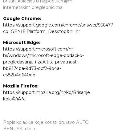
brisanj kolačića u najpopularnijim
internetskim preglednicima:
Google Chrome:
https://support.google.com/chrome/answer/95647?
co=GENIE.Platform=Desktop&hl=hr
Microsoft Edge:
https://support.microsoft.com/hr-
hr/windows/microsoft-edge-podaci-o-
pregledavanju-i-zaA!tita-privatnosti-
bb8174ba-9d73-dcf2-9b4a-
c582b4e640dd
Mozilla Firefox:
https://support.mozilla.org/hr/kb/Brisanje
kolaÄ?iÄ?a
Popis kolačića koje koristi društvo AUTO
BENUSSI d.o.o.