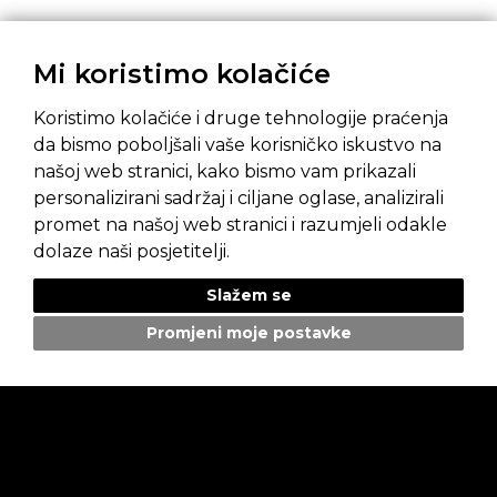
Mi koristimo kolačiće
Koristimo kolačiće i druge tehnologije praćenja
da bismo poboljšali vaše korisničko iskustvo na
našoj web stranici, kako bismo vam prikazali
personalizirani sadržaj i ciljane oglase, analizirali
promet na našoj web stranici i razumjeli odakle
Pravila privatnosti
Opći uvjeti prodaje
Mapa weba
dolaze naši posjetitelji.
Slažem se
Promjeni moje postavke
AUTOBENUSSI
Izjava o kolačićima
Opći uvjeti prodaje
Pravila privatnosti