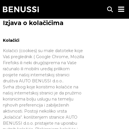
Izjava o kolačićima
Kolačići
Kolačići (cookies) su male datoteke koje
Vaš preglednik ( Google Chrome, Mozilla
Firefoks ili neki drugi)sprema na Vaše
računalo ili mobilni uređaj prilikom
posjete našoj internetskoj stranici
društva AUTO BENUSSI d.o.o..
Svrha zbog koje koristimo kolačiće na
našoj internetskoj stranici je da pružimo
korisnicima bolju uslugu na temelju
njihovih preferencija i zabilježenih
aktivnosti. Postoji nekoliko vrsta
„kolačića“. korištenjem stranice AUTO
BENUSSI d.o.o. pristajete na uporabu