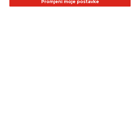
Promjeni moje postavke
Alfa Romeo
Citroen
Dacia
Fiat
Geely
GMC
Jaguar
Jeep
Land Rover
LEPAS
Mazda
Nissan
RAM
Renault