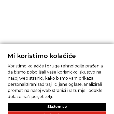
Mi koristimo kolačiće
Koristimo kolačiće i druge tehnologije praćenja
da bismo poboljšali vaše korisničko iskustvo na
našoj web stranici, kako bismo vam prikazali
Pravila privatnosti
Opći uvjeti prodaje
personalizirani sadržaj i ciljane oglase, analizirali
promet na našoj web stranici i razumjeli odakle
dolaze naši posjetitelji.
Slažem se
NAŠI BRANDOVI