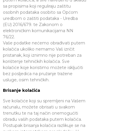
putem kolačića, a sve navedeno u skladu
sa propisima koji reguliraju zaštitu
osobnih podataka osobito sa Općom
uredbom o zaštiti podataka - Uredba
(EU) 2016/679. te Zakonom o
elektroničkim komunikacijama NN
76/22.
Vaše podatke nećemo obrađivati putem
kolačića ukoliko nemamo Vaš izričit
pristanak, koji iznimno nije potreban za
korištenje tehničkih kolačića. Sve
kolačiće koje koristimo možete isključiti
bez posljedica na pružanje tražene
usluge, osim tehničkih.
Brisanje kolačića
Sve kolačiće koji su spremljeni na Vašem
računalu, možete obrisati u svakom
trenutku te na taj način onemogućiti
obradu vaših podataka putem kolačića.
Postupak brisanja kolačića razlikuje se na