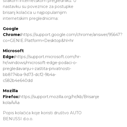
svakom internetskom pregledniku. U
nastavku su poveznice za postupke
brisanj kolačića u najpopularnijim
internetskim preglednicima:
Google
Chrome:
https://support.google.com/chrome/answer/95647?
co=GENIE.Platform=Desktop&hl=hr
Microsoft
Edge:
https://support.microsoft.com/hr-
hr/windows/microsoft-edge-podaci-o-
pregledavanju-i-zaštita-privatnosti-
bb8174ba-9d73-dcf2-9b4a-
c582b4e640dd
Mozilla
Firefox:
https://support.mozilla.org/hr/kb/Brisanje
kolaÄiÄa
Popis kolačića koje koristi društvo AUTO
BENUSSI d.o.o.