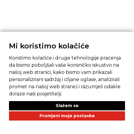
Mi koristimo kolačiće
Koristimo kolačiće i druge tehnologije praćenja
da bismo poboljšali vaše korisničko iskustvo na
našoj web stranici, kako bismo vam prikazali
Pravila privatnosti
Opći uvjeti prodaje
personalizirani sadržaj i ciljane oglase, analizirali
promet na našoj web stranici i razumjeli odakle
dolaze naši posjetitelji.
Slažem se
NAŠI BRANDOVI
Promjeni moje postavke
Alfa Romeo