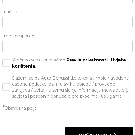
Inačica
Ime kompanije:
Pročitao sam i prihvaćam
Pravila privatnosti
i
Uvjete
korištenja
.
Slažem se da Auto Benussi d.o.o. koristi moje navedene
osobne podatke, osim u svrhu obrade / provedbe
zahtjeva / upita, i u svrhu slanja informacija (newsletter),
savjeta i posebnih ponuda o proizvodima i uslugama
*
Obavezna polja