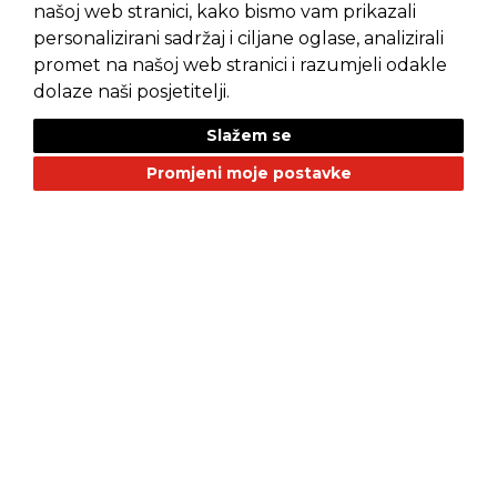
našoj web stranici, kako bismo vam prikazali
personalizirani sadržaj i ciljane oglase, analizirali
promet na našoj web stranici i razumjeli odakle
Pravila privatnosti
Opći uvjeti prodaje
dolaze naši posjetitelji.
Slažem se
Promjeni moje postavke
NAŠI BRANDOVI
Alfa Romeo
Citroen
Dacia
Fiat
Geely
GMC
Jaguar
Jeep