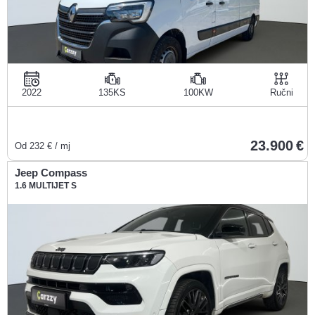
2022
135KS
100KW
Ručni
23.900
Od
232
€ / mj
Jeep Compass
1.6 MULTIJET S