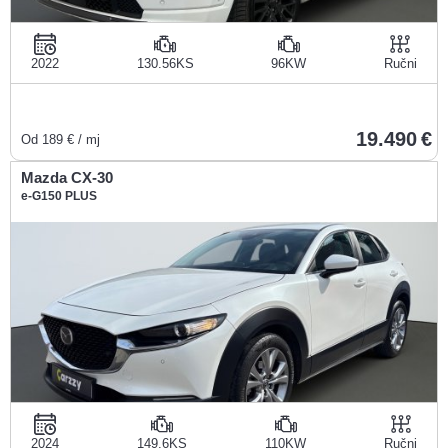
2022
130.56KS
96KW
Ručni
19.490
Od
189
€ / mj
Mazda CX-30
e-G150 PLUS
2024
149.6KS
110KW
Ručni