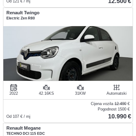
12.500
Od
121
€ / mj
Renault Twingo
Electric Zen R80
2022
42.16KS
31KW
Automatski
Cijena vozila
12.490
€
Pogodnost
1500 €
10.990
Od
107
€ / mj
Renault Megane
TECHNO DCI 115 EDC