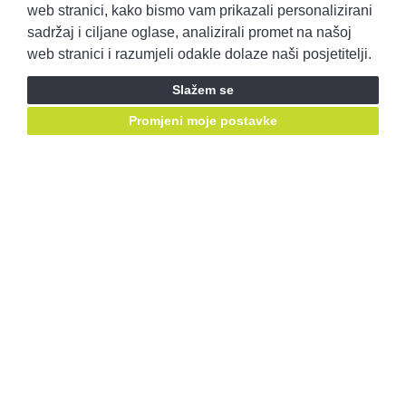
Pravila privatnosti
Opći uvjeti prodaje
web stranici, kako bismo vam prikazali personalizirani
sadržaj i ciljane oglase, analizirali promet na našoj
web stranici i razumjeli odakle dolaze naši posjetitelji.
Prijavite se i ostvarite pristup ponudama prije svih!
Slažem se
Prijavite se
Promjeni moje postavke
Ostanimo u kontaktu, pratite nas putem društvenih mreža:
Mail za prigovore:
korisnicka.podrska@autobenussi.hr
RABLJENA VOZILA
Rabljena vozila
Kontakt