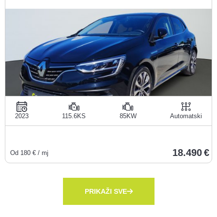
2023
115.6KS
85KW
Automatski
18.490
Od
180
€ / mj
PRIKAŽI SVE