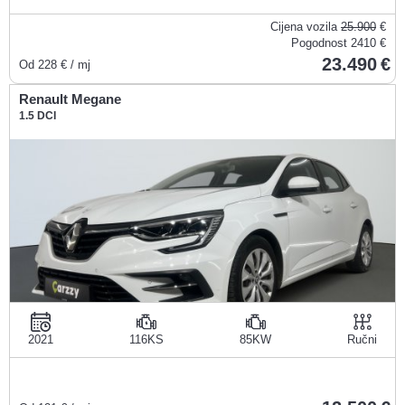
Cijena vozila
25.900
€
Pogodnost
2410 €
23.490
Od
228
€ / mj
Renault Megane
1.5 DCI
2021
116KS
85KW
Ručni