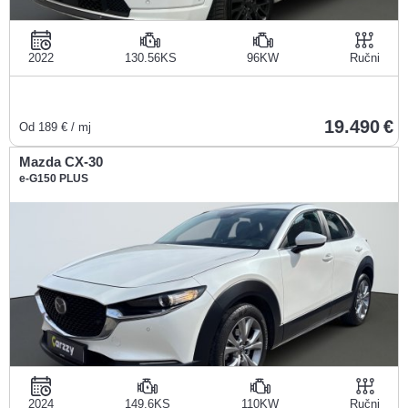
2022
130.56KS
96KW
Ručni
19.490
Od
189
€ / mj
Mazda CX-30
e-G150 PLUS
2024
149.6KS
110KW
Ručni