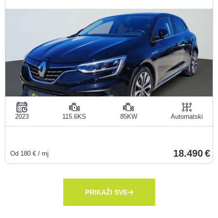
2023
115.6KS
85KW
Automatski
18.490
Od
180
€ / mj
PRIKAŽI SVE