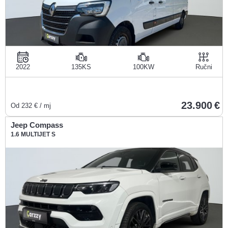
2022
135KS
100KW
Ručni
23.900
Od
232
€ / mj
Jeep Compass
1.6 MULTIJET S