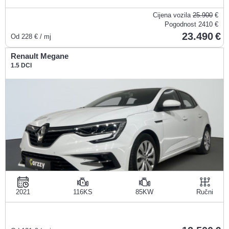
Cijena vozila
25.900
€
Pogodnost
2410 €
23.490
Od
228
€ / mj
Renault Megane
1.5 DCI
2021
116KS
85KW
Ručni