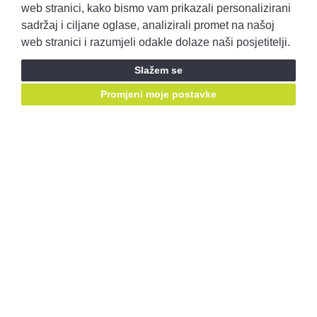
Pravila privatnosti
Opći uvjeti prodaje
web stranici, kako bismo vam prikazali personalizirani
sadržaj i ciljane oglase, analizirali promet na našoj
web stranici i razumjeli odakle dolaze naši posjetitelji.
Prijavite se i ostvarite pristup ponudama prije svih!
Slažem se
Prijavite se
Promjeni moje postavke
Ostanimo u kontaktu, pratite nas putem društvenih mreža:
Mail za prigovore:
korisnicka.podrska@autobenussi.hr
RABLJENA VOZILA
Rabljena vozila
Kontakt