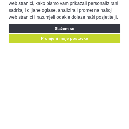
Pravila privatnosti
Opći uvjeti prodaje
web stranici, kako bismo vam prikazali personalizirani
sadržaj i ciljane oglase, analizirali promet na našoj
web stranici i razumjeli odakle dolaze naši posjetitelji.
Prijavite se i ostvarite pristup ponudama prije svih!
Slažem se
Prijavite se
Promjeni moje postavke
Ostanimo u kontaktu, pratite nas putem društvenih mreža:
Mail za prigovore:
korisnicka.podrska@autobenussi.hr
RABLJENA VOZILA
Rabljena vozila
Kontakt