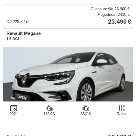
Cijena vozila
25.900
€
Pogodnost
2410 €
23.490
Od
228
€ / mj
Renault Megane
1.5 DCI
2021
116KS
85KW
Ručni