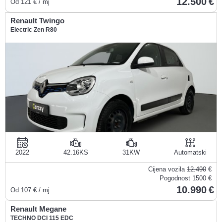
12.500
Od
121
€ / mj
Renault Twingo
Electric Zen R80
2022
42.16KS
31KW
Automatski
Cijena vozila
12.490
€
Pogodnost
1500 €
10.990
Od
107
€ / mj
Renault Megane
TECHNO DCI 115 EDC