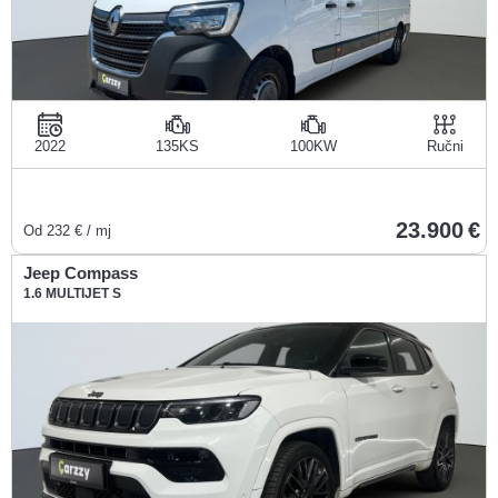
2022
135KS
100KW
Ručni
23.900
Od
232
€ / mj
Jeep Compass
1.6 MULTIJET S