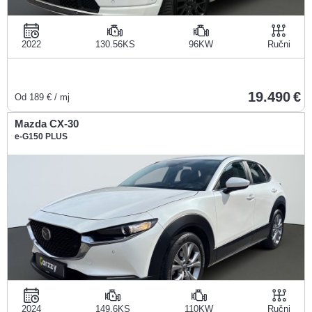
2022
130.56KS
96KW
Ručni
19.490
Od
189
€ / mj
Mazda CX-30
e-G150 PLUS
2024
149.6KS
110KW
Ručni