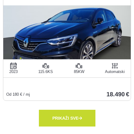
2023
115.6KS
85KW
Automatski
18.490
Od
180
€ / mj
PRIKAŽI SVE