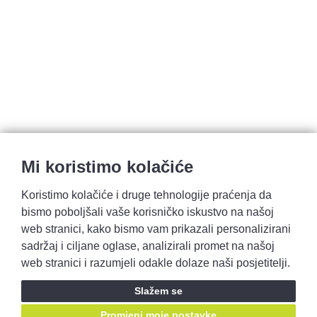
Mi koristimo kolačiće
Koristimo kolačiće i druge tehnologije praćenja da
bismo poboljšali vaše korisničko iskustvo na našoj
Pravila privatnosti
Opći uvjeti prodaje
web stranici, kako bismo vam prikazali personalizirani
sadržaj i ciljane oglase, analizirali promet na našoj
web stranici i razumjeli odakle dolaze naši posjetitelji.
Prijavite se i ostvarite pristup ponudama prije svih!
Slažem se
Prijavite se
Promjeni moje postavke