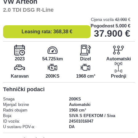
VW
Arteon
2.0 TDI DSG R-Line
Cijena vozila
42.900
€
Pogodnost
5.000 €
37.900
€
Leasing rata:
368,38
€
2023
54.725
Dizel
Automatski
Karavan
200KS
1968 cm³
Prednji
Tehnički podaci
Snaga
200KS
Mjenjač brzine
Automatski
Radni obujam
1968 cm³
Boja:
SIVA S EFEKTOM / Siva
ID vozila:
24S01016047
U sustavu PDV-a:
DA