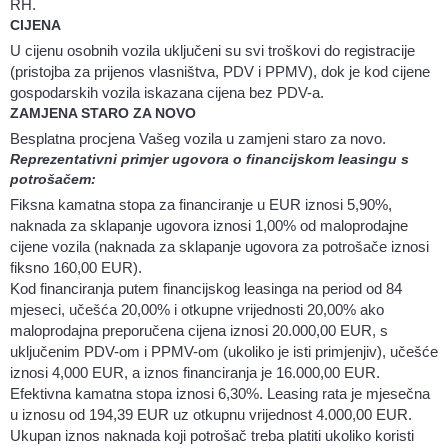
RH.
CIJENA
U cijenu osobnih vozila uključeni su svi troškovi do registracije
(pristojba za prijenos vlasništva, PDV i PPMV), dok je kod cijene
gospodarskih vozila iskazana cijena bez PDV-a.
ZAMJENA STARO ZA NOVO
Besplatna procjena Vašeg vozila u zamjeni staro za novo.
Reprezentativni primjer ugovora o financijskom leasingu s
potrošačem:
Fiksna kamatna stopa za financiranje u EUR iznosi 5,90%,
naknada za sklapanje ugovora iznosi 1,00% od maloprodajne
cijene vozila (naknada za sklapanje ugovora za potrošače iznosi
fiksno 160,00 EUR).
Kod financiranja putem financijskog leasinga na period od 84
mjeseci, učešća 20,00% i otkupne vrijednosti 20,00% ako
maloprodajna preporučena cijena iznosi 20.000,00 EUR, s
uključenim PDV-om i PPMV-om (ukoliko je isti primjenjiv), učešće
iznosi 4,000 EUR, a iznos financiranja je 16.000,00 EUR.
Efektivna kamatna stopa iznosi 6,30%. Leasing rata je mjesečna
u iznosu od 194,39 EUR uz otkupnu vrijednost 4.000,00 EUR.
Ukupan iznos naknada koji potrošač treba platiti ukoliko koristi