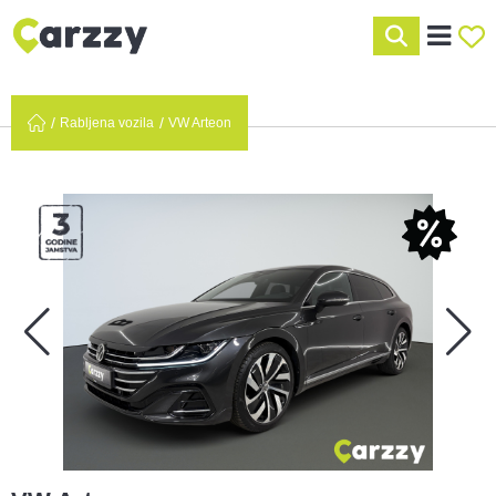
Rabljena vozila
VW Arteon