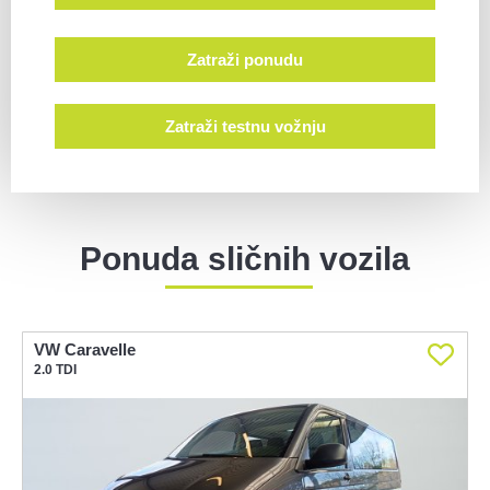
Zatraži ponudu
Zatraži testnu vožnju
Ponuda sličnih vozila
VW Caravelle
L
2.0 TDI
R