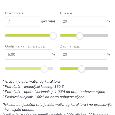
Rok otplate:
Učešće:
godine(a)
%
Godišnja kamatna stopa:
Zadnja rata:
%
%
* izračun je informativnog karaktera
* Potrošači – financijski leasing: 160 €
* Potrošači – operativni leasing: 1,00% od bruto nabavne cijene
* Poslovni subjekti: 1,00% od bruto nabavne cijene
*Iskazana mjesečna rata je informativnog karaktera i ne predstavlja
obvezujuću ponudu.
Izračun je izrađen na temelju modela s 20% učešća, 20% ostatka