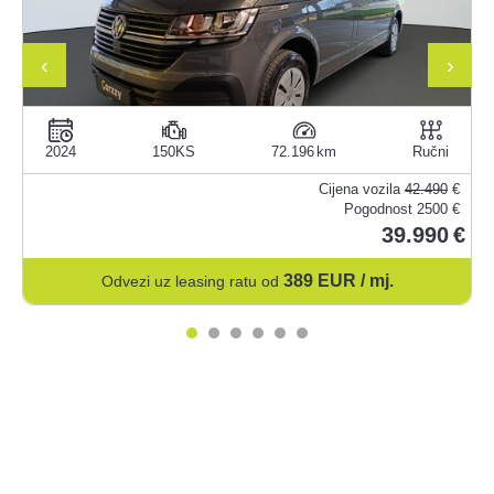
‹
›
2024
150KS
72.196
Ručni
€
Cijena vozila
42.490
€
 €
Pogodnost
2500 €
39.990
389
EUR / mj.
Odvezi uz leasing ratu od