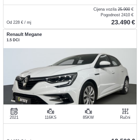
Cijena vozila
25.900
€
Pogodnost
2410 €
23.490
Od
228
€ / mj
Renault Megane
1.5 DCI
2021
116KS
85KW
Ručni