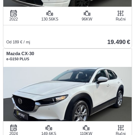
2022
130.56KS
96KW
Ručni
19.490
Od
189
€ / mj
Mazda CX-30
e-G150 PLUS
2024
149.6KS
110KW
Ručni