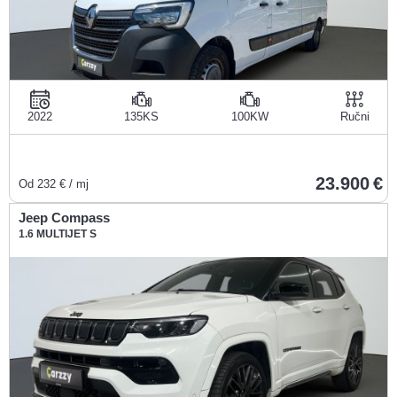
2022
135KS
100KW
Ručni
23.900
Od
232
€ / mj
Jeep Compass
1.6 MULTIJET S