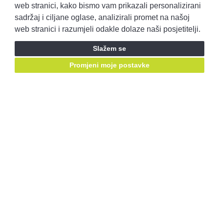
Pravila privatnosti
Opći uvjeti prodaje
web stranici, kako bismo vam prikazali personalizirani
sadržaj i ciljane oglase, analizirali promet na našoj
web stranici i razumjeli odakle dolaze naši posjetitelji.
Prijavite se i ostvarite pristup ponudama prije svih!
Slažem se
Prijavite se
Promjeni moje postavke
Ostanimo u kontaktu, pratite nas putem društvenih mreža:
Mail za prigovore:
korisnicka.podrska@autobenussi.hr
RABLJENA VOZILA
Rabljena vozila
Kontakt