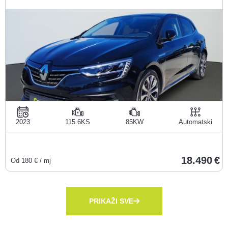
2023
115.6KS
85KW
Automatski
18.490
Od
180
€ / mj
PRIKAŽI SVE