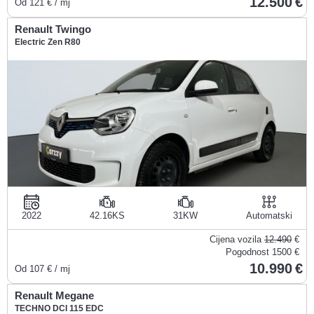
12.500
Od
121
€ / mj
Renault Twingo
Electric Zen R80
2022
42.16KS
31KW
Automatski
Cijena vozila
12.490
€
Pogodnost
1500 €
10.990
Od
107
€ / mj
Renault Megane
TECHNO DCI 115 EDC