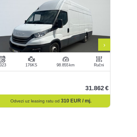
›
023
176KS
98.855
Ručni
2023
31.862
310
EUR / mj.
Odvezi uz leasing ratu od
Odv