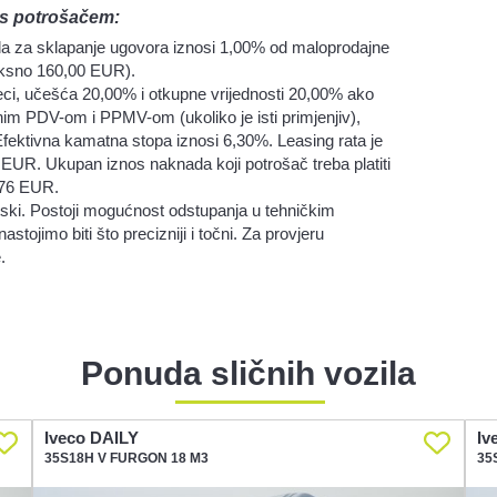
 s potrošačem:
da za sklapanje ugovora iznosi 1,00% od maloprodajne
fiksno 160,00 EUR).
eci, učešća 20,00% i otkupne vrijednosti 20,00% ako
im PDV-om i PPMV-om (ukoliko je isti primjenjiv),
fektivna kamatna stopa iznosi 6,30%. Leasing rata je
EUR. Ukupan iznos naknada koji potrošač treba platiti
8,76 EUR.
atski. Postoji mogućnost odstupanja u tehničkim
jimo biti što precizniji i točni. Za provjeru
.
Ponuda sličnih vozila
Iveco DAILY
Iv
35S18H V FURGON 18 M3
35