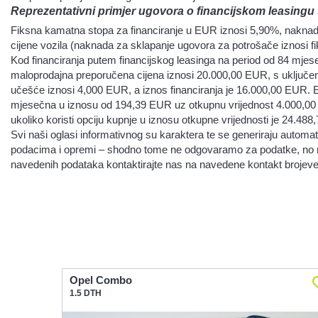
Reprezentativni primjer ugovora o financijskom leasingu
Fiksna kamatna stopa za financiranje u EUR iznosi 5,90%, nakna
cijene vozila (naknada za sklapanje ugovora za potrošače iznosi 
Kod financiranja putem financijskog leasinga na period od 84 mjes
maloprodajna preporučena cijena iznosi 20.000,00 EUR, s uključen
učešće iznosi 4,000 EUR, a iznos financiranja je 16.000,00 EUR. E
mjesečna u iznosu od 194,39 EUR uz otkupnu vrijednost 4.000,00 
ukoliko koristi opciju kupnje u iznosu otkupne vrijednosti je 24.48
Svi naši oglasi informativnog su karaktera te se generiraju autom
podacima i opremi – shodno tome ne odgovaramo za podatke, no nasto
navedenih podataka kontaktirajte nas na navedene kontakt brojeve
Opel Combo
1.5 DTH