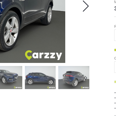
M
R
G
*
*
*
*