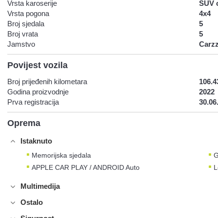
Vrsta karoserije
SUV 
Vrsta pogona
4x4
Broj sjedala
5
Broj vrata
5
Jamstvo
Carzz
Povijest vozila
Broj prijeđenih kilometara
106.4
Godina proizvodnje
2022
Prva registracija
30.06
Oprema
Istaknuto
Memorijska sjedala
G
APPLE CAR PLAY / ANDROID Auto
L
Multimedija
Ostalo