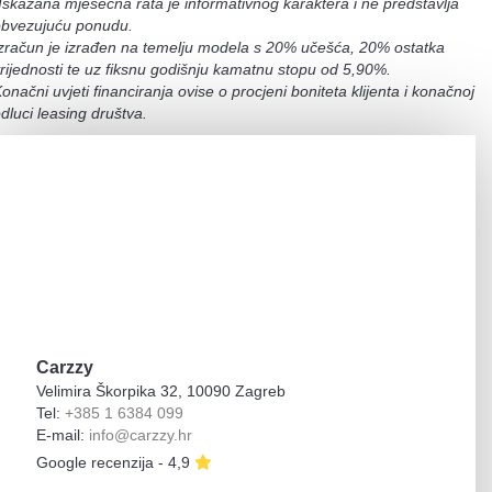
Iskazana mjesečna rata je informativnog karaktera i ne predstavlja
obvezujuću ponudu.
zračun je izrađen na temelju modela s 20% učešća, 20% ostatka
rijednosti te uz fiksnu godišnju kamatnu stopu od 5,90%.
onačni uvjeti financiranja ovise o procjeni boniteta klijenta i konačnoj
dluci leasing društva.
Carzzy
Velimira Škorpika 32, 10090 Zagreb
Tel:
+385 1 6384 099
E-mail:
info@carzzy.hr
Google recenzija - 4,9