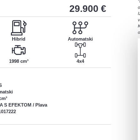
*
29.900
€
I
v
K
o
Hibrid
Automatski
1998 cm³
4x4
S
matski
cm³
A S EFEKTOM / Plava
1017222