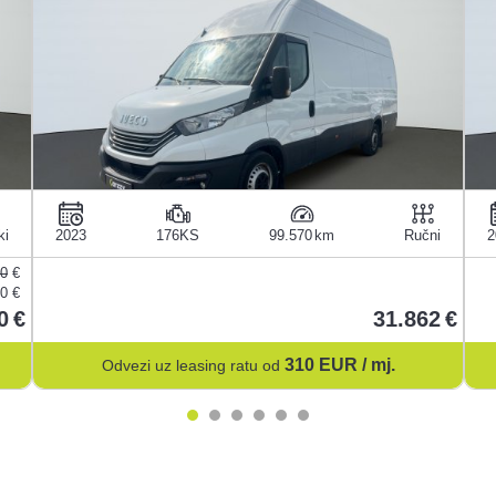
ki
2023
176KS
99.570
Ručni
2
90
€
0 €
0
31.862
310
EUR / mj.
Odvezi uz leasing ratu od