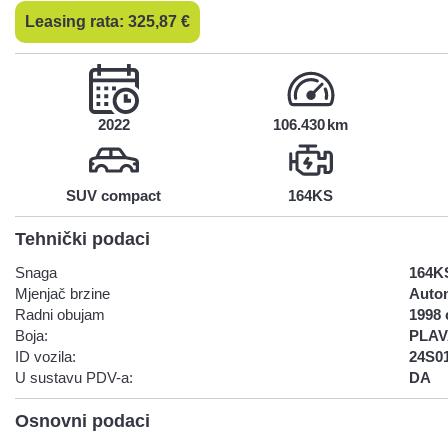
Leasing rata:
325,87
€
2022
106.430
SUV compact
164KS
Tehnički podaci
Snaga
164K
Mjenjač brzine
Auto
Radni obujam
1998 
Boja:
PLAV
ID vozila:
24S0
U sustavu PDV-a:
DA
Osnovni podaci