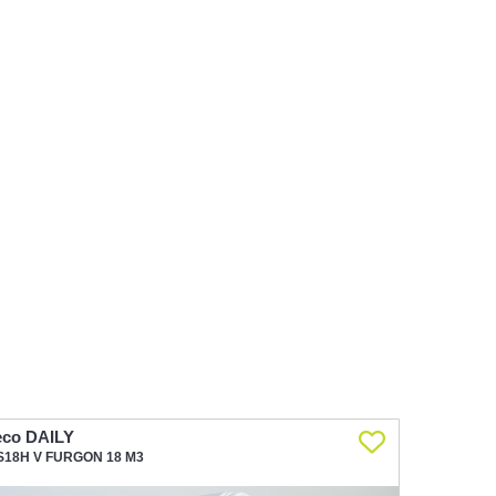
eco DAILY
Iveco DAI
S18H V FURGON 18 M3
35S18H V F