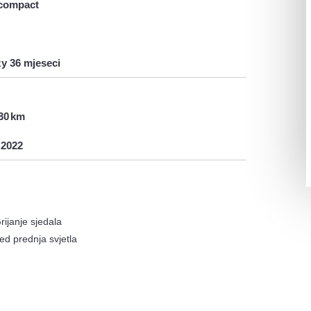
compact
y 36 mjeseci
30
.2022
rijanje sjedala
ed prednja svjetla