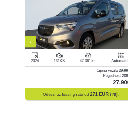
‹
Ručni
2024
131KS
47.361
Automats
ozila
28.487
€
Cijena vozila
29.9
odnost
1000 €
Pogodnost
209
27.487
27.90
 mj.
271
EUR / mj.
Odvezi uz leasing ratu od