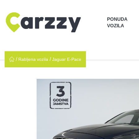
PONUDA
VOZILA
Rabljena vozila
Jaguar E-Pace