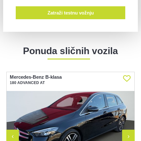
Zatraži testnu vožnju
Ponuda sličnih vozila
Mercedes-Benz B-klasa
T
180 ADVANCED AT
1
‹
›