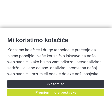
Mi koristimo kolačiće
Koristimo kolačiće i druge tehnologije praćenja da
bismo poboljšali vaše korisničko iskustvo na našoj
Pravila privatnosti
Opći uvjeti prodaje
web stranici, kako bismo vam prikazali personalizirani
sadržaj i ciljane oglase, analizirali promet na našoj
web stranici i razumjeli odakle dolaze naši posjetitelji.
Prijavite se i ostvarite pristup ponudama prije svih!
Slažem se
Prijavite se
Promjeni moje postavke