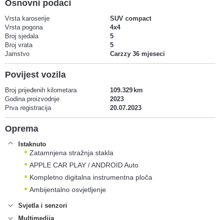
Osnovni podaci
Vrsta karoserije
SUV compact
Vrsta pogona
4x4
Broj sjedala
5
Broj vrata
5
Jamstvo
Carzzy 36 mjeseci
Povijest vozila
Broj prijeđenih kilometara
109.329
Godina proizvodnje
2023
Prva registracija
20.07.2023
Oprema
Istaknuto
Zatamnjena stražnja stakla
APPLE CAR PLAY / ANDROID Auto
Kompletno digitalna instrumentna ploča
Ambijentalno osvjetljenje
Svjetla i senzori
Multimedija