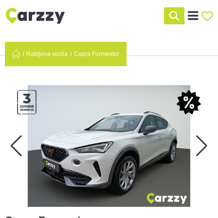
Rabljena vozila
Cupra Formentor