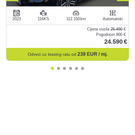
2023
116KS
112.150
Automatski
Cijena vozila
25.490
€
Pogodnost
900 €
24.590
239
EUR / mj.
Odvezi uz leasing ratu od