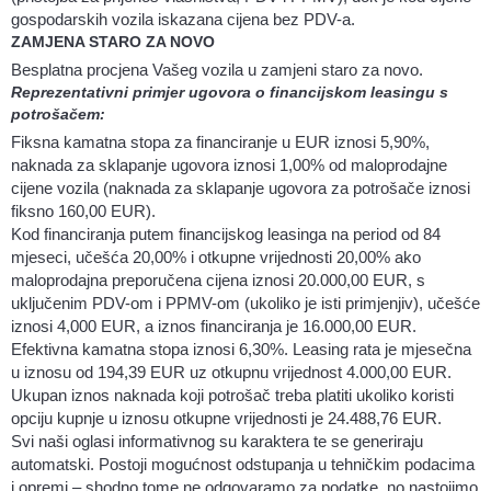
gospodarskih vozila iskazana cijena bez PDV-a.
ZAMJENA STARO ZA NOVO
Besplatna procjena Vašeg vozila u zamjeni staro za novo.
Reprezentativni primjer ugovora o financijskom leasingu s
potrošačem:
Fiksna kamatna stopa za financiranje u EUR iznosi 5,90%,
naknada za sklapanje ugovora iznosi 1,00% od maloprodajne
cijene vozila (naknada za sklapanje ugovora za potrošače iznosi
fiksno 160,00 EUR).
Kod financiranja putem financijskog leasinga na period od 84
mjeseci, učešća 20,00% i otkupne vrijednosti 20,00% ako
maloprodajna preporučena cijena iznosi 20.000,00 EUR, s
uključenim PDV-om i PPMV-om (ukoliko je isti primjenjiv), učešće
iznosi 4,000 EUR, a iznos financiranja je 16.000,00 EUR.
Efektivna kamatna stopa iznosi 6,30%. Leasing rata je mjesečna
u iznosu od 194,39 EUR uz otkupnu vrijednost 4.000,00 EUR.
Ukupan iznos naknada koji potrošač treba platiti ukoliko koristi
opciju kupnje u iznosu otkupne vrijednosti je 24.488,76 EUR.
Svi naši oglasi informativnog su karaktera te se generiraju
automatski. Postoji mogućnost odstupanja u tehničkim podacima
i opremi – shodno tome ne odgovaramo za podatke, no nastojimo