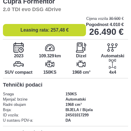
Cupra
Formentor
2.0 TDI evo DSG 4Drive
Cijena vozila
30.500
€
Pogodnost
4.010 €
26.490
€
Leasing rata:
257,48
€
2023
109.329
Dizel
Automatski
SUV compact
150KS
1968 cm³
4x4
Tehnički podaci
Snaga
150KS
Mjenjač brzine
Automatski
Radni obujam
1968 cm³
Boja:
BIJELA / Bijela
ID vozila:
24S01017299
U sustavu PDV-a:
DA