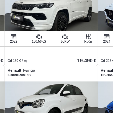
2022
130.56KS
96KW
Ručni
2024
19.490
Od
189
€ / mj
Od
228
€
Renault Twingo
Renaul
Electric Zen R80
TECHNO