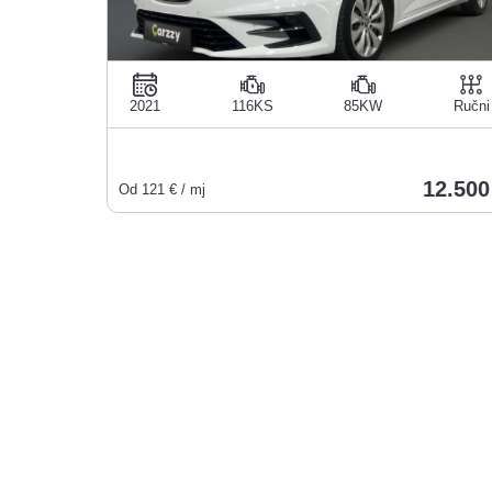
2021
116KS
85KW
Ručni
12.500
Od
121
€ / mj