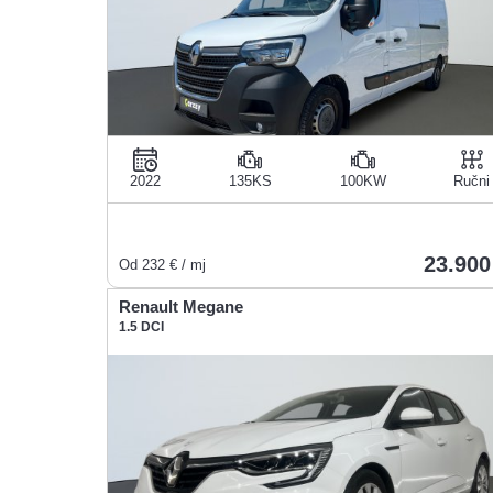
2022
135KS
100KW
Ručni
23.900
Od
232
€ / mj
Renault Megane
1.5 DCI