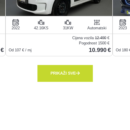
2022
42.16KS
31KW
Automatski
2023
Cijena vozila
12.490
€
Pogodnost
1500 €
10.990
Od
107
€ / mj
Od
180
€
PRIKAŽI SVE