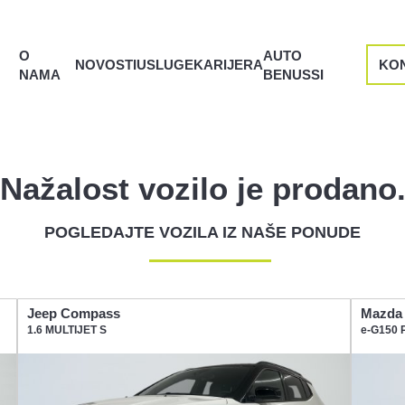
O
AUTO
NOVOSTI
USLUGE
KARIJERA
KO
NAMA
BENUSSI
Nažalost vozilo je prodano
POGLEDAJTE VOZILA IZ NAŠE PONUDE
Jeep Compass
Mazda
1.6 MULTIJET S
e-G150 