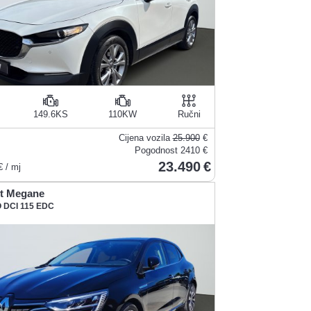
149.6KS
110KW
Ručni
Cijena vozila
25.900
€
Pogodnost
2410 €
23.490
 / mj
t Megane
 DCI 115 EDC