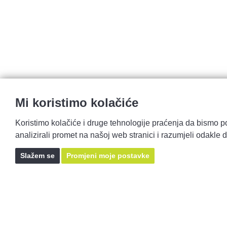
Mi koristimo kolačiće
Koristimo kolačiće i druge tehnologije praćenja da bismo po
analizirali promet na našoj web stranici i razumjeli odakle do
Slažem se
Promjeni moje postavke