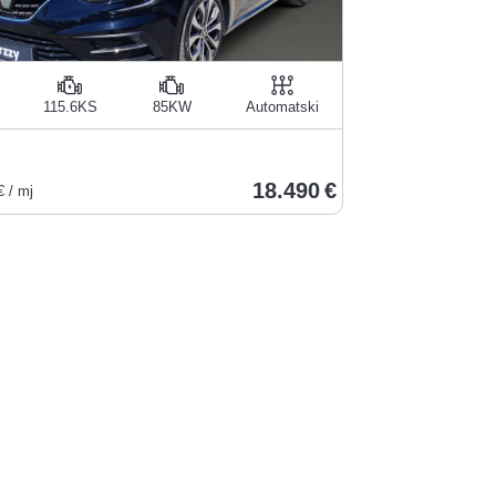
115.6KS
85KW
Automatski
18.490
 / mj