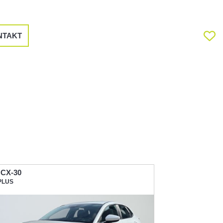
NTAKT
.
 CX-30
PLUS