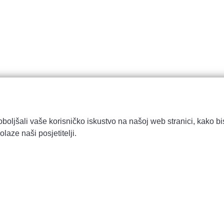
boljšali vaše korisničko iskustvo na našoj web stranici, kako bis
laze naši posjetitelji.