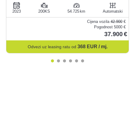
2023
200KS
54.725
Automatski
Cijena vozila
42.900
€
Pogodnost
5000 €
37.900
368
EUR / mj.
Odvezi uz leasing ratu od