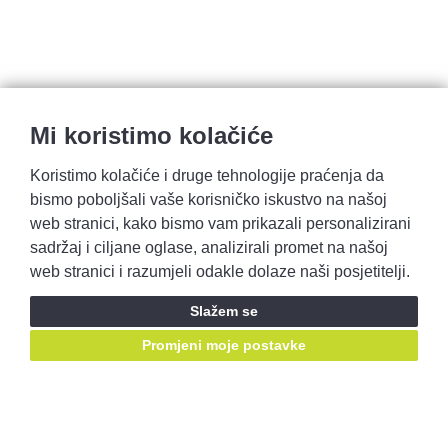
Mi koristimo kolačiće
Koristimo kolačiće i druge tehnologije praćenja da
bismo poboljšali vaše korisničko iskustvo na našoj
Pravila privatnosti
Opći uvjeti prodaje
web stranici, kako bismo vam prikazali personalizirani
sadržaj i ciljane oglase, analizirali promet na našoj
web stranici i razumjeli odakle dolaze naši posjetitelji.
Prijavite se i ostvarite pristup ponudama prije svih!
Slažem se
Prijavite se
Promjeni moje postavke
Ostanimo u kontaktu, pratite nas putem društvenih mreža: