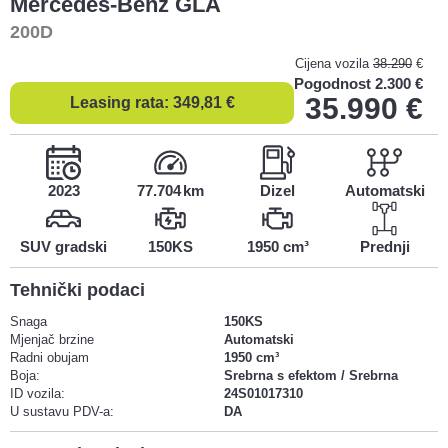
Mercedes-Benz
GLA
200D
Cijena vozila
38.290
€
Pogodnost
2.300 €
35.990
€
Leasing rata:
349,81
€
2023
77.704
Dizel
Automatski
SUV gradski
150KS
1950 cm³
Prednji
Tehnički podaci
Snaga
150KS
Mjenjač brzine
Automatski
Radni obujam
1950 cm³
Boja:
Srebrna s efektom / Srebrna
ID vozila:
24S01017310
U sustavu PDV-a:
DA