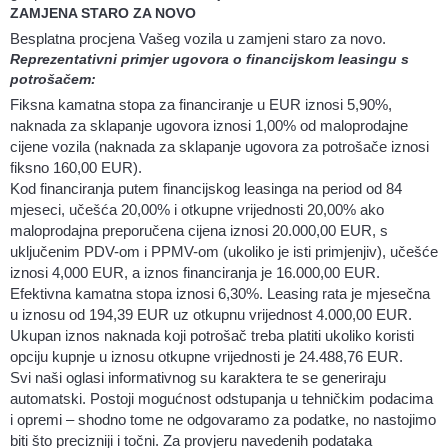
ZAMJENA STARO ZA NOVO
Besplatna procjena Vašeg vozila u zamjeni staro za novo.
Reprezentativni primjer ugovora o financijskom leasingu s
potrošačem:
Fiksna kamatna stopa za financiranje u EUR iznosi 5,90%,
naknada za sklapanje ugovora iznosi 1,00% od maloprodajne
cijene vozila (naknada za sklapanje ugovora za potrošače iznosi
fiksno 160,00 EUR).
Kod financiranja putem financijskog leasinga na period od 84
mjeseci, učešća 20,00% i otkupne vrijednosti 20,00% ako
maloprodajna preporučena cijena iznosi 20.000,00 EUR, s
uključenim PDV-om i PPMV-om (ukoliko je isti primjenjiv), učešće
iznosi 4,000 EUR, a iznos financiranja je 16.000,00 EUR.
Efektivna kamatna stopa iznosi 6,30%. Leasing rata je mjesečna
u iznosu od 194,39 EUR uz otkupnu vrijednost 4.000,00 EUR.
Ukupan iznos naknada koji potrošač treba platiti ukoliko koristi
opciju kupnje u iznosu otkupne vrijednosti je 24.488,76 EUR.
Svi naši oglasi informativnog su karaktera te se generiraju
automatski. Postoji mogućnost odstupanja u tehničkim podacima
i opremi – shodno tome ne odgovaramo za podatke, no nastojimo
biti što precizniji i točni. Za provjeru navedenih podataka