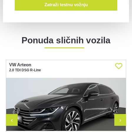
Zatraži testnu vožnju
Ponuda sličnih vozila
VW Arteon
V
2.0 TDI DSG R-Line
2
‹
›