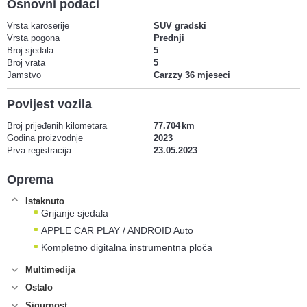
Osnovni podaci
Vrsta karoserije
SUV gradski
Vrsta pogona
Prednji
Broj sjedala
5
Broj vrata
5
Jamstvo
Carzzy 36 mjeseci
Povijest vozila
Broj prijeđenih kilometara
77.704
Godina proizvodnje
2023
Prva registracija
23.05.2023
Oprema
Istaknuto
Grijanje sjedala
APPLE CAR PLAY / ANDROID Auto
Kompletno digitalna instrumentna ploča
Multimedija
Ostalo
Sigurnost