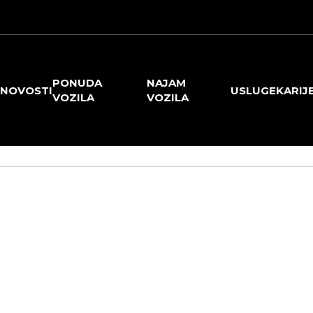
PONUDA
NAJAM
NOVOSTI
USLUGE
KARIJ
VOZILA
VOZILA