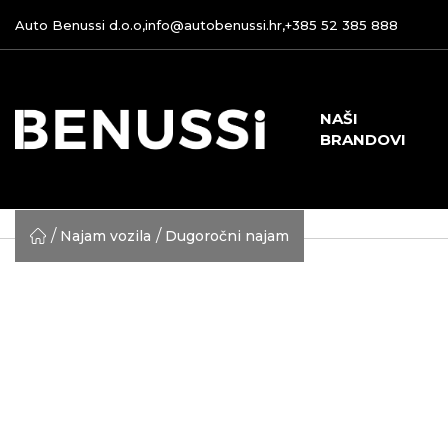
Auto Benussi d.o.o,
info@autobenussi.hr
,
+385 52 385 888
NAŠI
BRANDOVI
Najam vozila
Dugoročni najam