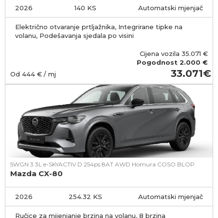
2026
140 KS
Automatski mjenjač
Električno otvaranje prtljažnika, Integrirane tipke na
volanu, Podešavanja sjedala po visini
Cijena vozila
35.071
€
Pogodnost
2.000 €
33.071
Od
444
€ / mj
5WGN 3.3L e-SKYACTIV D 254ps 8AT AWD Homura COSO BLOP
Mazda CX-80
2026
254.32 KS
Automatski mjenjač
Ručice za mijenjanje brzina na volanu, 8 brzina