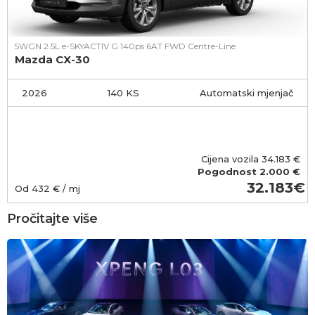
5WGN 2.5L e-SKYACTIV G 140ps 6AT FWD Centre-Line
Mazda CX-30
2026
140 KS
Automatski mjenjač
Cijena vozila
34.183
€
Pogodnost
2.000 €
32.183
Od
432
€ / mj
Pročitajte više