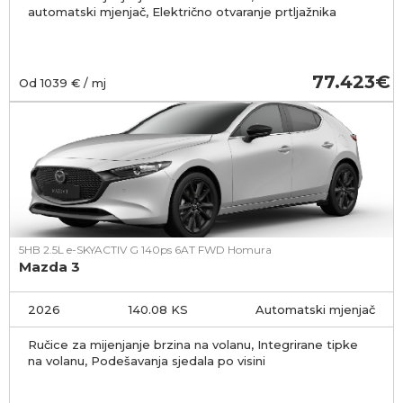
automatski mjenjač, Električno otvaranje prtljažnika
77.423
Od
1039
€ / mj
5HB 2.5L e-SKYACTIV G 140ps 6AT FWD Homura
Mazda 3
2026
140.08 KS
Automatski mjenjač
Ručice za mijenjanje brzina na volanu, Integrirane tipke
na volanu, Podešavanja sjedala po visini