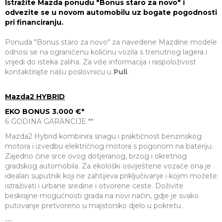
Istražite Mazda ponudu "Bonus staro za novo" i
odvezite se u novom automobilu uz bogate pogodnosti
pri financiranju.
Ponuda "Bonus staro za novo" za navedene Mazdine modele
odnosi se na ograničenu količinu vozila s trenutnog lagera i
vrijedi do isteka zaliha. Za više informacija i raspoloživost
kontaktirajte našu poslovnicu u
Puli
.
Mazda2 HYBRID
EKO BONUS 3.000 €*
6 GODINA GARANCIJE **
Mazda2 Hybrid kombinira snagu i praktičnost benzinskog
motora i izvedbu električnog motora s pogonom na bateriju.
Zajedno čine srce ovog dotjeranog, brzog i okretnog
gradskog automobila. Za ekološki osviještene vozače ona je
idealan suputnik koji ne zahtijeva priključivanje i kojim možete
istraživati i urbane sredine i otvorene ceste. Doživite
beskrajne mogućnosti grada na novi način, gdje je svako
putovanje pretvoreno u majstorsko djelo u pokretu.
---