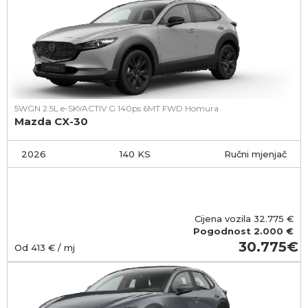
5WGN 2.5L e-SKYACTIV G 140ps 6MT FWD Homura
Mazda CX-30
2026
140 KS
Ručni mjenjač
Cijena vozila
32.775
€
Pogodnost
2.000 €
30.775
Od
413
€ / mj