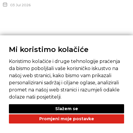
03 Jul 2026
Mi koristimo kolačiće
Koristimo kolačiće i druge tehnologije praćenja
da bismo poboljšali vaše korisničko iskustvo na
našoj web stranici, kako bismo vam prikazali
Pravila privatnosti
Opći uvjeti prodaje
personalizirani sadržaj i ciljane oglase, analizirali
promet na našoj web stranici i razumjeli odakle
dolaze naši posjetitelji.
Slažem se
NAŠI BRANDOVI
Promjeni moje postavke