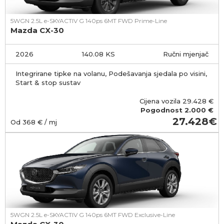
5WGN 2.5L e-SKYACTIV G 140ps 6MT FWD Prime-Line
Mazda CX-30
2026
140.08 KS
Ručni mjenjač
Integrirane tipke na volanu, Podešavanja sjedala po visini,
Start & stop sustav
Cijena vozila
29.428
€
Pogodnost
2.000 €
27.428
Od
368
€ / mj
5WGN 2.5L e-SKYACTIV G 140ps 6MT FWD Exclusive-Line