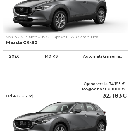
5WGN 2.5L e-SKYACTIV G 140ps 6AT FWD Centre-Line
Mazda CX-30
2026
140 KS
Automatski mjenjač
Cijena vozila
34.183
€
Pogodnost
2.000 €
32.183
Od
432
€ / mj