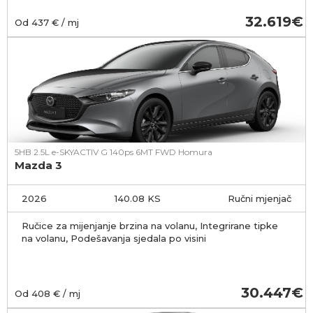
32.619
Od
437
€ / mj
5HB 2.5L e-SKYACTIV G 140ps 6MT FWD Homura
Mazda 3
2026
140.08 KS
Ručni mjenjač
Ručice za mijenjanje brzina na volanu, Integrirane tipke
na volanu, Podešavanja sjedala po visini
30.447
Od
408
€ / mj