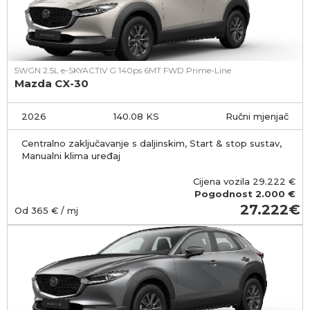
5WGN 2.5L e-SKYACTIV G 140ps 6MT FWD Prime-Line
Mazda CX-30
2026
140.08 KS
Ručni mjenjač
Centralno zaključavanje s daljinskim, Start & stop sustav,
Manualni klima uređaj
Cijena vozila
29.222
€
Pogodnost
2.000 €
27.222
Od
365
€ / mj