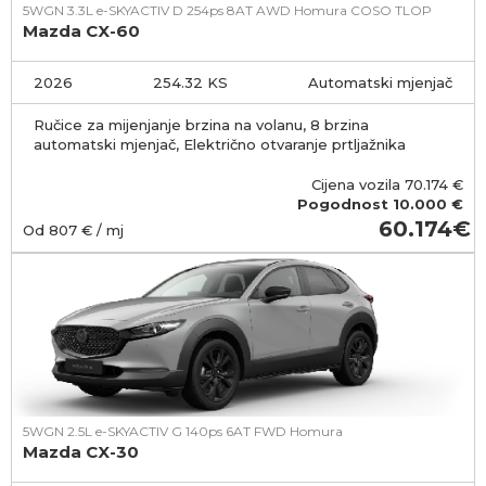
5WGN 3.3L e-SKYACTIV D 254ps 8AT AWD Homura COSO TLOP
Mazda CX-60
2026
254.32 KS
Automatski mjenjač
Ručice za mijenjanje brzina na volanu, 8 brzina
automatski mjenjač, Električno otvaranje prtljažnika
Cijena vozila
70.174
€
Pogodnost
10.000 €
60.174
Od
807
€ / mj
5WGN 2.5L e-SKYACTIV G 140ps 6AT FWD Homura
Mazda CX-30