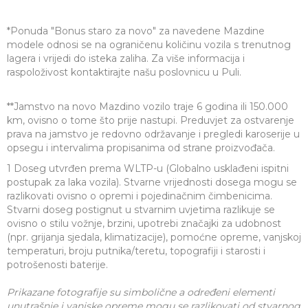
*Ponuda "Bonus staro za novo" za navedene Mazdine
modele odnosi se na ograničenu količinu vozila s trenutnog
lagera i vrijedi do isteka zaliha. Za više informacija i
raspoloživost kontaktirajte našu poslovnicu u Puli.
**Jamstvo na novo Mazdino vozilo traje 6 godina ili 150.000
km, ovisno o tome što prije nastupi. Preduvjet za ostvarenje
prava na jamstvo je redovno održavanje i pregledi karoserije u
opsegu i intervalima propisanima od strane proizvođača.
1 Doseg utvrđen prema WLTP-u (Globalno usklađeni ispitni
postupak za laka vozila). Stvarne vrijednosti dosega mogu se
razlikovati ovisno o opremi i pojedinačnim čimbenicima.
Stvarni doseg postignut u stvarnim uvjetima razlikuje se
ovisno o stilu vožnje, brzini, upotrebi značajki za udobnost
(npr. grijanja sjedala, klimatizacije), pomoćne opreme, vanjskoj
temperaturi, broju putnika/teretu, topografiji i starosti i
potrošenosti baterije.
Prikazane fotografije su simbolične a određeni elementi
unutrašnje i vanjske opreme mogu se razlikovati od stvarnog