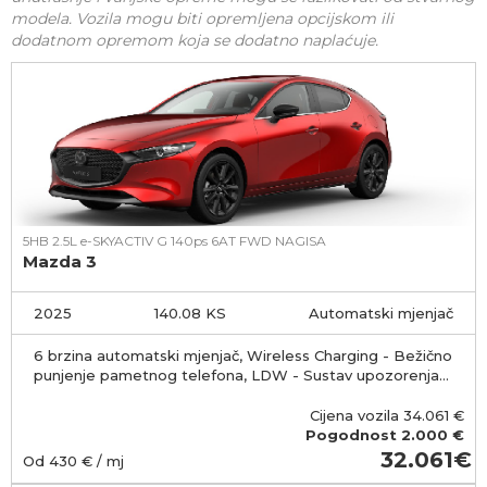
modela. Vozila mogu biti opremljena opcijskom ili
dodatnom opremom koja se dodatno naplaćuje.
5HB 2.5L e-SKYACTIV G 140ps 6AT FWD NAGISA
Mazda 3
2025
140.08 KS
Automatski mjenjač
6 brzina automatski mjenjač, Wireless Charging - Bežično
punjenje pametnog telefona, LDW - Sustav upozorenja
pri napuštanju prometnog traka
Cijena vozila
34.061
€
Pogodnost
2.000 €
32.061
Od
430
€ / mj