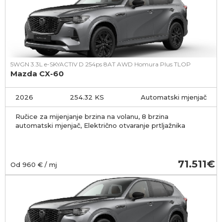
5WGN 3.3L e-SKYACTIV D 254ps 8AT AWD Homura Plus TLOP
Mazda CX-60
2026
254.32 KS
Automatski mjenjač
Ručice za mijenjanje brzina na volanu, 8 brzina
automatski mjenjač, Električno otvaranje prtljažnika
71.511
Od
960
€ / mj