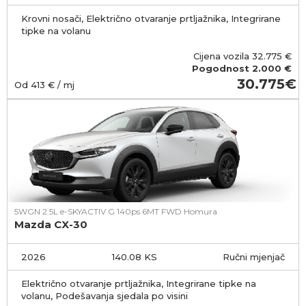
Krovni nosači, Električno otvaranje prtljažnika, Integrirane
tipke na volanu
Cijena vozila
32.775
€
Pogodnost
2.000 €
30.775
Od
413
€ / mj
5WGN 2.5L e-SKYACTIV G 140ps 6MT FWD Homura
Mazda CX-30
2026
140.08 KS
Ručni mjenjač
Električno otvaranje prtljažnika, Integrirane tipke na
volanu, Podešavanja sjedala po visini