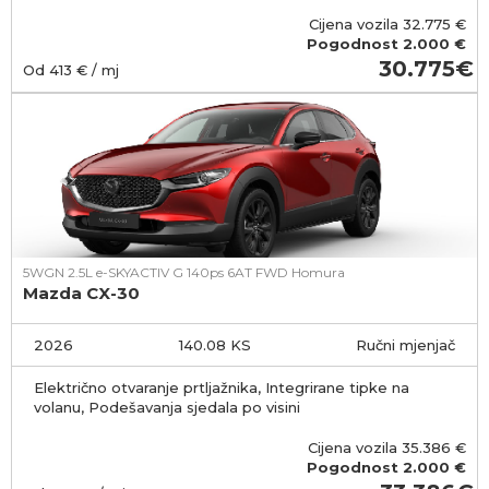
Cijena vozila
32.775
€
Pogodnost
2.000 €
30.775
Od
413
€ / mj
5WGN 2.5L e-SKYACTIV G 140ps 6AT FWD Homura
Mazda CX-30
2026
140.08 KS
Ručni mjenjač
Električno otvaranje prtljažnika, Integrirane tipke na
volanu, Podešavanja sjedala po visini
Cijena vozila
35.386
€
Pogodnost
2.000 €