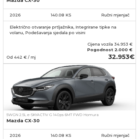
Mazda CX-30
2026
140.08 KS
Ručni mjenjač
Električno otvaranje prtljažnika, Integrirane tipke na
volanu, Podešavanja sjedala po visini
Cijena vozila
34.953
€
Pogodnost
2.000 €
32.953
Od
442
€ / mj
5WGN 2.5L e-SKYACTIV G 140ps 6MT FWD Homura
Mazda CX-30
2026
140.08 KS
Ručni mjenjač