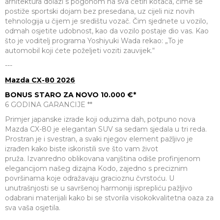
arhitektura dolazi s pogonom na sva četiri kotača, čime se
postiže sportski dojam bez presedana, uz cijeli niz novih
tehnologija u čijem je središtu vozač. Čim sjednete u vozilo,
odmah osjetite udobnost, kao da vozilo postaje dio vas. Kao
što je voditelj programa Yoshiyuki Wada rekao: „To je
automobil koji ćete poželjeti voziti zauvijek.“
---
Mazda CX-80 2026
BONUS STARO ZA NOVO 10.000 €*
6 GODINA GARANCIJE **
Primjer japanske izrade koji oduzima dah, potpuno nova
Mazda CX-80 je elegantan SUV sa sedam sjedala u tri reda.
Prostran je i svestran, a svaki njegov element pažljivo je
izrađen kako biste iskoristili sve što vam život
pruža. Izvanredno oblikovana vanjština odiše profinjenom
elegancijom našeg dizajna Kodo, zajedno s preciznim
površinama koje odražavaju gracioznu čvrstoću. U
unutrašnjosti se u savršenoj harmoniji isprepliću pažljivo
odabrani materijali kako bi se stvorila visokokvalitetna oaza za
sva vaša osjetila.