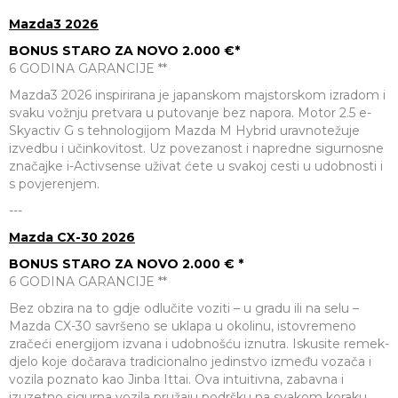
Mazda3 2026
BONUS STARO ZA NOVO 2.000 €*
6 GODINA GARANCIJE **
Mazda3 2026 inspirirana je japanskom majstorskom izradom i
svaku vožnju pretvara u putovanje bez napora. Motor 2.5 e-
Skyactiv G s tehnologijom Mazda M Hybrid uravnotežuje
izvedbu i učinkovitost. Uz povezanost i napredne sigurnosne
značajke i-Activsense uživat ćete u svakoj cesti u udobnosti i
s povjerenjem.
---
Mazda CX-30 2026
BONUS STARO ZA NOVO 2.000 € *
6 GODINA GARANCIJE **
Bez obzira na to gdje odlučite voziti – u gradu ili na selu –
Mazda CX-30 savršeno se uklapa u okolinu, istovremeno
zračeći energijom izvana i udobnošću iznutra. Iskusite remek-
djelo koje dočarava tradicionalno jedinstvo između vozača i
vozila poznato kao Jinba Ittai. Ova intuitivna, zabavna i
izuzetno sigurna vozila pružaju podršku na svakom koraku,