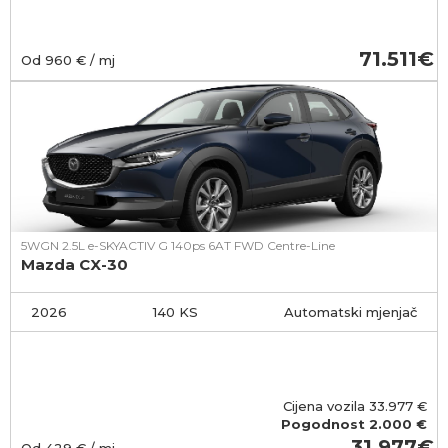
71.511
Od
960
€ / mj
5WGN 2.5L e-SKYACTIV G 140ps 6AT FWD Centre-Line
Mazda CX-30
2026
140 KS
Automatski mjenjač
Cijena vozila
33.977
€
Pogodnost
2.000 €
31.977