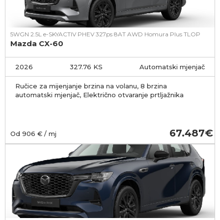
5WGN 2.5L e-SKYACTIV PHEV 327ps 8AT AWD Homura Plus TLOP
Mazda CX-60
2026
327.76 KS
Automatski mjenjač
Ručice za mijenjanje brzina na volanu, 8 brzina
automatski mjenjač, Električno otvaranje prtljažnika
67.487
Od
906
€ / mj