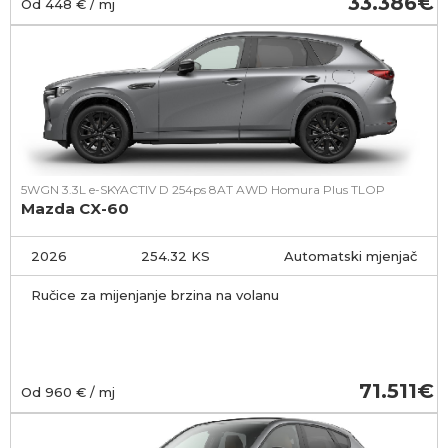
33.386
Od
448
€ / mj
5WGN 3.3L e-SKYACTIV D 254ps 8AT AWD Homura Plus TLOP
Mazda CX-60
2026
254.32 KS
Automatski mjenjač
Ručice za mijenjanje brzina na volanu
71.511
Od
960
€ / mj