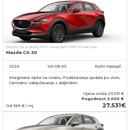
5WGN 2.5L e-SKYACTIV G 140ps 6MT FWD Prime-Line
Mazda CX-30
2026
140.08 KS
Ručni mjenjač
Integrirane tipke na volanu, Podešavanja sjedala po visini,
Centralno zaključavanje s daljinskim
Cijena vozila
29.531
€
Pogodnost
2.000 €
27.531
Od
369
€ / mj