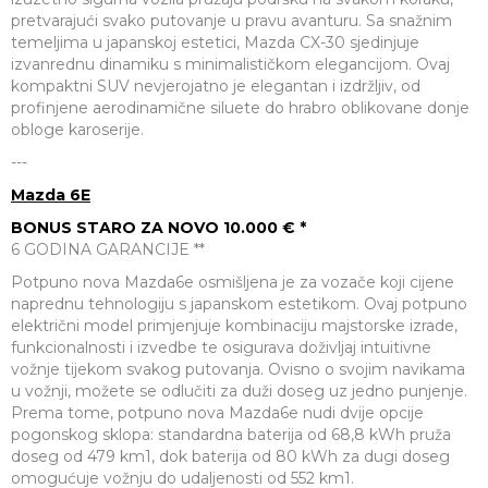
pretvarajući svako putovanje u pravu avanturu. Sa snažnim
temeljima u japanskoj estetici, Mazda CX-30 sjedinjuje
izvanrednu dinamiku s minimalističkom elegancijom. Ovaj
kompaktni SUV nevjerojatno je elegantan i izdržljiv, od
profinjene aerodinamične siluete do hrabro oblikovane donje
obloge karoserije.
---
Mazda 6E
BONUS STARO ZA NOVO 10.000 € *
6 GODINA GARANCIJE **
Potpuno nova Mazda6e osmišljena je za vozače koji cijene
naprednu tehnologiju s japanskom estetikom. Ovaj potpuno
električni model primjenjuje kombinaciju majstorske izrade,
funkcionalnosti i izvedbe te osigurava doživljaj intuitivne
vožnje tijekom svakog putovanja.
Ovisno o svojim navikama
u vožnji, možete se odlučiti za duži doseg uz jedno punjenje.
Prema tome, potpuno nova Mazda6e nudi dvije opcije
pogonskog sklopa: standardna baterija od 68,8 kWh pruža
doseg od 479 km1, dok baterija od 80 kWh za dugi doseg
omogućuje vožnju do udaljenosti od 552 km1.