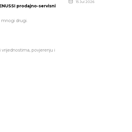
ponuda za vozila starija
15 Jul 2026
NUSSI prodajno-servisni
od 4 godine
i mnogi drugi.
ni vrijednostima, povjerenju i