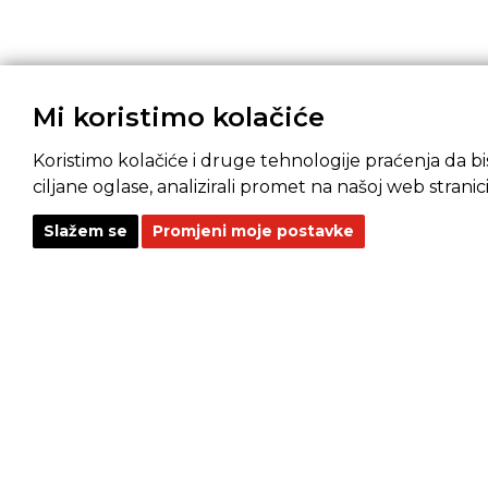
Mi koristimo kolačiće
Koristimo kolačiće i druge tehnologije praćenja da bis
ciljane oglase, analizirali promet na našoj web stranici
Slažem se
Promjeni moje postavke
Pravila privatnosti
Opći uvjeti prodaje