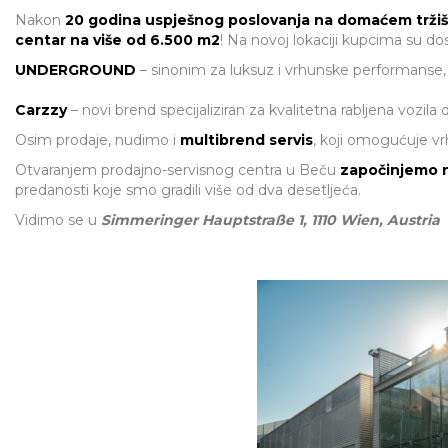
Nakon
20 godina uspješnog poslovanja na domaćem tržišt
centar na više od 6.500 m2
! Na novoj lokaciji kupcima su dos
UNDERGROUND
– sinonim za luksuz i vrhunske performanse,
Carzzy
– novi brend specijaliziran za kvalitetna rabljena vozila d
Osim prodaje, nudimo i
multibrend servis
, koji omogućuje v
Otvaranjem prodajno-servisnog centra u Beču
započinjemo n
predanosti koje smo gradili više od dva desetljeća.
Vidimo se u
Simmeringer Hauptstraße 1, 1110 Wien, Austria