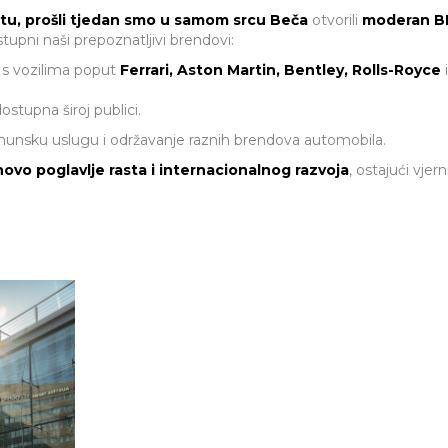
u, prošli tjedan smo u
samom srcu Beča
otvorili
moderan BE
tupni naši prepoznatljivi brendovi:
 s vozilima poput
Ferrari, Aston Martin, Bentley, Rolls-Royce
ostupna široj publici.
rhunsku uslugu i održavanje raznih brendova automobila.
ovo poglavlje rasta i internacionalnog razvoja
, ostajući vjer