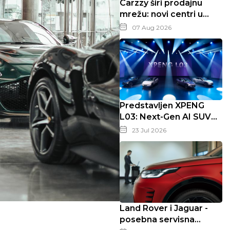
Carzzy širi prodajnu
mrežu: novi centri u
Zagrebu, Splitu i Rijeci
07 Aug 2026
Predstavljen XPENG
L03: Next-Gen AI SUV
Coupe koji mijenja
23 Jul 2026
pravila igre
Land Rover i Jaguar -
posebna servisna