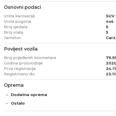
Osnovni podaci
Vrsta karoserije
SUV 
Vrsta pogona
4x4
Broj sjedala
5
Broj vrata
5
Jamstvo
Carz
Povijest vozila
Broj prijeđenih kilometara
79.5
Godina proizvodnje
202
Prva registracija
24.1
Registrirano do
23.1
Oprema
Dodatna oprema
Ostalo