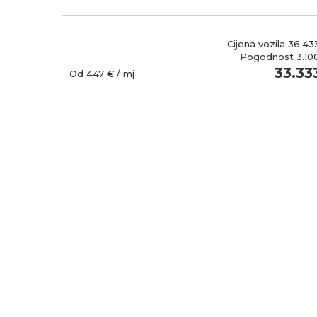
Cijena vozila
36.43
Pogodnost
3.10
43.900
33.33
Od
447
€ / mj