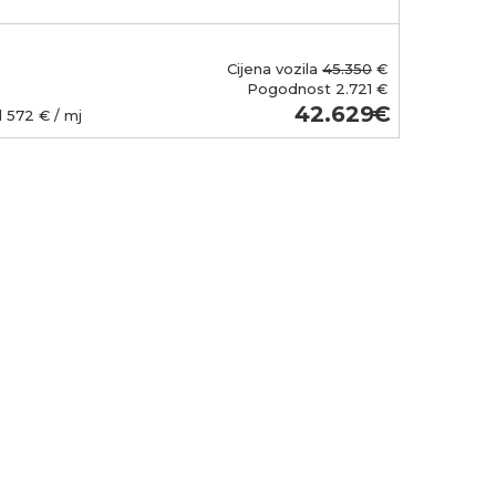
Cijena vozila
45.350
€
Pogodnost
2.721 €
42.629
d
572
€ / mj
Od
486
€ /