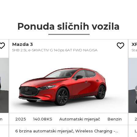
Ponuda sličnih vozila
Mazda 3
X
5HB 2.5L e-SKYACTIV G 140ps 6AT FWD NAGISA
St
in
2025
140.08KS
Automatski mjenjač
Benzin
6 brzina automatski mjenjač, Wireless Charging -
L
Bežično punjenje pametnog telefona, LDW -