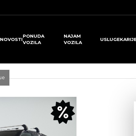
PONUDA
NAJAM
NOVOSTI
USLUGE
KARIJ
VOZILA
VOZILA
ue