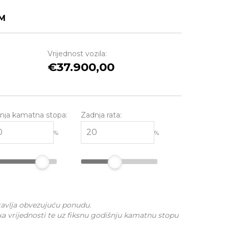
M
Vrijednost vozila:
37.900,00
nja kamatna stopa:
Zadnja rata:
%
%
stavlja obvezujuću ponudu.
ka vrijednosti te uz fiksnu godišnju kamatnu stopu