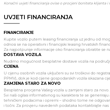
Konačni uvjeti financiranja ovise o procjeni boniteta klijenta i
UVJETI FINANCIRANJA
FINANCIRANJE
Kupite vozilo putem leasing financiranja uz jednu od mogu
odnosi se na operativni i financijski leasing hrvatskih finan
Za najpotpunije informacije oko financiranja obratite se 
DOSTAVA VOZILA
Nudimo mogućnost besplatne dostave vozila na području
CIJENA
U cijenu osobnih vozila uključeni su svi troškovi do registra
PPMV), dok je kod cijene gospodarskih vozila iskazana ci
ZAMJENA STARO ZA NOVO
Besplatna procjena Vašeg vozila u zamjeni staro za novo.
Svi naši oglasi informativnog su karaktera te se generira
tehničkim podacima i opremi – shodno tome ne odgovaramo
i točni. Za provjeru navedenih podataka kontaktirajte na