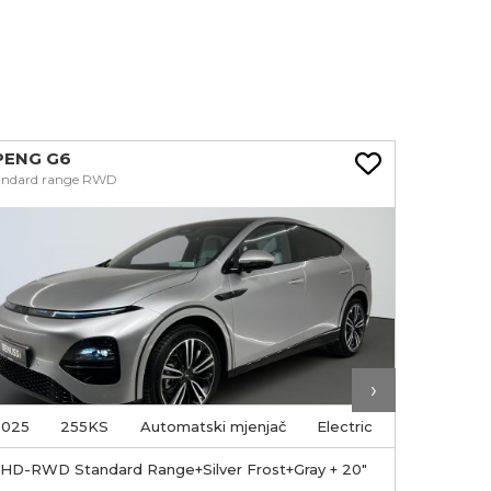
PENG G6
Nissan Q
andard range RWD
1.3 DIG-T M
›
2025
255KS
Automatski mjenjač
Electric
2025
HD-RWD Standard Range+Silver Frost+Gray + 20"
PEARL BI