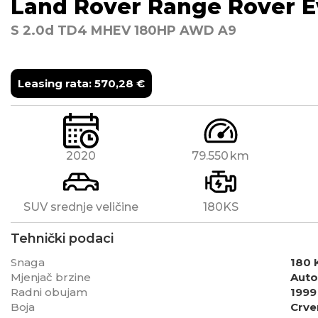
Land Rover
Range Rover 
S 2.0d TD4 MHEV 180HP AWD A9
Leasing rata:
570,28
€
2020
79.550
SUV srednje veličine
180KS
Tehnički podaci
Snaga
180 
Mjenjač brzine
Auto
Radni obujam
1999
Boja
Crve