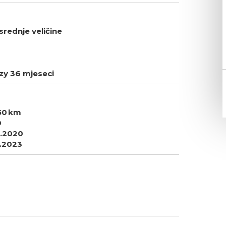
srednje veličine
zy 36 mjeseci
50
0
1.2020
1.2023