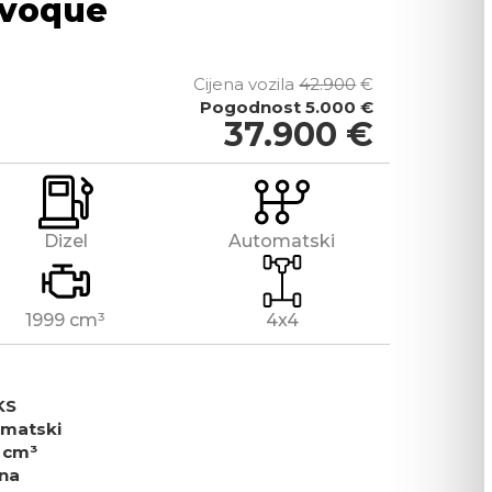
Evoque
Cijena vozila
42.900
€
Pogodnost
5.000 €
37.900
€
Dizel
Automatski
1999 cm³
4x4
KS
matski
 cm³
na