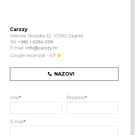
Carzzy
Velimira Škorpika 32, 10090 Zagreb
Tel:
+385 1 6384 099
E-mail:
info@carzzy.hr
Google recenzija - 4,9
NAZOVI
Ime
*
Prezime
*
E-mail
*