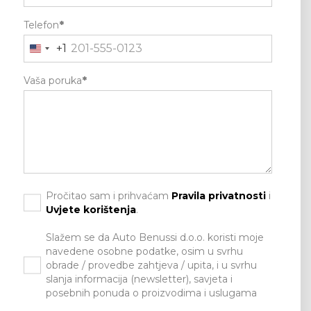
Telefon
*
+1
Vaša poruka
*
Pročitao sam i prihvaćam
Pravila privatnosti
i
Uvjete korištenja
.
Slažem se da Auto Benussi d.o.o. koristi moje
navedene osobne podatke, osim u svrhu
obrade / provedbe zahtjeva / upita, i u svrhu
slanja informacija (newsletter), savjeta i
posebnih ponuda o proizvodima i uslugama