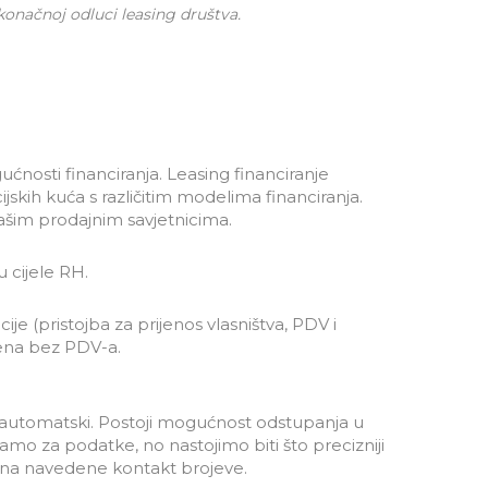
 konačnoj odluci leasing društva.
ćnosti financiranja. Leasing financiranje
cijskih kuća s različitim modelima financiranja.
našim prodajnim savjetnicima.
 cijele RH.
cije (pristojba za prijenos vlasništva, PDV i
jena bez PDV-a.
ju automatski. Postoji mogućnost odstupanja u
 za podatke, no nastojimo biti što precizniji
s na navedene kontakt brojeve.