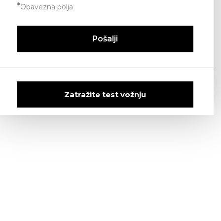
*
Obavezna polja
Pošalji
Zatražite test vožnju