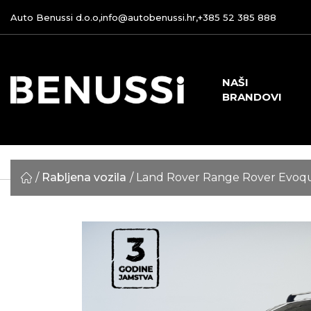
Auto Benussi d.o.o,
info@autobenussi.hr
,
+385 52 385 888
NAŠI
BRANDOVI
Rabljena vozila
Land Rover Range Rover Evoq