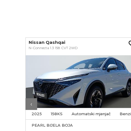
Nissan Qashqai
N-Connecta 1.3 158 CVT 2WD
‹
Electric
2025
158KS
Automatski mjenjač
Benz
e tipke na
PEARL BIJELA BOJA