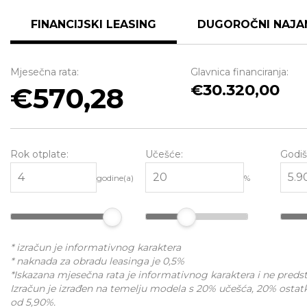
FINANCIJSKI LEASING
DUGOROČNI NAJA
Mjesečna rata:
Glavnica financiranja:
30.320,00
570,28
Rok otplate:
Učešće:
Godiš
godine(a)
%
* izračun je informativnog karaktera
* naknada za obradu leasinga je 0,5%
*Iskazana mjesečna rata je informativnog karaktera i ne pred
Izračun je izrađen na temelju modela s 20% učešća, 20% ostat
od 5,90%.