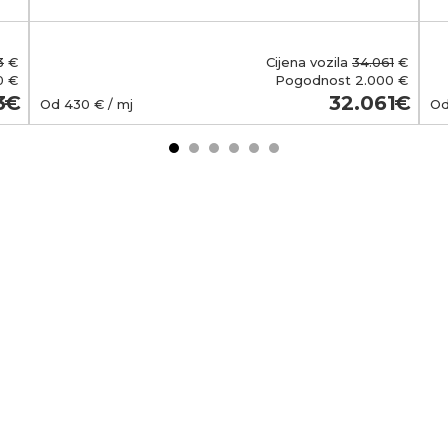
Sustav upozorenja pri napuštanju prometnog traka
3
€
Cijena vozila
34.061
€
0 €
Pogodnost
2.000 €
3
32.061
Od
430
€ / mj
O