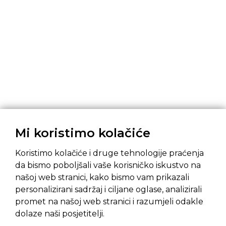
Mi koristimo kolačiće
Koristimo kolačiće i druge tehnologije praćenja
da bismo poboljšali vaše korisničko iskustvo na
našoj web stranici, kako bismo vam prikazali
Pravila privatnosti
Opći uvjeti prodaje
personalizirani sadržaj i ciljane oglase, analizirali
promet na našoj web stranici i razumjeli odakle
dolaze naši posjetitelji.