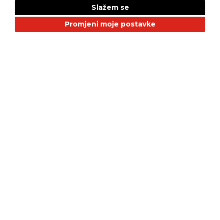
Slažem se
NAŠI BRANDOVI
Promjeni moje postavke
Alfa Romeo
Citroen
Dacia
Fiat
Geely
GMC
Jaguar
Jeep
Land Rover
LEPAS
Mazda
Nissan