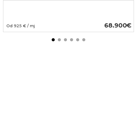
68.900
Od
925
€ / mj