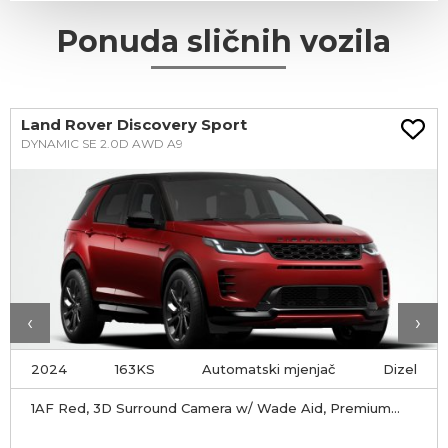
Ponuda sličnih vozila
Land Rover Discovery Sport
DYNAMIC SE 2.0D AWD A9
‹
›
2024
163KS
Automatski mjenjač
Dizel
1AF Red, 3D Surround Camera w/ Wade Aid, Premium
LED Headlights w/Signature DRL