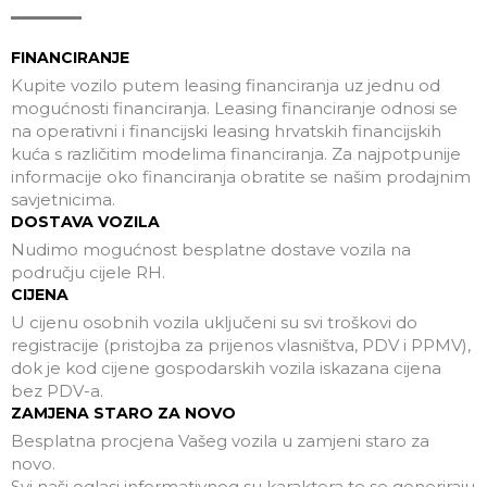
FINANCIRANJE
Kupite vozilo putem leasing financiranja uz jednu od
mogućnosti financiranja. Leasing financiranje odnosi se
na operativni i financijski leasing hrvatskih financijskih
kuća s različitim modelima financiranja. Za najpotpunije
informacije oko financiranja obratite se našim prodajnim
savjetnicima.
DOSTAVA VOZILA
Nudimo mogućnost besplatne dostave vozila na
području cijele RH.
CIJENA
U cijenu osobnih vozila uključeni su svi troškovi do
registracije (pristojba za prijenos vlasništva, PDV i PPMV),
dok je kod cijene gospodarskih vozila iskazana cijena
bez PDV-a.
ZAMJENA STARO ZA NOVO
Besplatna procjena Vašeg vozila u zamjeni staro za
novo.
Svi naši oglasi informativnog su karaktera te se generiraju