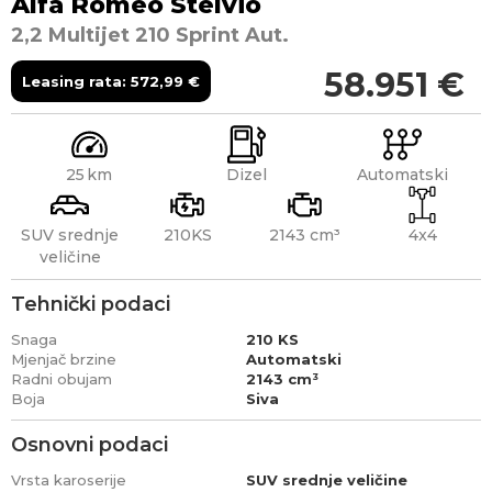
Alfa Romeo
Stelvio
2,2 Multijet 210 Sprint Aut.
58.951
€
Leasing rata:
572,99
€
25
Dizel
Automatski
SUV srednje
210KS
2143 cm³
4x4
veličine
Tehnički podaci
Snaga
210 KS
Mjenjač brzine
Automatski
Radni obujam
2143 cm³
Boja
Siva
Osnovni podaci
Vrsta karoserije
SUV srednje veličine