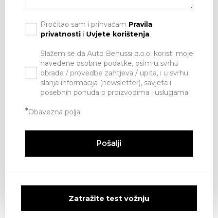
Pročitao sam i prihvaćam
Pravila
privatnosti
i
Uvjete korištenja
.
Slažem se da Auto Benussi d.o.o. koristi moje
navedene osobne podatke, osim u svrhu
obrade / provedbe zahtjeva / upita, i u svrhu
slanja informacija (newsletter), savjeta i
posebnih ponuda o proizvodima i uslugama
*
Obavezna polja
Pošalji
Zatražite test vožnju