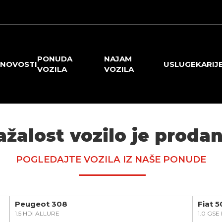
PONUDA
NAJAM
NOVOSTI
USLUGE
KARIJ
VOZILA
VOZILA
ažalost vozilo je prodan
POGLEDAJTE VOZILA IZ NAŠE PONUDE
Peugeot 308
Fiat 
1.5 HDI ALLURE
1.0 GS