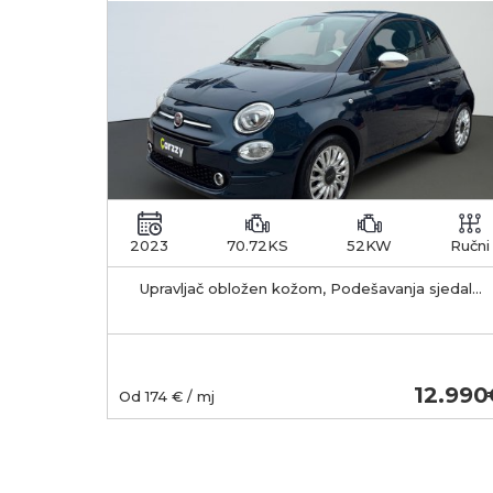
2023
70.72KS
52KW
Ručni
Upravljač obložen kožom, Podešavanja sjedala
po visini, Centralno zaključavanje s daljinskim
12.990
Od
174
€ / mj