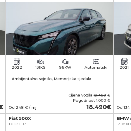
2022
131KS
96KW
Automatski
2021
Ambijentalno svjetlo, Memorijska sjedala
zakl
Cijena vozila
19.490
€
Pogodnost
1.000 €
18.490
Od
248
€ / mj
Od
134
Fiat 500X
BMW s
1.0 GSE T3
530e XD