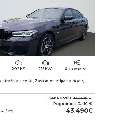
292KS
215KW
Automatski
 stražnja svjetla, Zaslon osjetljiv na dodir,
 Sustav za automatsko parkiranje Domet
baterije Ukupni kapacitet
aterije: 11,2 kWh. Baterija je litij-ionska i
Cijena vozila
46.900
€
ena je ispod prtljažnika. Brzina punjenja
Pogodnost
3.410 €
ksimalna AC snaga punjenja: oko 3,7 kW
43.490
€ / mj
e 2 priključak). Punjenje od 0 do 100%: na
boxu ili 230 V / 16 A: oko 3 do 3,5 sata. na
ičnoj kućnoj utičnici (10 A): približno 6 sat