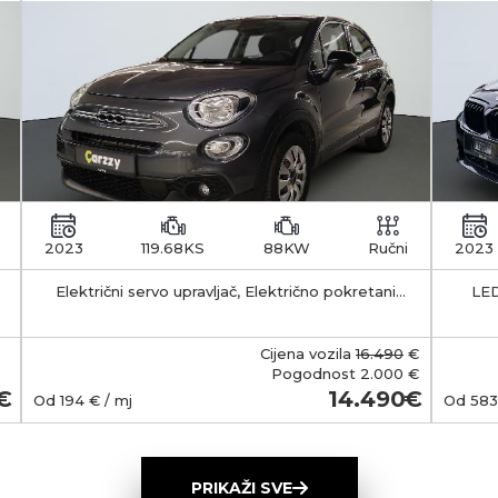
2023
119.68KS
88KW
Ručni
2023
Električni servo upravljač, Električno pokretani
LED
vanjski retrovizori s funkcijom odleđivanja, Klima
APS -
uređaj - manualni
35-55 km Kapacitet 
b
Cijena vozila
16.490
€
smješt
Pogodnost
2.000 €
Ma
14.490
Od
194
€ / mj
Od
583
(Typ
wall
ob
PRIKAŽI SVE