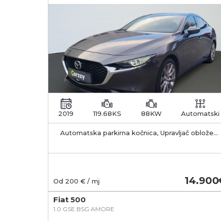
2019
119.68KS
88KW
Automatski
Automatska parkirna kočnica, Upravljač obložen
kožom, Električno preklapanje retrovizora
14.900
Od
200
€ / mj
Fiat 500
1.0 GSE BSG AMORE