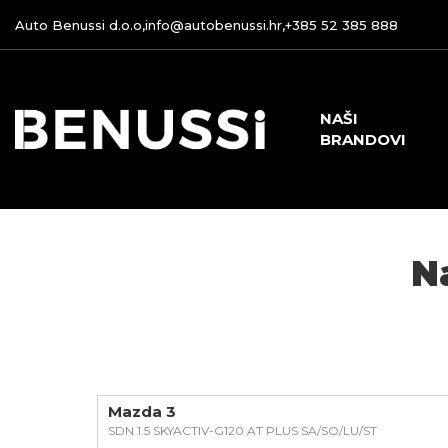
Auto Benussi d.o.o,
info@autobenussi.hr
,
+385 52 385 888
NAŠI
BRANDOVI
N
Mazda 3
SDN 1.5 SKYACTIV-G120 AT PLUS SA/SO/LU/ST