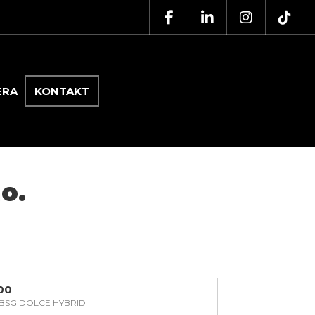
ERA
KONTAKT
o.
500
E BSG DOLCE HYBRID