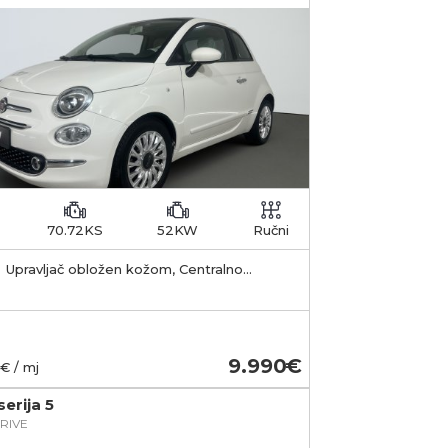
70.72KS
52KW
Ručni
Upravljač obložen kožom, Centralno
jučavanje s daljinskim, Start & stop sustav
9.990
€ / mj
erija 5
RIVE