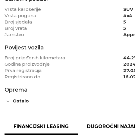
Vrsta karoserije
SUV
Vrsta pogona
4x4
Broj sjedala
5
Broj vrata
5
Jamstvo
App
Povijest vozila
Broj prijeđenih kilometara
44.2
Godina proizvodnje
202
Prva registracija
27.0
Registrirano do
16.0
Oprema
Ostalo
FINANCIJSKI LEASING
DUGOROČNI NAJA