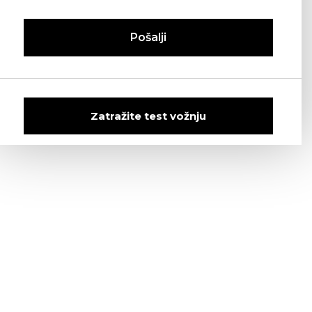
Pošalji
Zatražite test vožnju