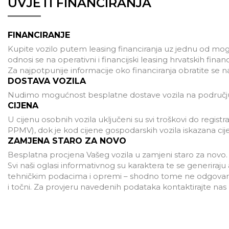
UVJETI FINANCIRANJA
FINANCIRANJE
Kupite vozilo putem leasing financiranja uz jednu od mogu
odnosi se na operativni i financijski leasing hrvatskih finan
Za najpotpunije informacije oko financiranja obratite se 
DOSTAVA VOZILA
Nudimo mogućnost besplatne dostave vozila na području
CIJENA
U cijenu osobnih vozila uključeni su svi troškovi do registra
PPMV), dok je kod cijene gospodarskih vozila iskazana ci
ZAMJENA STARO ZA NOVO
Besplatna procjena Vašeg vozila u zamjeni staro za novo.
Svi naši oglasi informativnog su karaktera te se generira
tehničkim podacima i opremi – shodno tome ne odgovaramo
i točni. Za provjeru navedenih podataka kontaktirajte na