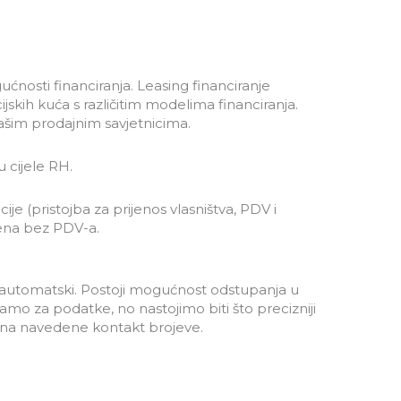
ćnosti financiranja. Leasing financiranje
cijskih kuća s različitim modelima financiranja.
našim prodajnim savjetnicima.
 cijele RH.
cije (pristojba za prijenos vlasništva, PDV i
jena bez PDV-a.
ju automatski. Postoji mogućnost odstupanja u
 za podatke, no nastojimo biti što precizniji
s na navedene kontakt brojeve.