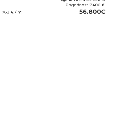
Pogodnost
7.400 €
56.800
d
762
€ / mj
Od
762
€ /