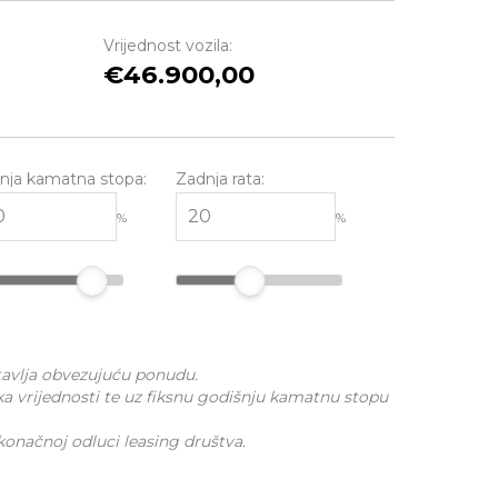
Vrijednost vozila:
46.900,00
nja kamatna stopa:
Zadnja rata:
%
%
stavlja obvezujuću ponudu.
ka vrijednosti te uz fiksnu godišnju kamatnu stopu
 konačnoj odluci leasing društva.