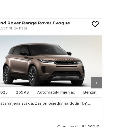
and Rover Range Rover Evoque
Land Rov
LVET PHEV P269
VELVET PHE
›
2025
269KS
Automatski mjenjač
Benzin
2025
2
atamnjena stakla, Zaslon osjetljiv na dodir 11,4",
Zatamnjena
nutrašnje osvrtno zrcalo s automatskim
Unutrašnj
atamnjivanjem
zatamnji
Cijena vozila
64.200
€