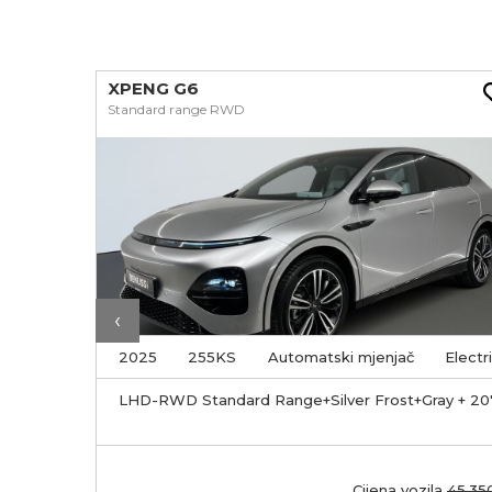
XPENG G6
Standard range RWD
‹
Electric
2025
255KS
Automatski mjenjač
Electr
ektrično
LHD-RWD Standard Range+Silver Frost+Gray + 20
volanu
Cijena vozila
45.35