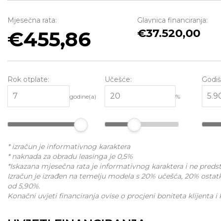
Mjesečna rata:
Glavnica financiranja:
37.520,00
455,86
Rok otplate:
Učešće:
Godiš
godine(a)
%
* izračun je informativnog karaktera
* naknada za obradu leasinga je 0,5%
*Iskazana mjesečna rata je informativnog karaktera i ne pred
Izračun je izrađen na temelju modela s 20% učešća, 20% ostat
od 5,90%.
Konačni uvjeti financiranja ovise o procjeni boniteta klijenta i