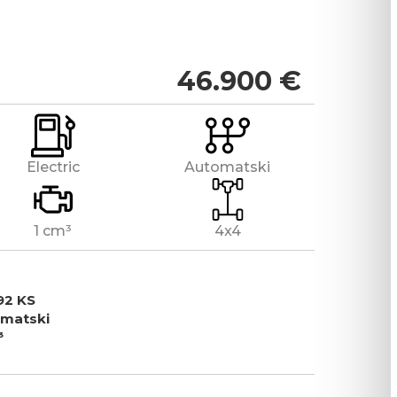
46.900
€
Electric
Automatski
1 cm³
4x4
92 KS
matski
³