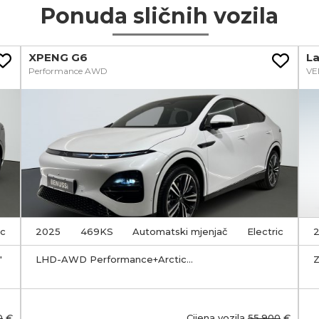
Ponuda sličnih vozila
XPENG G6
L
Performance AWD
VE
ic
2025
469KS
Automatski mjenjač
Electric
"
LHD-AWD Performance+Arctic
Z
White+Black+Electronically deployable tow bar
U
z
0
€
Cijena vozila
55.900
€