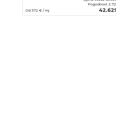
Pogodnost
2.72
56.450
42.62
Od
572
€ / mj