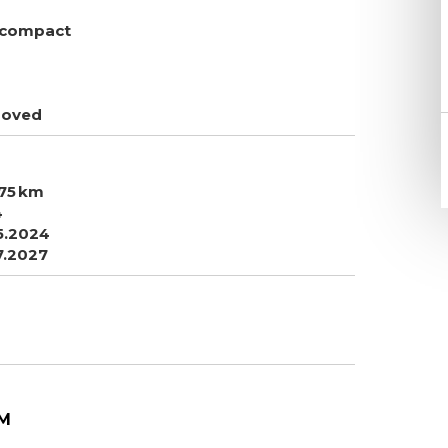
 compact
roved
75
4
5.2024
7.2027
M