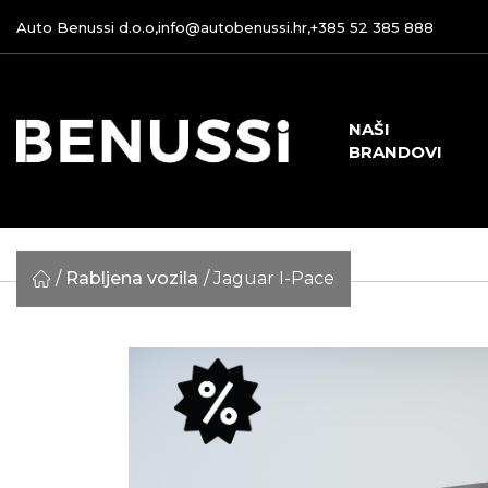
Auto Benussi d.o.o,
info@autobenussi.hr
,
+385 52 385 888
NAŠI
BRANDOVI
Rabljena vozila
Jaguar I-Pace