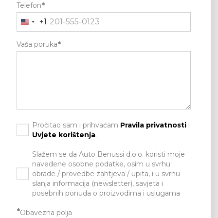
Telefon
*
+1
Vaša poruka
*
Pročitao sam i prihvaćam
Pravila privatnosti
i
Uvjete korištenja
.
Slažem se da Auto Benussi d.o.o. koristi moje
navedene osobne podatke, osim u svrhu
obrade / provedbe zahtjeva / upita, i u svrhu
slanja informacija (newsletter), savjeta i
posebnih ponuda o proizvodima i uslugama
*
Obavezna polja