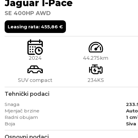
Jaguar
I-Pace
SE 400HP AWD
Leasing rata:
455,86
€
2024
44.275
SUV compact
234KS
Tehnički podaci
Snaga
233.
Mjenjač brzine
Auto
Radni obujam
1 cm
Boja
Siva
Osnovni podaci