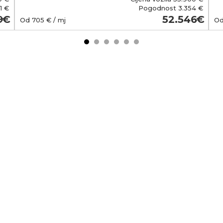
1 €
Pogodnost
3.354 €
9
52.546
Od
705
€ / mj
O