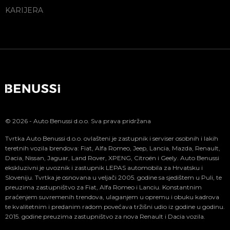
KARIJERA
© 2026 - Auto Benussi d.o.o. Sva prava pridržana
Tvrtka Auto Benussi d.o.o. ovlašteni je zastupnik i serviser osobnih i lakih
teretnih vozila brendova: Fiat, Alfa Romeo, Jeep, Lancia, Mazda, Renault,
Dacia, Nissan, Jaguar, Land Rover, XPENG, Citroën i Geely. Auto Benussi
ekskluzivni je uvoznik i zastupnik LEPAS automobila za Hrvatsku i
Sloveniju. Tvrtka je osnovana u veljači 2005. godine sa sjedištem u Puli, te
preuzima zastupništvo za Fiat, Alfa Romeo i Lanciu. Konstantnim
praćenjem suvremenih trendova, ulaganjem u opremu i obuku kadrova
te kvalitetnim i predanim radom povećava tržišni udio iz godine u godinu.
2015. godine preuzima zastupništvo za nova Renault i Dacia vozila.