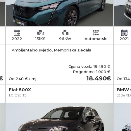
2022
131KS
96KW
Automatski
2021
Ambijentalno svjetlo, Memorijska sjedala
zakl
Cijena vozila
19.490
€
Pogodnost
1.000 €
18.490
Od
248
€ / mj
Od
134
Fiat 500X
BMW s
1.0 GSE T3
530e XD