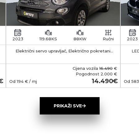
2023
119.68KS
88KW
Ručni
2023
Električni servo upravljač, Električno pokretani
LED
vanjski retrovizori s funkcijom odleđivanja, Klima
APS -
uređaj - manualni
35-55 km Kapacitet 
b
Cijena vozila
16.490
€
smješt
Pogodnost
2.000 €
Ma
14.490
Od
194
€ / mj
Od
583
(Typ
wall
ob
PRIKAŽI SVE