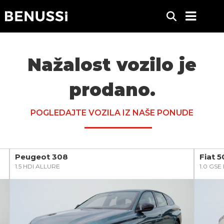
Nažalost vozilo je
prodano.
POGLEDAJTE VOZILA IZ NAŠE PONUDE
Peugeot 308
Fiat 
1.5 HDI ALLURE
1.0 GS