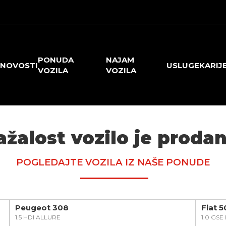
PONUDA
NAJAM
NOVOSTI
USLUGE
KARIJ
VOZILA
VOZILA
ažalost vozilo je prodan
POGLEDAJTE VOZILA IZ NAŠE PONUDE
Peugeot 308
Fiat 
1.5 HDI ALLURE
1.0 GS