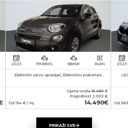
2023
119.68KS
88KW
Ručni
2023
Električni servo upravljač, Električno pokretani
LED
vanjski retrovizori s funkcijom odleđivanja, Klima
APS -
uređaj - manualni
35-55 km Kapacitet 
b
Cijena vozila
16.490
€
smješt
Pogodnost
2.000 €
Ma
14.490
Od
194
€ / mj
Od
583
(Typ
wall
ob
PRIKAŽI SVE