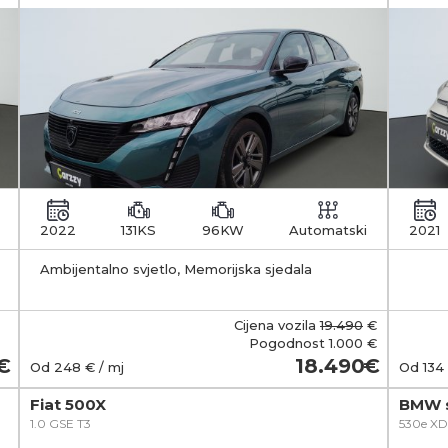
2022
131KS
96KW
Automatski
2021
Ambijentalno svjetlo, Memorijska sjedala
zakl
Cijena vozila
19.490
€
Pogodnost
1.000 €
18.490
Od
248
€ / mj
Od
134
Fiat 500X
BMW s
1.0 GSE T3
530e XD