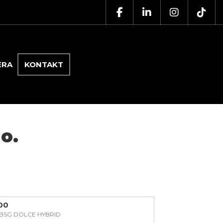
ERA
KONTAKT
o.
500
E BSG DOLCE HYBRID