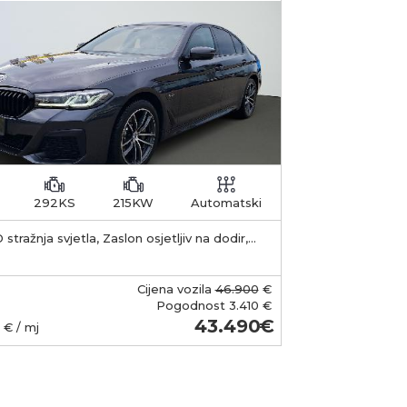
292KS
215KW
Automatski
 stražnja svjetla, Zaslon osjetljiv na dodir,
 Sustav za automatsko parkiranje Domet
baterije Ukupni kapacitet
aterije: 11,2 kWh. Baterija je litij-ionska i
Cijena vozila
46.900
€
ena je ispod prtljažnika. Brzina punjenja
Pogodnost
3.410 €
ksimalna AC snaga punjenja: oko 3,7 kW
43.490
€ / mj
e 2 priključak). Punjenje od 0 do 100%: na
boxu ili 230 V / 16 A: oko 3 do 3,5 sata. na
ičnoj kućnoj utičnici (10 A): približno 6 sat