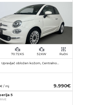
70.72KS
52KW
Ručni
Upravljač obložen kožom, Centralno
jučavanje s daljinskim, Start & stop sustav
9.990
€ / mj
erija 5
RIVE