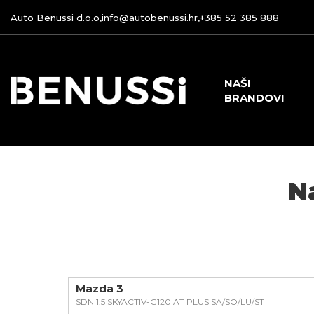
Auto Benussi d.o.o,
info@autobenussi.hr
,
+385 52 385 888
NAŠI
BRANDOVI
N
Mazda 3
SDN 1.5 SKYACTIV-G120 AT PLUS SA/SO/LU/ST