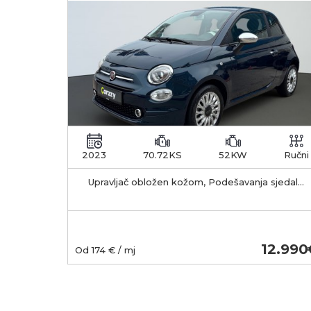
2023
70.72KS
52KW
Ručni
Upravljač obložen kožom, Podešavanja sjedala
po visini, Centralno zaključavanje s daljinskim
12.990
Od
174
€ / mj