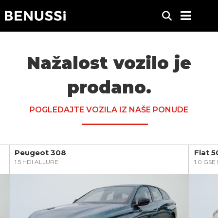
Nažalost vozilo je
prodano.
POGLEDAJTE VOZILA IZ NAŠE PONUDE
Peugeot 308
Fiat 
1.5 HDI ALLURE
1.0 GS