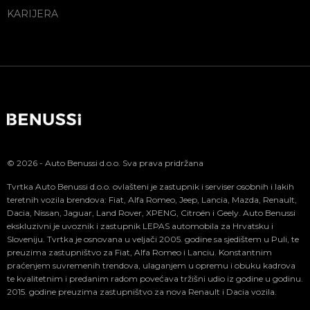
KARIJERA
© 2026 - Auto Benussi d.o.o. Sva prava pridržana
Tvrtka Auto Benussi d.o.o. ovlašteni je zastupnik i serviser osobnih i lakih
teretnih vozila brendova: Fiat, Alfa Romeo, Jeep, Lancia, Mazda, Renault,
Dacia, Nissan, Jaguar, Land Rover, XPENG, Citroën i Geely. Auto Benussi
ekskluzivni je uvoznik i zastupnik LEPAS automobila za Hrvatsku i
Sloveniju. Tvrtka je osnovana u veljači 2005. godine sa sjedištem u Puli, te
preuzima zastupništvo za Fiat, Alfa Romeo i Lanciu. Konstantnim
praćenjem suvremenih trendova, ulaganjem u opremu i obuku kadrova
te kvalitetnim i predanim radom povećava tržišni udio iz godine u godinu.
2015. godine preuzima zastupništvo za nova Renault i Dacia vozila.