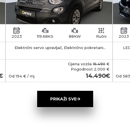
2023
119.68KS
88KW
Ručni
2023
Električni servo upravljač, Električno pokretani
LED
vanjski retrovizori s funkcijom odleđivanja, Klima
APS -
uređaj - manualni
35-55 km Kapacitet 
b
Cijena vozila
16.490
€
smješt
Pogodnost
2.000 €
Ma
14.490
Od
194
€ / mj
Od
583
(Typ
wall
ob
PRIKAŽI SVE