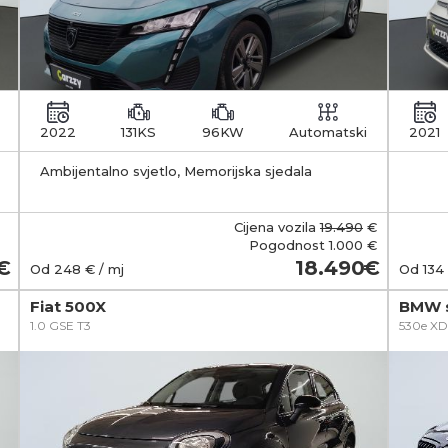
2022
131KS
96KW
Automatski
2021
Ambijentalno svjetlo, Memorijska sjedala
zakl
Cijena vozila
19.490
€
Pogodnost
1.000 €
18.490
Od
248
€ / mj
Od
134
Fiat 500X
BMW s
1.0 GSE T3
530e XD