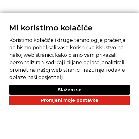
Mi koristimo kolačiće
Koristimo kolačiće i druge tehnologije praćenja
da bismo poboljšali vaše korisničko iskustvo na
našoj web stranici, kako bismo vam prikazali
Pravila privatnosti
Opći uvjeti prodaje
personalizirani sadržaj i ciljane oglase, analizirali
promet na našoj web stranici i razumjeli odakle
dolaze naši posjetitelji.
Slažem se
NAŠI BRANDOVI
Promjeni moje postavke
Alfa Romeo
Citroen
Dacia