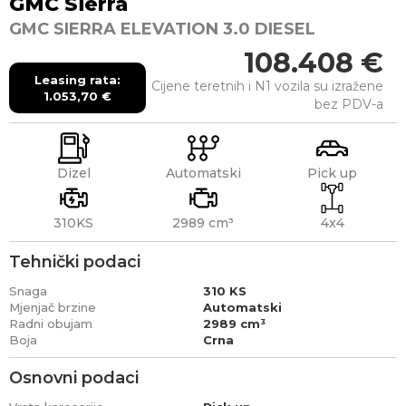
GMC
Sierra
GMC SIERRA ELEVATION 3.0 DIESEL
108.408
€
Leasing rata:
Cijene teretnih i N1 vozila su izražene
1.053,70
€
bez PDV-a
Dizel
Automatski
Pick up
310KS
2989 cm³
4x4
Tehnički podaci
Snaga
310 KS
Mjenjač brzine
Automatski
Radni obujam
2989 cm³
Boja
Crna
Osnovni podaci