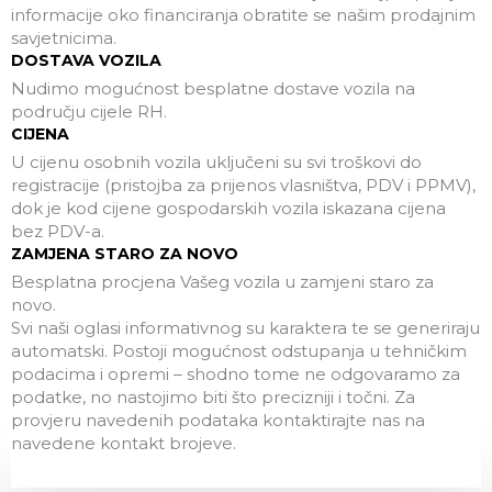
informacije oko financiranja obratite se našim prodajnim
savjetnicima.
DOSTAVA VOZILA
Nudimo mogućnost besplatne dostave vozila na
području cijele RH.
CIJENA
U cijenu osobnih vozila uključeni su svi troškovi do
registracije (pristojba za prijenos vlasništva, PDV i PPMV),
dok je kod cijene gospodarskih vozila iskazana cijena
bez PDV-a.
ZAMJENA STARO ZA NOVO
Besplatna procjena Vašeg vozila u zamjeni staro za
novo.
Svi naši oglasi informativnog su karaktera te se generiraju
automatski. Postoji mogućnost odstupanja u tehničkim
podacima i opremi – shodno tome ne odgovaramo za
podatke, no nastojimo biti što precizniji i točni. Za
provjeru navedenih podataka kontaktirajte nas na
navedene kontakt brojeve.