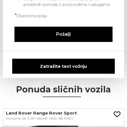
posebnih ponuda o proizvodima i uslugama
*
Obavezna polja
Pošalji
Zatražite test vožnju
Ponuda sličnih vozila
Land Rover Range Rover Sport
Dynamic SE 3.0P 460HP 4WD A8 PHEV