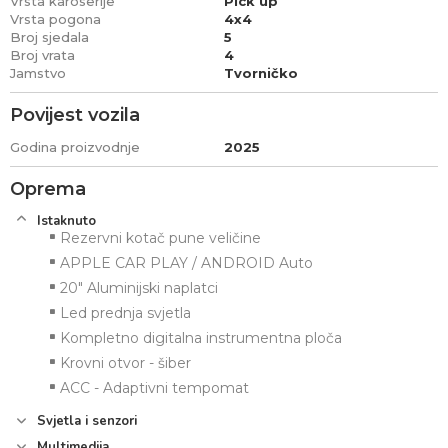
Vrsta karoserije
Pick up
Vrsta pogona
4x4
Broj sjedala
5
Broj vrata
4
Jamstvo
Tvorničko
Povijest vozila
Godina proizvodnje
2025
Oprema
Istaknuto
Rezervni kotač pune veličine
APPLE CAR PLAY / ANDROID Auto
20" Aluminijski naplatci
Led prednja svjetla
Kompletno digitalna instrumentna ploča
Krovni otvor - šiber
ACC - Adaptivni tempomat
Svjetla i senzori
Multimedija