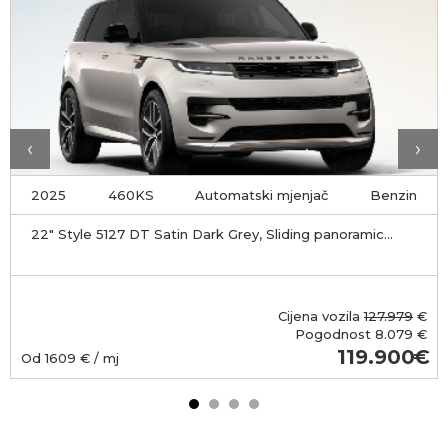
‹
›
2025
460KS
Automatski mjenjač
Benzin
22" Style 5127 DT Satin Dark Grey, Sliding panoramic
roof, Privacy glass, Soft door close
Cijena vozila
127.979
€
Pogodnost
8.079 €
119.900
Od
1609
€ / mj