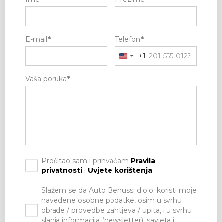
E-mail
*
Telefon
*
+1
Vaša poruka
*
Pročitao sam i prihvaćam
Pravila
privatnosti
i
Uvjete korištenja
.
Slažem se da Auto Benussi d.o.o. koristi moje
navedene osobne podatke, osim u svrhu
obrade / provedbe zahtjeva / upita, i u svrhu
slanja informacija (newsletter), savjeta i