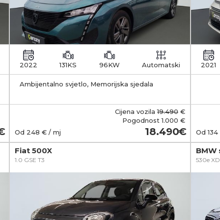
2022
131KS
96KW
Automatski
2021
Ambijentalno svjetlo, Memorijska sjedala
zakl
Cijena vozila
19.490
€
Pogodnost
1.000 €
18.490
Od
248
€ / mj
Od
134
Fiat 500X
BMW s
1.0 GSE T3
530e XD