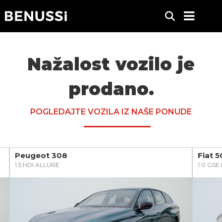
Nažalost vozilo je
prodano.
POGLEDAJTE VOZILA IZ NAŠE PONUDE
Peugeot 308
Fiat 
1.5 HDI ALLURE
1.0 GS