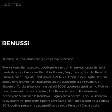
KARIJERA
© 2026 - Auto Benussi d.o.o. Sva prava pridržana
Tvrtka Auto Benussi d.o.o. ovlašteni je zastupnik i serviser osobnih i lakih
teretnih vozila brendova: Fiat, Alfa Romeo, Jeep, Lancia, Mazda, Renault,
Dacia, Nissan, Jaguar, Land Rover, XPENG, Citroën i Geely. Auto Benussi
ekskluzivni je uvoznik i zastupnik LEPAS automobila za Hrvatsku i
Sloveniju. Tvrtka je osnovana u veljači 2005. godine sa sjedištem u Puli, te
preuzima zastupništvo za Fiat, Alfa Romeo i Lanciu. Konstantnim
praćenjem suvremenih trendova, ulaganjem u opremu i obuku kadrova
te kvalitetnim i predanim radom povećava tržišni udio iz godine u godinu.
2015. godine preuzima zastupništvo za nova Renault i Dacia vozila.