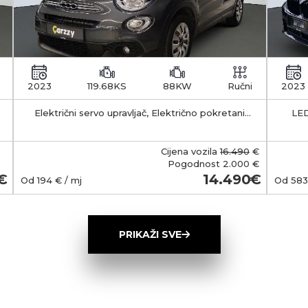
2023
119.68KS
88KW
Ručni
2023
Električni servo upravljač, Električno pokretani
LED
vanjski retrovizori s funkcijom odleđivanja, Klima
APS -
uređaj - manualni
35-55 km Kapacitet 
b
Cijena vozila
16.490
€
smješt
Pogodnost
2.000 €
Ma
14.490
Od
194
€ / mj
Od
583
(Typ
wall
ob
PRIKAŽI SVE