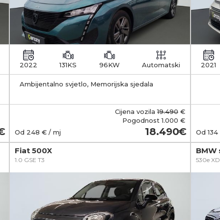
2022
131KS
96KW
Automatski
2021
Ambijentalno svjetlo, Memorijska sjedala
zakl
Cijena vozila
19.490
€
Pogodnost
1.000 €
18.490
Od
248
€ / mj
Od
134
Fiat 500X
BMW s
1.0 GSE T3
530e XD