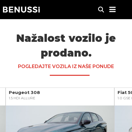
Nažalost vozilo je
prodano.
POGLEDAJTE VOZILA IZ NAŠE PONUDE
Peugeot 308
Fiat 
1.5 HDI ALLURE
1.0 GS