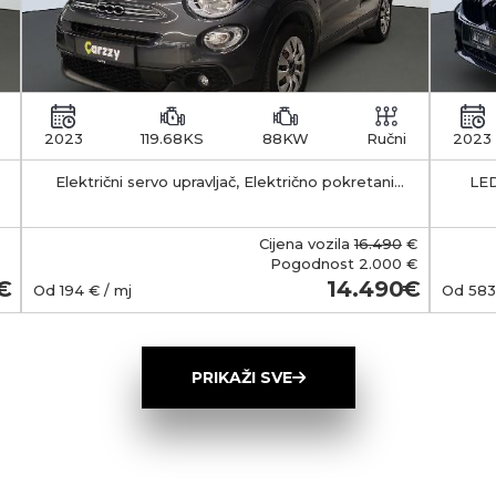
2023
119.68KS
88KW
Ručni
2023
Električni servo upravljač, Električno pokretani
LED
vanjski retrovizori s funkcijom odleđivanja, Klima
APS -
uređaj - manualni
35-55 km Kapacitet 
b
Cijena vozila
16.490
€
smješt
Pogodnost
2.000 €
Ma
14.490
Od
194
€ / mj
Od
583
(Typ
wall
ob
PRIKAŽI SVE