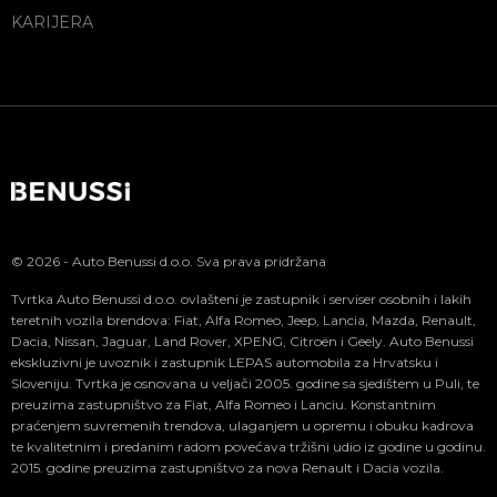
KARIJERA
© 2026 - Auto Benussi d.o.o. Sva prava pridržana
Tvrtka Auto Benussi d.o.o. ovlašteni je zastupnik i serviser osobnih i lakih
teretnih vozila brendova: Fiat, Alfa Romeo, Jeep, Lancia, Mazda, Renault,
Dacia, Nissan, Jaguar, Land Rover, XPENG, Citroën i Geely. Auto Benussi
ekskluzivni je uvoznik i zastupnik LEPAS automobila za Hrvatsku i
Sloveniju. Tvrtka je osnovana u veljači 2005. godine sa sjedištem u Puli, te
preuzima zastupništvo za Fiat, Alfa Romeo i Lanciu. Konstantnim
praćenjem suvremenih trendova, ulaganjem u opremu i obuku kadrova
te kvalitetnim i predanim radom povećava tržišni udio iz godine u godinu.
2015. godine preuzima zastupništvo za nova Renault i Dacia vozila.