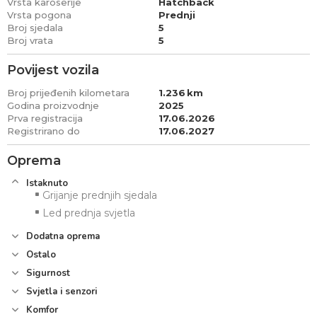
Vrsta karoserije
Hatchback
Vrsta pogona
Prednji
Broj sjedala
5
Broj vrata
5
Povijest vozila
Broj prijeđenih kilometara
1.236
Godina proizvodnje
2025
Prva registracija
17.06.2026
Registrirano do
17.06.2027
Oprema
Istaknuto
Grijanje prednjih sjedala
Led prednja svjetla
Dodatna oprema
Ostalo
Sigurnost
Svjetla i senzori
Komfor