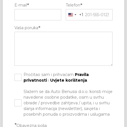
E-mail
*
Telefon
*
+1
Vaša poruka
*
Pročitao sam i prihvaćam
Pravila
privatnosti
i
Uvjete korištenja
.
Slažem se da Auto Benussi d.o.o. koristi moje
navedene osobne podatke, osim u svrhu
obrade / provedbe zahtjeva / upita, i u svrhu
slanja informacija (newsletter), savjeta i
posebnih ponuda o proizvodima i uslugama
*
Obavezna polja