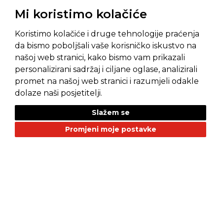
Mi koristimo kolačiće
Koristimo kolačiće i druge tehnologije praćenja
da bismo poboljšali vaše korisničko iskustvo na
našoj web stranici, kako bismo vam prikazali
Pravila privatnosti
Opći uvjeti prodaje
personalizirani sadržaj i ciljane oglase, analizirali
promet na našoj web stranici i razumjeli odakle
dolaze naši posjetitelji.
Slažem se
NAŠI BRANDOVI
Promjeni moje postavke
Alfa Romeo
Citroen
Dacia
Fiat
Geely