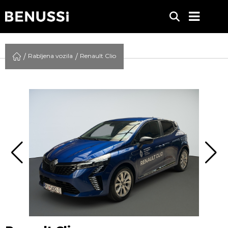
Rabljena vozila
Renault Clio