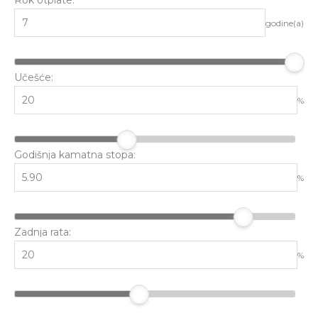
Rok otplate:
godine(a)
Učešće:
%
Godišnja kamatna stopa:
%
Zadnja rata:
%