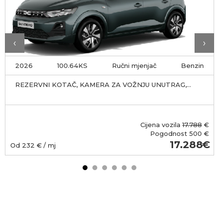
‹
›
2026
100.64KS
Ručni mjenjač
Benzin
REZERVNI KOTAČ, KAMERA ZA VOŽNJU UNUTRAG,
OXIDE ZELENA
Cijena vozila
17.788
€
Pogodnost
500 €
17.288
Od
232
€ / mj