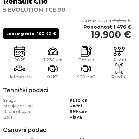
Renault
Clio
5 EVOLUTION TCE 90
Cijena vozila
21.375
€
Pogodnost
1.476 €
19.900
€
Leasing rata:
193,42
€
2025
1.236
Benzin
Ručni
Hatchback
92KS
999 cm³
Prednji
Tehnički podaci
Snaga
91.12 KS
Mjenjač brzine
Ručni
Radni obujam
999 cm³
Boja
Plava
Osnovni podaci