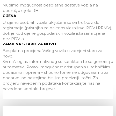
Nudimo mogućnost besplatne dostave vozila na
području cijele RH.
CIJENA
U cijenu osobnih vozila uključeni su svi troškovi do
registracije (pristojba za prijenos vlasništva, PDV i PPMV),
dok je kod cijene gospodarskih vozila iskazana cijena
bez PDV-a.
ZAMJENA STARO ZA NOVO
Besplatna procjena Vašeg vozila u zamjeni staro za
novo.
Svi naši oglasi informativnog su karaktera te se generiraju
automatski. Postoji mogućnost odstupanja u tehničkim
podacima i opremi – shodno tome ne odgovaramo za
podatke, no nastojimo biti što precizniji i točni. Za
provjeru navedenih podataka kontaktirajte nas na
navedene kontakt brojeve.