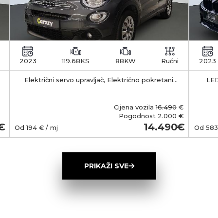
2023
119.68KS
88KW
Ručni
2023
Električni servo upravljač, Električno pokretani
LED
vanjski retrovizori s funkcijom odleđivanja, Klima
APS -
uređaj - manualni
35-55 km Kapacitet 
b
Cijena vozila
16.490
€
smješt
Pogodnost
2.000 €
Ma
14.490
Od
194
€ / mj
Od
583
(Typ
wall
ob
PRIKAŽI SVE