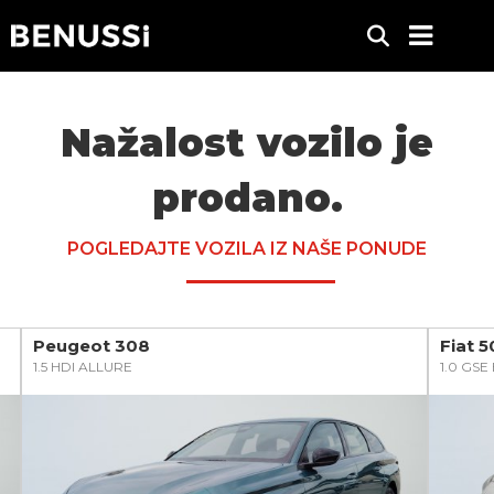
Nažalost vozilo je
prodano.
POGLEDAJTE VOZILA IZ NAŠE PONUDE
Peugeot 308
Fiat 
1.5 HDI ALLURE
1.0 GS