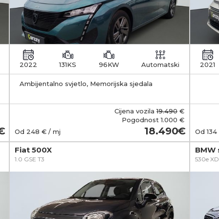
2022
131KS
96KW
Automatski
2021
Ambijentalno svjetlo, Memorijska sjedala
zakl
Cijena vozila
19.490
€
Pogodnost
1.000 €
18.490
Od
248
€ / mj
Od
134
Fiat 500X
BMW s
1.0 GSE T3
530e XD