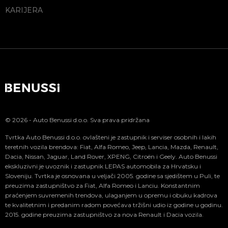
KARIJERA
© 2026 - Auto Benussi d.o.o. Sva prava pridržana
Tvrtka Auto Benussi d.o.o. ovlašteni je zastupnik i serviser osobnih i lakih
teretnih vozila brendova: Fiat, Alfa Romeo, Jeep, Lancia, Mazda, Renault,
Dacia, Nissan, Jaguar, Land Rover, XPENG, Citroën i Geely. Auto Benussi
ekskluzivni je uvoznik i zastupnik LEPAS automobila za Hrvatsku i
Sloveniju. Tvrtka je osnovana u veljači 2005. godine sa sjedištem u Puli, te
preuzima zastupništvo za Fiat, Alfa Romeo i Lanciu. Konstantnim
praćenjem suvremenih trendova, ulaganjem u opremu i obuku kadrova
te kvalitetnim i predanim radom povećava tržišni udio iz godine u godinu.
2015. godine preuzima zastupništvo za nova Renault i Dacia vozila.