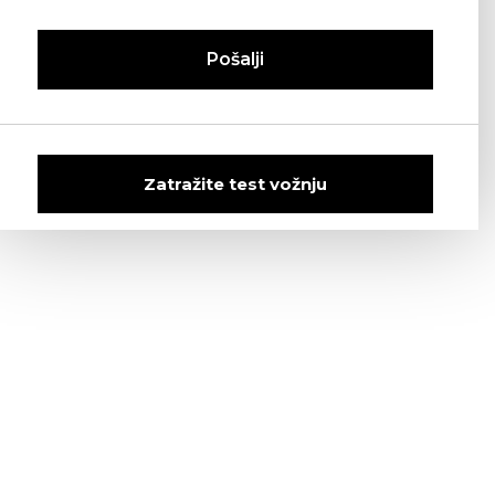
Pošalji
Zatražite test vožnju