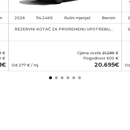
in
2026
114.24KS
Ručni mjenjač
Benzin
REZERVNI KOTAČ ZA PRIVREMENU UPOTREBU,
SIVA SCHISTE
1
€
Cijena vozila
21.295
€
0 €
Pogodnost
600 €
1
20.695
Od
277
€ / mj
O