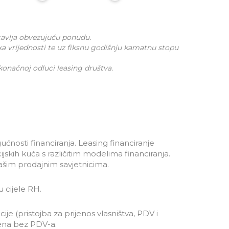
stavlja obvezujuću ponudu.
ka vrijednosti te uz fiksnu godišnju kamatnu stopu
 konačnoj odluci leasing društva.
ćnosti financiranja. Leasing financiranje
cijskih kuća s različitim modelima financiranja.
našim prodajnim savjetnicima.
 cijele RH.
cije (pristojba za prijenos vlasništva, PDV i
jena bez PDV-a.