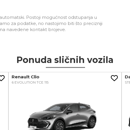
ju automatski. Postoji mogućnost odstupanja u
 za podatke, no nastojimo biti što precizniji
s na navedene kontakt brojeve.
Ponuda sličnih vozila
Renault Clio
D
6 EVOLUTION TCE 115
ST