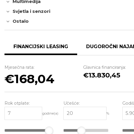
Multimedija
Svjetla i senzori
Ostalo
FINANCIJSKI LEASING
DUGOROČNI NAJA
Mjesečna rata:
Glavnica financiranja:
13.830,45
168,04
Rok otplate:
Učešće:
Godiš
godine(a)
%