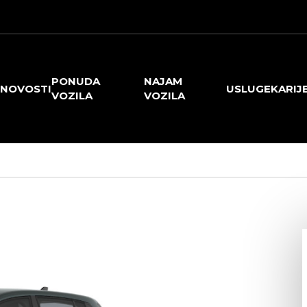
PONUDA
NAJAM
NOVOSTI
USLUGE
KARIJ
VOZILA
VOZILA