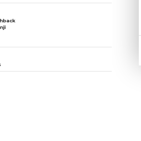
chback
nji
6