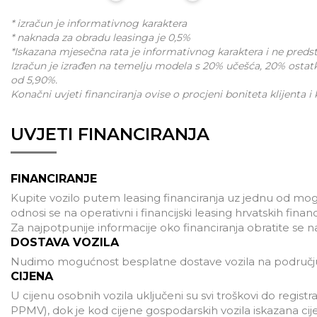
* izračun je informativnog karaktera
* naknada za obradu leasinga je 0,5%
*Iskazana mjesečna rata je informativnog karaktera i ne pred
Izračun je izrađen na temelju modela s 20% učešća, 20% ostat
od 5,90%.
Konačni uvjeti financiranja ovise o procjeni boniteta klijenta i
UVJETI FINANCIRANJA
FINANCIRANJE
Kupite vozilo putem leasing financiranja uz jednu od mogu
odnosi se na operativni i financijski leasing hrvatskih finan
Za najpotpunije informacije oko financiranja obratite se 
DOSTAVA VOZILA
Nudimo mogućnost besplatne dostave vozila na području
CIJENA
U cijenu osobnih vozila uključeni su svi troškovi do registra
PPMV), dok je kod cijene gospodarskih vozila iskazana ci