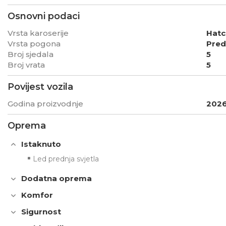
Osnovni podaci
Vrsta karoserije
Hat
Vrsta pogona
Pred
Broj sjedala
5
Broj vrata
5
Povijest vozila
Godina proizvodnje
202
Oprema
Istaknuto
Led prednja svjetla
Dodatna oprema
Komfor
Sigurnost