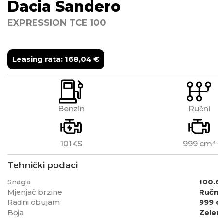
Dacia
Sandero
EXPRESSION TCE 100
Leasing rata:
168,04
€
Benzin
Ručni
101KS
999 cm³
Tehnički podaci
Snaga
100.
Mjenjač brzine
Ručn
Radni obujam
999 
Boja
Zele