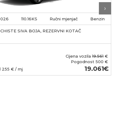
›
2026
110.16KS
Ručni mjenjač
Benzin
2026
SCHISTE SIVA BOJA, REZERVNI KOTAČ
REZERVNI
VOŽNJU 
Cijena vozila
19.561
€
Pogodnost
500 €
19.061
d
255
€ / mj
Od
241
€ / 