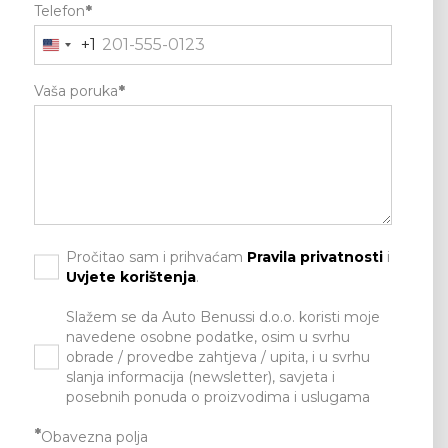
Telefon
*
+1
Vaša poruka
*
Pročitao sam i prihvaćam
Pravila privatnosti
i
Uvjete korištenja
.
Slažem se da Auto Benussi d.o.o. koristi moje
navedene osobne podatke, osim u svrhu
obrade / provedbe zahtjeva / upita, i u svrhu
slanja informacija (newsletter), savjeta i
posebnih ponuda o proizvodima i uslugama
*
Obavezna polja