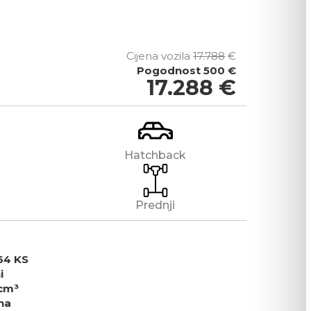
Cijena vozila
17.788
€
Pogodnost
500 €
17.288
€
Hatchback
Prednji
64 KS
i
cm³
na