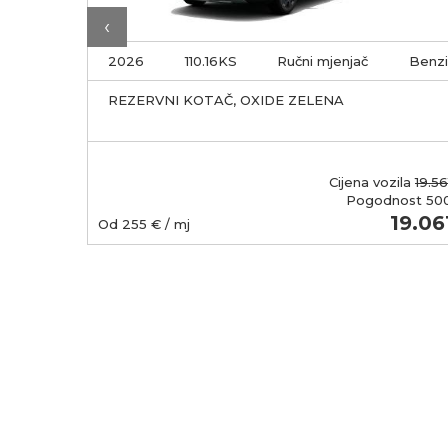
‹
Benzin
2026
110.16KS
Ručni mjenjač
Benz
TREBU,
REZERVNI KOTAČ, OXIDE ZELENA
OM
Cijena vozila
19.56
Pogodnost
50
25.658
19.06
Od
255
€ / mj