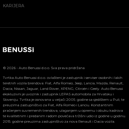
KARIJERA
© 2026 - Auto Benussi d.o.o. Sva prava pridržana
Tvrtka Auto Benussi d.o.o. ovlašteni je zastupnik i serviser osobnih i lakih
teretnih vozila brendova: Fiat, Alfa Romeo, Jeep, Lancia, Mazda, Renault,
Dacia, Nissan, Jaguar, Land Rover, XPENG, Citroën i Geely. Auto Benussi
ekskluzivni je uvoznik i zastupnik LEPAS automobila za Hrvatsku i
Sloveniju. Tvrtka je osnovana u veljači 2005. godine sa sjedištem u Puli, te
preuzima zastupništvo za Fiat, Alfa Romeo i Lanciu. Konstantnim
praćenjem suvremenih trendova, ulaganjem u opremu i obuku kadrova
te kvalitetnim i predanim radom povećava tržišni udio iz godine u godinu.
2015. godine preuzima zastupništvo za nova Renault i Dacia vozila.