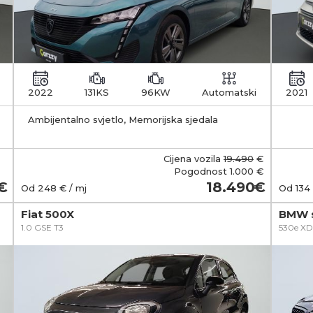
2022
131KS
96KW
Automatski
2021
Ambijentalno svjetlo, Memorijska sjedala
zakl
Cijena vozila
19.490
€
Pogodnost
1.000 €
18.490
Od
248
€ / mj
Od
134
Fiat 500X
BMW s
1.0 GSE T3
530e XD