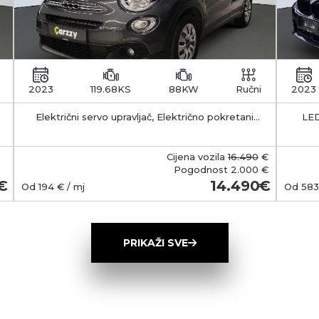
2023
119.68KS
88KW
Ručni
2023
Električni servo upravljač, Električno pokretani
LED
vanjski retrovizori s funkcijom odleđivanja, Klima
APS -
uređaj - manualni
35-55 km Kapacitet 
b
Cijena vozila
16.490
€
smješt
Pogodnost
2.000 €
Ma
14.490
Od
194
€ / mj
Od
583
(Typ
wall
ob
PRIKAŽI SVE