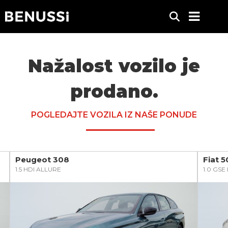
Nažalost vozilo je
prodano.
POGLEDAJTE VOZILA IZ NAŠE PONUDE
Peugeot 308
Fiat 
1.5 HDI ALLURE
1.0 GS