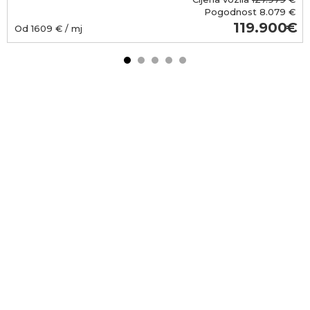
Pogodnost
8.079 €
119.900
Od
1609
€ / mj