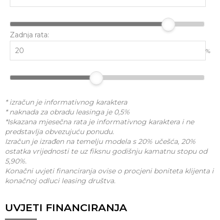
Zadnja rata:
%
* izračun je informativnog karaktera
* naknada za obradu leasinga je 0,5%
*Iskazana mjesečna rata je informativnog karaktera i ne
predstavlja obvezujuću ponudu.
Izračun je izrađen na temelju modela s 20% učešća, 20%
ostatka vrijednosti te uz fiksnu godišnju kamatnu stopu od
5,90%.
Konačni uvjeti financiranja ovise o procjeni boniteta klijenta i
konačnoj odluci leasing društva.
UVJETI FINANCIRANJA