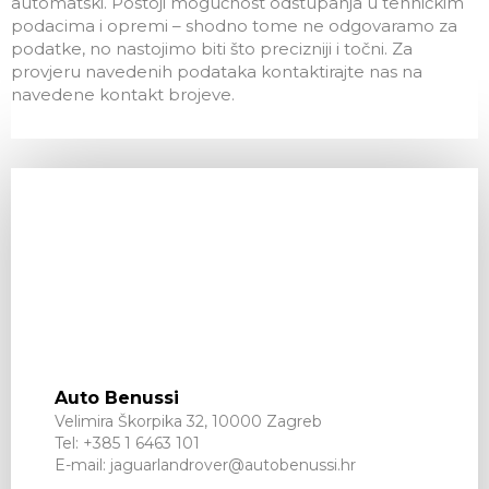
automatski. Postoji mogućnost odstupanja u tehničkim
podacima i opremi – shodno tome ne odgovaramo za
podatke, no nastojimo biti što precizniji i točni. Za
provjeru navedenih podataka kontaktirajte nas na
navedene kontakt brojeve.
Auto Benussi
Velimira Škorpika 32, 10000 Zagreb
Tel:
+385 1 6463 101
E-mail:
jaguarlandrover@autobenussi.hr