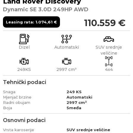
Land Rover
Discovery
Dynamic SE 3.0D 249HP AWD
110.559
€
Leasing rata:
1.074,61
€
Dizel
Automatski
SUV srednje
veličine
249KS
2997 cm³
4x4
Tehnički podaci
Snaga
249 KS
Mjenjač brzine
Automatski
Radni obujam
2997 cm³
Boja
Smeđa
Osnovni podaci
Vrsta karoserije
SUV srednje veličine