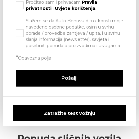
Pročitao sam i prihvaćam
Pravila
privatnosti
i
Uvjete korištenja
.
Slažem se da Auto Benussi d.o.o. koristi moje
navedene osobne podatke, osim u svrhu
obrade / provedbe zahtjeva / upita, i u svrhu
slanja informacija (newsletter), savjeta i
posebnih ponuda o proizvodima i uslugama
*
Obavezna polja
Pošalji
Zatražite test vožnju
Ponuda sličnih vozila