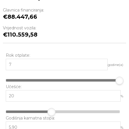
Glavnica financiranja:
88.447,66
Vrijednost vozila:
110.559,58
Rok otplate:
godine(a)
Učešće:
%
Godišnja kamatna stopa:
%