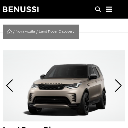
Nova vozila
Land Rover Discovery