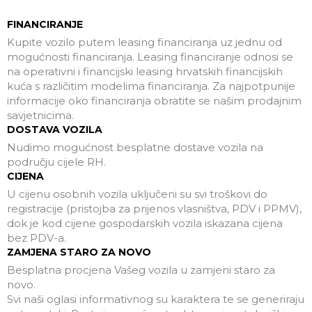
FINANCIRANJE
Kupite vozilo putem leasing financiranja uz jednu od
mogućnosti financiranja. Leasing financiranje odnosi se
na operativni i financijski leasing hrvatskih financijskih
kuća s različitim modelima financiranja. Za najpotpunije
informacije oko financiranja obratite se našim prodajnim
savjetnicima.
DOSTAVA VOZILA
Nudimo mogućnost besplatne dostave vozila na
području cijele RH.
CIJENA
U cijenu osobnih vozila uključeni su svi troškovi do
registracije (pristojba za prijenos vlasništva, PDV i PPMV),
dok je kod cijene gospodarskih vozila iskazana cijena
bez PDV-a.
ZAMJENA STARO ZA NOVO
Besplatna procjena Vašeg vozila u zamjeni staro za
novo.
Svi naši oglasi informativnog su karaktera te se generiraju