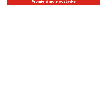
Promjeni moje postavke
Alfa Romeo
Citroen
Dacia
Fiat
Geely
GMC
Jaguar
Jeep
Land Rover
LEPAS
Mazda
Nissan
RAM
Renault