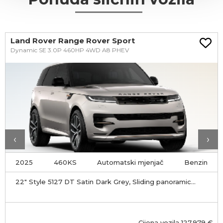
Land Rover Range Rover Sport
Dynamic SE 3.0P 460HP 4WD A8 PHEV
‹
›
2025
460KS
Automatski mjenjač
Benzin
22" Style 5127 DT Satin Dark Grey, Sliding panoramic
roof, Privacy glass, Soft door close
Cijena vozila
127.979
€