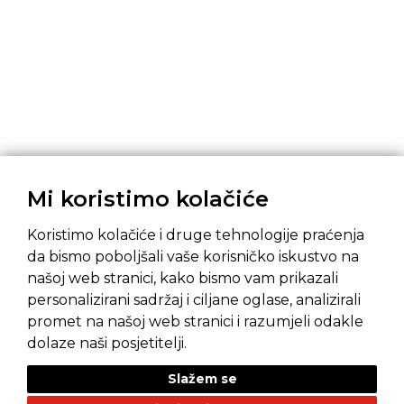
Mi koristimo kolačiće
Koristimo kolačiće i druge tehnologije praćenja
da bismo poboljšali vaše korisničko iskustvo na
našoj web stranici, kako bismo vam prikazali
Pravila privatnosti
Opći uvjeti prodaje
personalizirani sadržaj i ciljane oglase, analizirali
promet na našoj web stranici i razumjeli odakle
dolaze naši posjetitelji.
Slažem se
NAŠI BRANDOVI