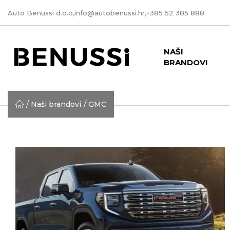
Auto Benussi d.o.o,
info@autobenussi.hr
,
+385 52 385 888
NAŠI
BRANDOVI
Naši brandovi
GMC