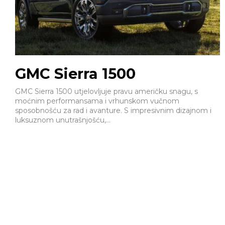
GMC Sierra 1500
GMC Sierra 1500 utjelovljuje pravu američku snagu, s
moćnim performansama i vrhunskom vučnom
sposobnošću za rad i avanture. S impresivnim dizajnom i
luksuznom unutrašnjošću,...