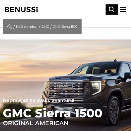
Naši brandovi
GMC
GMC Sierra 1500
Napravljen za svaku avanturu!
GMC Sierra 1500
ORIGINAL AMERICAN