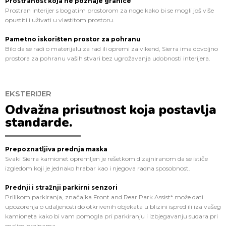
Prostranost koja ne poznaje granice
Prostran interijer s bogatim prostorom za noge kako bi se mogli još više
opustiti i uživati u vlastitom prostoru.
Pametno iskorišten prostor za pohranu
Bilo da se radi o materijalu za rad ili opremi za vikend, Sierra ima dovoljno
prostora za pohranu vaših stvari bez ugrožavanja udobnosti interijera.
EKSTERIJER
Odvažna prisutnost koja postavlja
standarde.
Prepoznatljiva prednja maska
Svaki Sierra kamionet opremljen je rešetkom dizajniranom da se ističe
izgledom koji je jednako hrabar kao i njegova radna sposobnost.
Prednji i stražnji parkirni senzori
Prilikom parkiranja, značajka Front and Rear Park Assist* može dati
upozorenja o udaljenosti do otkrivenih objekata u blizini ispred ili iza vašeg
kamioneta kako bi vam pomogla pri parkiranju i izbjegavanju sudara pri
malim brzinama.