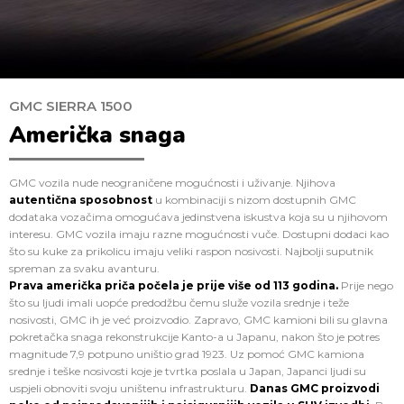
GMC SIERRA 1500
Američka snaga
GMC vozila nude neograničene mogućnosti i uživanje. Njihova
autentična sposobnost
u kombinaciji s nizom dostupnih GMC
dodataka vozačima omogućava jedinstvena iskustva koja su u njihovom
interesu. GMC vozila imaju razne mogućnosti vuče. Dostupni dodaci kao
što su kuke za prikolicu imaju veliki raspon nosivosti. Najbolji suputnik
spreman za svaku avanturu.
Prava američka priča počela je prije više od 113 godina.
Prije nego
što su ljudi imali uopće predodžbu čemu služe vozila srednje i teže
nosivosti, GMC ih je već proizvodio. Zapravo, GMC kamioni bili su glavna
pokretačka snaga rekonstrukcije Kanto-a u Japanu, nakon što je potres
magnitude 7,9 potpuno uništio grad 1923. Uz pomoć GMC kamiona
srednje i teške nosivosti koje je tvrtka poslala u Japan, Japanci ljudi su
uspjeli obnoviti svoju uništenu infrastrukturu.
Danas GMC proizvodi