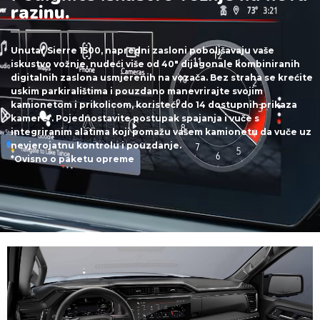
razinu.
Unutar Sierre 1500, napredni zasloni poboljšavaju vaše
iskustvo vožnje, nudeći više od 40" dijagonale kombiniranih
digitalnih zaslona usmjerenih na vozača. Bez straha se krećite
uskim parkiralištima i pouzdano manevrirajte svojim
kamionetom i prikolicom, koristeći do 14 dostupnih prikaza
kamere*. Pojednostavite postupak spajanja i vuče s
integriranim alatima koji pomažu vašem kamionetu da vuče uz
nevjerojatnu kontrolu i pouzdanje.
*Ovisno o paketu opreme