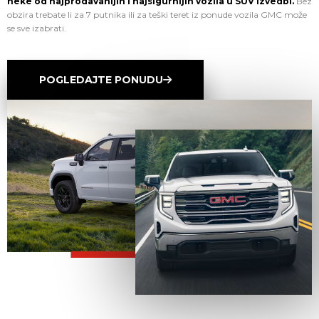
neke od najprodavanijih i najsigurnijih vozila u SUV izvedbi.
Bez
obzira trebate li za 7 putnika ili za teški teret iz ponude vozila GMC može
se sve izabrati.
POGLEDAJTE PONUDU