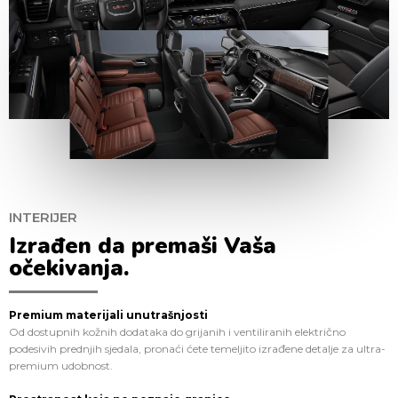
INTERIJER
Izrađen da premaši Vaša
očekivanja.
Premium materijali unutrašnjosti
Od dostupnih kožnih dodataka do grijanih i ventiliranih električno
podesivih prednjih sjedala, pronaći ćete temeljito izrađene detalje za ultra-
premium udobnost.