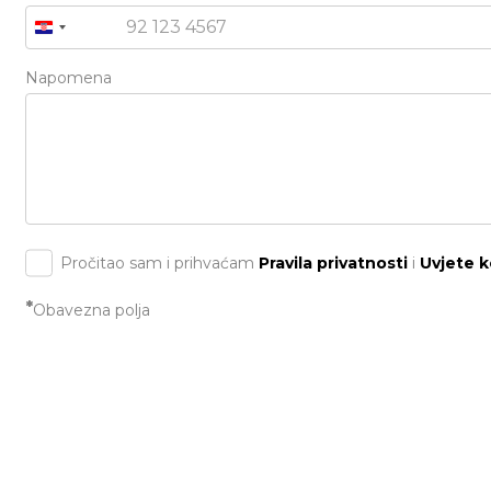
+385
Napomena
Pročitao sam i prihvaćam
Pravila privatnosti
i
Uvjete k
*
Obavezna polja