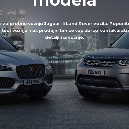
se za probnu vožnju Jaguar ili Land Rover vozila. Popunit
a test vožnju, naš prodajni tim će vas ubrzo kontaktirati
detaljima vožnje.