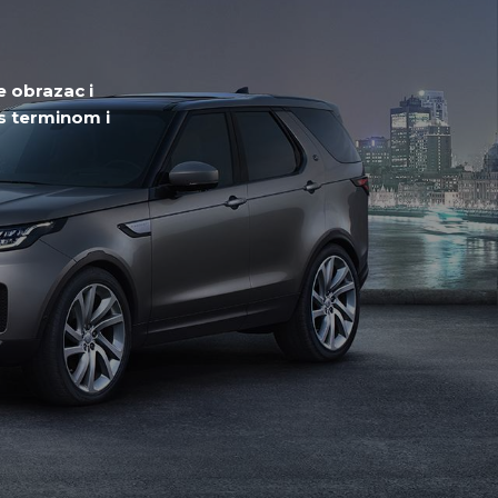
e obrazac i
 s terminom i