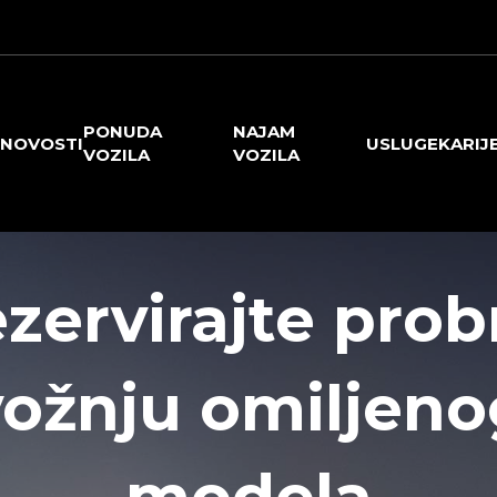
PONUDA
NAJAM
NOVOSTI
USLUGE
KARIJ
VOZILA
VOZILA
zervirajte pro
vožnju omiljeno
modela