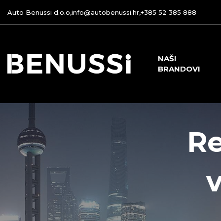
Auto Benussi d.o.o,
info@autobenussi.hr
,
+385 52 385 888
NAŠI
BRANDOVI
Re