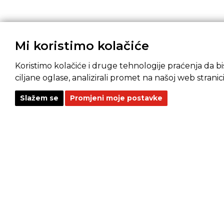
Mi koristimo kolačiće
Koristimo kolačiće i druge tehnologije praćenja da bis
ciljane oglase, analizirali promet na našoj web stranici
Slažem se
Promjeni moje postavke
Pravila privatnosti
Opći uvjeti prodaje