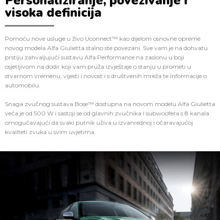
Personaliziranje, povezivanje i
visoka definicija
Pomoću nove usluge u živo Uconnect™ kao dijelom osnovne opreme
novog modela Alfa Giulietta stalno ste povezani. Sve vam je na dohvatu
prstiju zahvaljujući sustavu Alfa Performance na zaslonu u boji
osjetljivom na dodir koji vam pruža izvještaje o stanju u prometi u
stvarnom vremenu, vijesti i novost i s društvenih mreža te informacije o
automobilu.
Snaga zvučnog sustava Bose™ dostupna na novom modelu Alfa Giulietta
veća je od 500 W i sastoji se od glavnih zvučnika i subwoofera s 8 kanala
omogućavajući da svaki putnik uživa u izvanrednoj i očaravajućoj
kvaliteti zvuka u svim uvjetima.