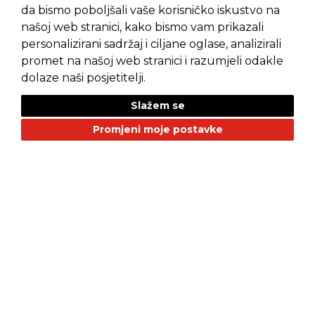
da bismo poboljšali vaše korisničko iskustvo na
našoj web stranici, kako bismo vam prikazali
personalizirani sadržaj i ciljane oglase, analizirali
promet na našoj web stranici i razumjeli odakle
Pravila privatnosti
Opći uvjeti prodaje
dolaze naši posjetitelji.
Slažem se
Promjeni moje postavke
NAŠI BRANDOVI
Alfa Romeo
Citroen
Dacia
Fiat
Geely
GMC
Jaguar