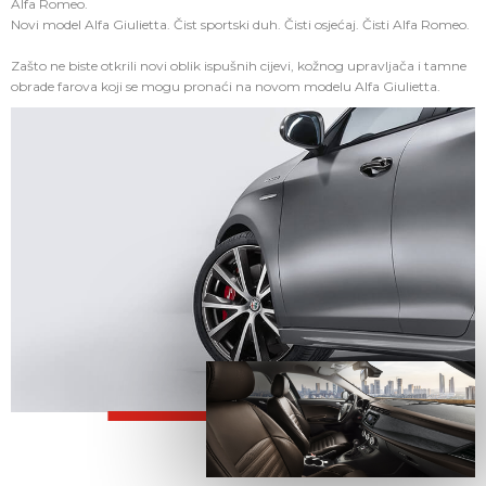
Alfa Romeo.
Novi model Alfa Giulietta. Čist sportski duh. Čisti osjećaj. Čisti Alfa Romeo.
Zašto ne biste otkrili novi oblik ispušnih cijevi, kožnog upravljača i tamne
obrade farova koji se mogu pronaći na novom modelu Alfa Giulietta.