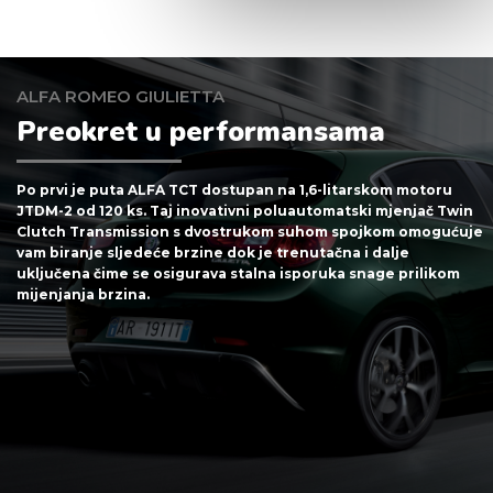
ALFA ROMEO GIULIETTA
Preokret u performansama
Po prvi je puta ALFA TCT dostupan na 1,6-litarskom motoru
JTDM-2 od 120 ks. Taj inovativni poluautomatski mjenjač Twin
Clutch Transmission s dvostrukom suhom spojkom omogućuje
vam biranje sljedeće brzine dok je trenutačna i dalje
uključena čime se osigurava stalna isporuka snage prilikom
mijenjanja brzina.