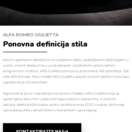
ALFA ROMEO GIULIETTA
Ponovna definicija stila
Novim sportskim detaljima na vanjskom dijelu, poboljšanim doživljajem u
vozilu, novim dodacima u unutrašnjosti i proširenim proizvodnim
programom motora, Alfa Guilietta ponovno je stvorena Još sportskija. Još
više Alfa Romeo. Novi model Alfa Giulietta spoj je izvrsnih performansi bez
ugrožavanja učinkovitosti.
Sigurnost je prva i najvažnija na novom modelu Alfa Giulietta koja je
opremljena aktivnim i pasivnim sigurnosnim sustavima: 6 zračnih
jastuka, elektronički sustav protiv proklizavanja (ESC) i sustav aktivnog
upravljanja Alfa s dinamičkim momentom upravljanja.
KONTAKTIRAJTE NAS