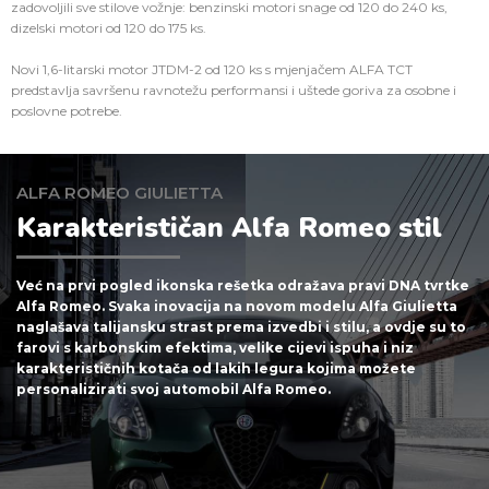
zadovoljili sve stilove vožnje: benzinski motori snage od 120 do 240 ks,
dizelski motori od 120 do 175 ks.
Novi 1,6-litarski motor JTDM-2 od 120 ks s mjenjačem ALFA TCT
predstavlja savršenu ravnotežu performansi i uštede goriva za osobne i
poslovne potrebe.
ALFA ROMEO GIULIETTA
Karakterističan Alfa Romeo stil
Već na prvi pogled ikonska rešetka odražava pravi DNA tvrtke
Alfa Romeo. Svaka inovacija na novom modelu Alfa Giulietta
naglašava talijansku strast prema izvedbi i stilu, a ovdje su to
farovi s karbonskim efektima, velike cijevi ispuha i niz
karakterističnih kotača od lakih legura kojima možete
personalizirati svoj automobil Alfa Romeo.