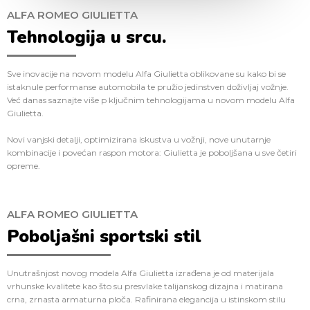
ALFA ROMEO GIULIETTA
Tehnologija u srcu.
Sve inovacije na novom modelu Alfa Giulietta oblikovane su kako bi se
istaknule performanse automobila te pružio jedinstven doživljaj vožnje.
Već danas saznajte više p ključnim tehnologijama u novom modelu Alfa
Giulietta.
Novi vanjski detalji, optimizirana iskustva u vožnji, nove unutarnje
kombinacije i povećan raspon motora: Giulietta je poboljšana u sve četiri
opreme.
ALFA ROMEO GIULIETTA
Poboljašni sportski stil
Unutrašnjost novog modela Alfa Giulietta izrađena je od materijala
vrhunske kvalitete kao što su presvlake talijanskog dizajna i matirana
crna, zrnasta armaturna ploča. Rafinirana elegancija u istinskom stilu