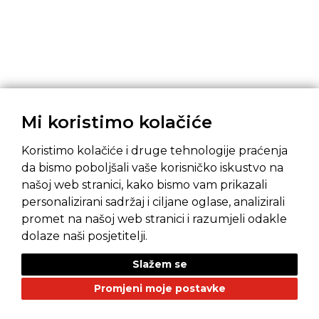
Mi koristimo kolačiće
Koristimo kolačiće i druge tehnologije praćenja
da bismo poboljšali vaše korisničko iskustvo na
našoj web stranici, kako bismo vam prikazali
Pravila privatnosti
Opći uvjeti prodaje
personalizirani sadržaj i ciljane oglase, analizirali
promet na našoj web stranici i razumjeli odakle
dolaze naši posjetitelji.
Slažem se
NAŠI BRANDOVI
Promjeni moje postavke