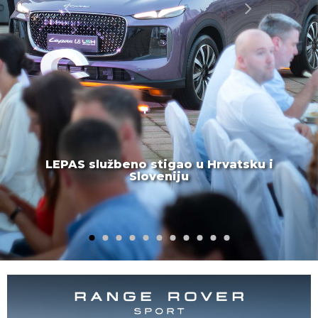
LEPAS službeno stigao u Hrvatsku i
Sloveniju
1
2
3
4
5
6
7
8
9
10
11