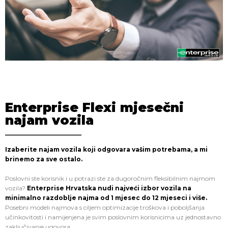
Enterprise Flexi mjesečni
najam vozila
Izaberite najam vozila koji odgovara vašim potrebama, a mi
brinemo za sve ostalo.
Poslovni ste korisnik i u potrazi ste za dugoročnim fleksibilnim najmom
vozila?
Enterprise Hrvatska nudi najveći izbor vozila na
minimalno razdoblje najma od 1 mjesec do 12 mjeseci i više.
Posebni modeli najmova s ciljem optimizacije troškova i poboljšanja
učinkovitosti i namijenjena je svim poslovnim korisnicima uz jednostavno
zaključivanje ugovora.