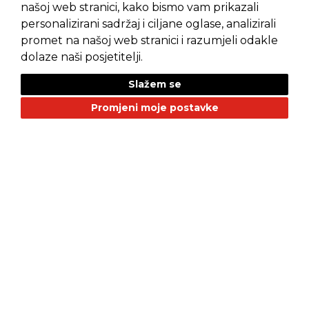
našoj web stranici, kako bismo vam prikazali
personalizirani sadržaj i ciljane oglase, analizirali
promet na našoj web stranici i razumjeli odakle
Pravila privatnosti
Opći uvjeti prodaje
dolaze naši posjetitelji.
Slažem se
Promjeni moje postavke
NAŠI BRANDOVI
Alfa Romeo
Citroen
Dacia
Fiat
Geely
GMC
Jaguar
Jeep