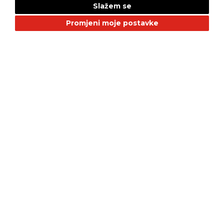
Slažem se
Promjeni moje postavke
NAŠI BRANDOVI
Alfa Romeo
Citroen
Dacia
Fiat
Geely
GMC
Jaguar
Jeep
Land Rover
LEPAS
Mazda