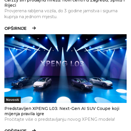
Carzzy širi prodajnu mrežu: novi centri u Zagrebu, Splitu i
Rijeci
Provjerena rabljena vozila, do 3 godine jamstva i sigurna
kupnja na jednom mjestu.
OPŠIRNIJE
Novosti
Predstavljen XPENG L03: Next-Gen AI SUV Coupe koji
mijenja pravila igre
Pročitajte više o predstavljanju novog XPENG modela!