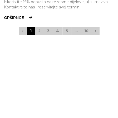
Iskoristite 15% popusta na rezervne dijelove, ulja i maziva.
Kontaktirajte nas i rezervirajte svoj termin.
OPŠIRNIJE
‹
1
2
3
4
5
...
10
›